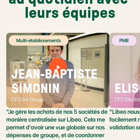
leurs équipes
Multi-établissements
PME
JEAN-BAPTISTE 
SIMONIN
ELIS
CFO BA Group
CFO Electr
"Je gère les achats de nos 5 sociétés de 
"Libeo nous 
manière centralisée sur Libeo. Cela me 
facilement n
permet d'avoir une vue globale sur nos 
validation s
dépenses de groupe, et de coordonner 