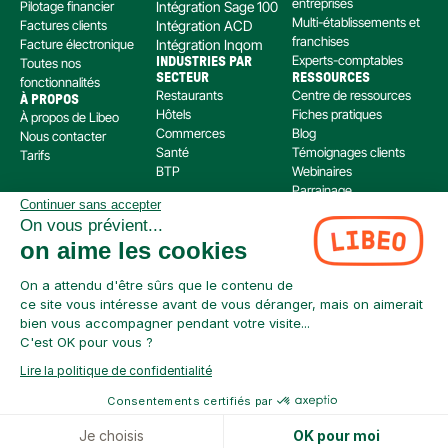
entreprises
Pilotage financier
Intégration Sage 100
Multi-établissements et 
Factures clients
Intégration ACD
franchises
Facture électronique
Intégration Inqom
Experts-comptables
Toutes nos 
INDUSTRIES PAR 
SECTEUR
RESSOURCES
fonctionnalités
Restaurants
Centre de ressources
À PROPOS
Hôtels
Fiches pratiques
À propos de Libeo
Commerces
Blog
Nous contacter
Santé
Témoignages clients
Tarifs
BTP
Webinaires
Parrainage
Continuer sans accepter
Centre d’aide
On vous prévient...
Libeo, société par actions simplifiée immatriculée au RCS de Créteil, dont le siège social 
on aime les cookies
est situé au 112 Avenue de Paris, 94300 Vincennes, est enregistré auprès de l’Organisme 
pour le Registre Unique des Intermédiaires en assurance, banque et finance (ORIAS) sous 
le numéro 220 063 49 en tant que (i) courtier en opérations de banque et en services de 
On a attendu d'être sûrs que le contenu de
paiement (COBSP) et (ii) mandataire non exclusif en opération de Banque et Service de 
ce site vous intéresse avant de vous déranger, mais on aimerait
Paiement (MOBSP) de la société SWAN (SIREN: 853 827 103). Les immatriculations COBSP 
bien vous accompagner pendant votre visite...
et MOBSP peuvent être vérifiées à tout moment sur le répertoire ORIAS accessible à 
C'est OK pour vous ?
l’adresse suivante : 
https://www.orias.fr/
Lire la politique de confidentialité
Consentements certifiés par
Je choisis
OK pour moi