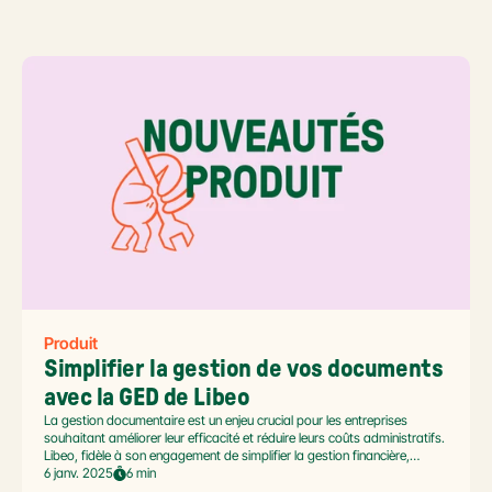
Produit
Simplifier la gestion de vos documents 
avec la GED de Libeo
La gestion documentaire est un enjeu crucial pour les entreprises
souhaitant améliorer leur efficacité et réduire leurs coûts administratifs.
Libeo, fidèle à son engagement de simplifier la gestion financière,
innove en lançant sa toute nouvellesolution GED(Gestion Électronique
6 janv. 2025
6 min
des Documents). Découvrez comment cette fonctionnalité transforme