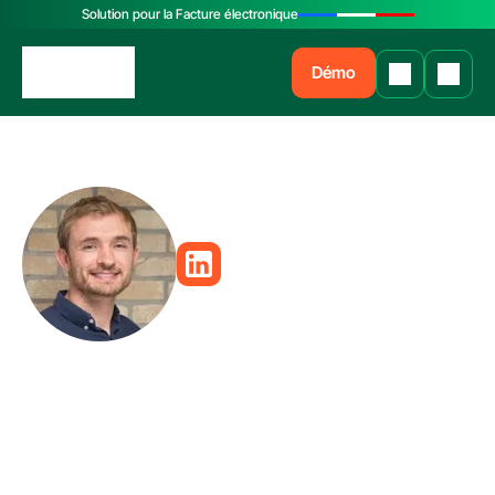
Solution pour la Facture électronique
Démo
Pierre-Antoine 
Glandier
Libeo
CEO
•
Après ses études à Telecom ParisTech, ainsi qu'en 