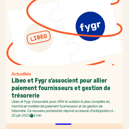
Actualités
Libeo et Fygr s'associent pour allier 
paiement fournisseurs et gestion de 
trésorerie
Libeo et Fygr s’associent pour offrir la solution la plus complète du
marché en matière de paiement fournisseurs et de gestion de
trésorerie. Ce nouveau partenariat répond au besoin d’anticipation des
dirigeants des TPE/PME et permet de réduire les décalage entre
20 juin 2023
3 min
décaissements et encaissements.