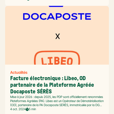
comme plateforme publique gratuite modifie fondamentalement
l’approche de la facturation électronique en France.
Actualités
Facture électronique : Libeo, OD 
partenaire de la Plateforme Agréée 
Docaposte SÉRÈS
Mise à jour 2026 : depuis 2025, les PDP sont officiellement renommées
Plateformes Agréées (PA). Libeo est un Opérateur de Dématérialisation
(OD), partenaire de la PA Docaposte SÉRÈS, immatriculée par la DGFiP
le 11 décembre 2025. Cette annonce précise notre positionnement dans
4 oct. 2024
5 min
la réforme facture électronique applicable à toutes les entreprises