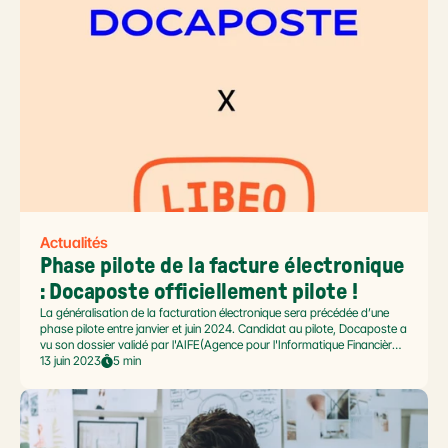
Actualités
Phase pilote de la facture électronique 
: Docaposte officiellement pilote !
La généralisation de la facturation électronique sera précédée d’une
phase pilote entre janvier et juin 2024. Candidat au pilote, Docaposte a
vu son dossier validé par l'AIFE(Agence pour l'Informatique Financière
de l'État)avec la classification Excellent ! Une nouvelle étape pour
13 juin 2023
5 min
Docaposte dans la transition vers la facture 100% dématérialisée,
soutenu par Libeo !