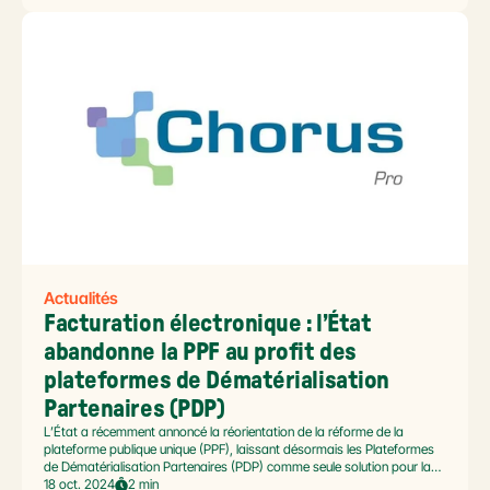
la manière dont vous gérez vos documents au quotidien et booste la
productivité de vos équipes.
Actualités
Facturation électronique : l’État 
abandonne la PPF au profit des 
plateformes de Dématérialisation 
Partenaires (PDP)
L’État a récemment annoncé la réorientation de la réforme de la
plateforme publique unique (PPF), laissant désormais les Plateformes
de Dématérialisation Partenaires (PDP) comme seule solution pour la
dématérialisation des factures entre entreprises. L’abandon de la PPF
18 oct. 2024
2 min