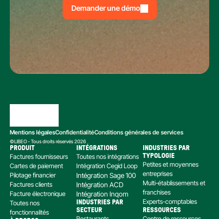
Demander une démo
Mentions légales
Confidentialité
Conditions générales de services
©LIBEO - Tous droits réservés 2026
PRODUIT
INTÉGRATIONS
INDUSTRIES PAR 
Factures fournisseurs
Toutes nos intégrations
TYPOLOGIE
Petites et moyennes 
Cartes de paiement
Intégration Cegid Loop
entreprises
Pilotage financier
Intégration Sage 100
Multi-établissements et 
Factures clients
Intégration ACD
franchises
Facture électronique
Intégration Inqom
Experts-comptables
Toutes nos 
INDUSTRIES PAR 
SECTEUR
RESSOURCES
fonctionnalités
Restaurants
Centre de ressources