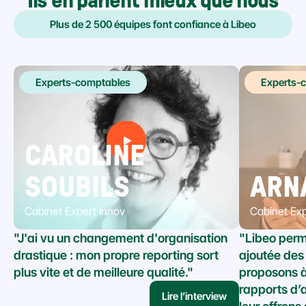
Ils en parlent mieux que nous
Plus de 2 500 équipes font confiance à Libeo
Experts-comptables
Experts-
CAROLINE 
SOUBILS
ARN
Cabinet Expert Innov
Cabinet Exp
"J'ai vu un changement d'organisation 
"Libeo perme
drastique : mon propre reporting sort 
ajoutée des
plus vite et de meilleure qualité."
proposons à 
rapports d’
Lire l’interview