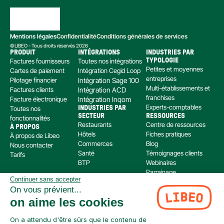
Mentions légales
Confidentialité
Conditions générales de services
©LIBEO - Tous droits réservés 2026
PRODUIT
INTÉGRATIONS
INDUSTRIES PAR 
Factures fournisseurs
Toutes nos intégrations
TYPOLOGIE
Petites et moyennes 
Cartes de paiement
Intégration Cegid Loop
entreprises
Pilotage financier
Intégration Sage 100
Multi-établissements et 
Factures clients
Intégration ACD
franchises
Facture électronique
Intégration Inqom
Experts-comptables
Toutes nos 
INDUSTRIES PAR 
SECTEUR
RESSOURCES
fonctionnalités
Restaurants
Centre de ressources
À PROPOS
Hôtels
Fiches pratiques
À propos de Libeo
Commerces
Blog
Nous contacter
Santé
Témoignages clients
Tarifs
BTP
Webinaires
Parrainage
Continuer sans accepter
Centre d’aide
On vous prévient...
Libeo, société par actions simplifiée immatriculée au RCS de Créteil, dont le siège social 
on aime les cookies
est situé au 112 Avenue de Paris, 94300 Vincennes, est enregistré auprès de l’Organisme 
pour le Registre Unique des Intermédiaires en assurance, banque et finance (ORIAS) sous 
le numéro 220 063 49 en tant que (i) courtier en opérations de banque et en services de 
On a attendu d'être sûrs que le contenu de