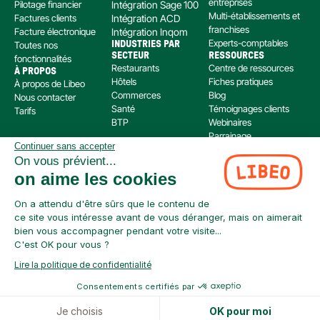
entreprises
Pilotage financier
Intégration Sage 100
Multi-établissements et 
Factures clients
Intégration ACD
franchises
Facture électronique
Intégration Inqom
Experts-comptables
Toutes nos 
INDUSTRIES PAR 
SECTEUR
RESSOURCES
fonctionnalités
Restaurants
Centre de ressources
À PROPOS
Hôtels
Fiches pratiques
À propos de Libeo
Commerces
Blog
Nous contacter
Santé
Témoignages clients
Tarifs
BTP
Webinaires
Parrainage
Continuer sans accepter
Centre d’aide
On vous prévient...
Libeo, société par actions simplifiée immatriculée au RCS de Créteil, dont le siège social 
on aime les cookies
est situé au 112 Avenue de Paris, 94300 Vincennes, est enregistré auprès de l’Organisme 
pour le Registre Unique des Intermédiaires en assurance, banque et finance (ORIAS) sous 
le numéro 220 063 49 en tant que (i) courtier en opérations de banque et en services de 
On a attendu d'être sûrs que le contenu de
paiement (COBSP) et (ii) mandataire non exclusif en opération de Banque et Service de 
ce site vous intéresse avant de vous déranger, mais on aimerait
Paiement (MOBSP) de la société SWAN (SIREN: 853 827 103). Les immatriculations COBSP 
bien vous accompagner pendant votre visite...
et MOBSP peuvent être vérifiées à tout moment sur le répertoire ORIAS accessible à 
C'est OK pour vous ?
l’adresse suivante : 
https://www.orias.fr/
Lire la politique de confidentialité
Consentements certifiés par
Je choisis
OK pour moi