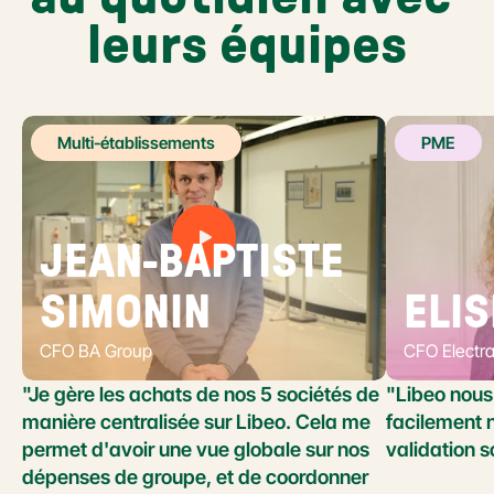
leurs équipes
Multi-établissements
PME
JEAN-BAPTISTE 
SIMONIN
ELIS
CFO BA Group
CFO Electr
"Je gère les achats de nos 5 sociétés de 
"Libeo nous 
manière centralisée sur Libeo. Cela me 
facilement n
permet d'avoir une vue globale sur nos 
validation s
dépenses de groupe, et de coordonner 