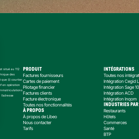
PRODUIT
INTÉGRATIONS
t situé au 112 
Unique des 
Factures fournisseurs
Toutes nos intégra
ue (i) courtier 
Cartes de paiement
Intégration Cegid 
f en opération 
Pilotage financier
Intégration Sage 1
mmatriculations 
Factures clients
Intégration ACD
l’adresse 
Facture électronique
Intégration Inqom
Toutes nos fonctionnalités
INDUSTRIES PAR
À PROPOS
Restaurants
À propos de Libeo
Hôtels
Nous contacter
Commerces
Tarifs
Santé
ialité, en garantissant la conformité avec les réglementations. Personnalisez vos 
BTP