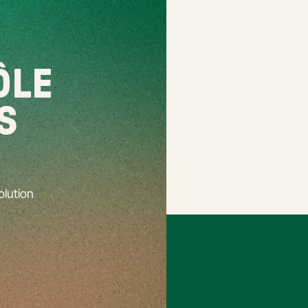
LE 
S
lution 