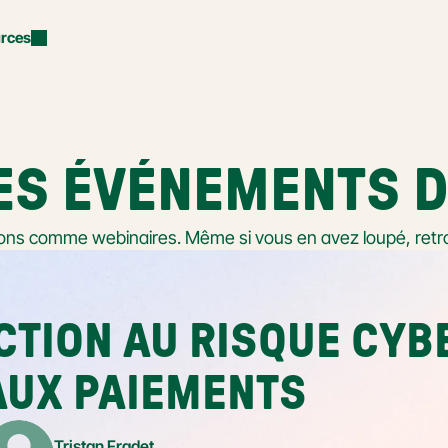
rces
ES ÉVÉNEMENTS D
ons comme webinaires. Même si vous en avez loupé, retr
TION AU RISQUE CYBER
AUX PAIEMENTS
Tristan Fradet