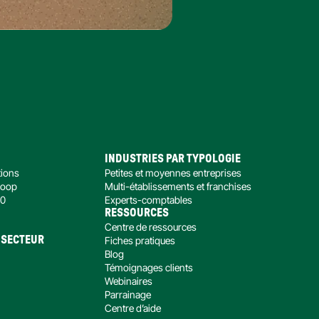
INDUSTRIES PAR TYPOLOGIE
tions
Petites et moyennes entreprises
Loop
Multi-établissements et franchises
00
Experts-comptables
RESSOURCES
Centre de ressources
 SECTEUR
Fiches pratiques
Blog
Témoignages clients
Webinaires
Parrainage
préférences pour contrôler la manière dont vos informations sont manipulées.
Centre d’aide