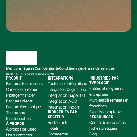
Mentions légales
Confidentialité
Conditions générales de services
©LIBEO - Tous droits réservés 2026
PRODUIT
INTÉGRATIONS
INDUSTRIES PAR 
Factures fournisseurs
Toutes nos intégrations
TYPOLOGIE
Petites et moyennes 
Cartes de paiement
Intégration Cegid Loop
entreprises
Pilotage financier
Intégration Sage 100
Multi-établissements et 
Factures clients
Intégration ACD
franchises
Facture électronique
Intégration Inqom
Experts-comptables
Toutes nos 
INDUSTRIES PAR 
SECTEUR
RESSOURCES
fonctionnalités
Restaurants
Centre de ressources
À PROPOS
Hôtels
Fiches pratiques
À propos de Libeo
Commerces
Blog
Nous contacter