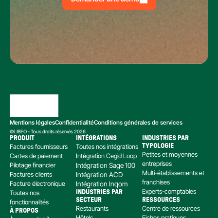
Mentions légales
Confidentialité
Conditions générales de services
©LIBEO - Tous droits réservés 2026
PRODUIT
INTÉGRATIONS
INDUSTRIES PAR 
Factures fournisseurs
Toutes nos intégrations
TYPOLOGIE
Petites et moyennes 
Cartes de paiement
Intégration Cegid Loop
entreprises
Pilotage financier
Intégration Sage 100
Multi-établissements et 
Factures clients
Intégration ACD
franchises
Facture électronique
Intégration Inqom
Experts-comptables
Toutes nos 
INDUSTRIES PAR 
SECTEUR
RESSOURCES
fonctionnalités
Restaurants
Centre de ressources
À PROPOS
Hôtels
Fiches pratiques