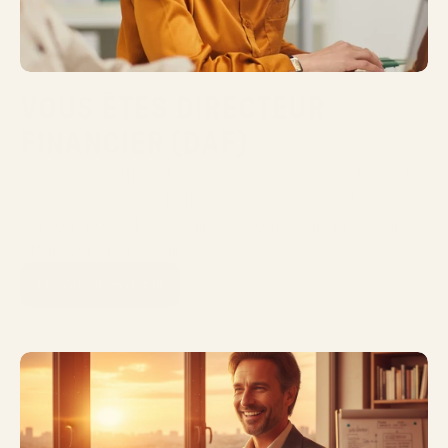
VOUS ÊTES DIRECTEUR 
FINANCIER (DAF)
Gagnez en efficacité avec une vision consolidée de 
tous vos documents financiers et assurez la 
conformité réglementaire de votre entreprise sans 
effort supplémentaire.
Découvrir en détail