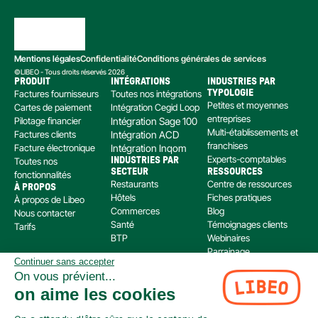
Mentions légales
Confidentialité
Conditions générales de services
©LIBEO - Tous droits réservés 2026
PRODUIT
INTÉGRATIONS
INDUSTRIES PAR 
Factures fournisseurs
Toutes nos intégrations
TYPOLOGIE
Petites et moyennes 
Cartes de paiement
Intégration Cegid Loop
entreprises
Pilotage financier
Intégration Sage 100
Multi-établissements et 
Factures clients
Intégration ACD
franchises
Facture électronique
Intégration Inqom
Experts-comptables
Toutes nos 
INDUSTRIES PAR 
SECTEUR
RESSOURCES
fonctionnalités
Restaurants
Centre de ressources
À PROPOS
Hôtels
Fiches pratiques
À propos de Libeo
Commerces
Blog
Nous contacter
Santé
Témoignages clients
Tarifs
BTP
Webinaires
Parrainage
Continuer sans accepter
Centre d’aide
On vous prévient...
Libeo, société par actions simplifiée immatriculée au RCS de Créteil, dont le siège social 
on aime les cookies
est situé au 112 Avenue de Paris, 94300 Vincennes, est enregistré auprès de l’Organisme 
pour le Registre Unique des Intermédiaires en assurance, banque et finance (ORIAS) sous 
le numéro 220 063 49 en tant que (i) courtier en opérations de banque et en services de 