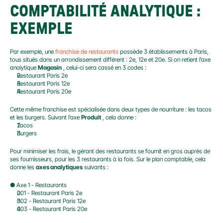
COMPTABILITÉ ANALYTIQUE : 
EXEMPLE
Par exemple, une 
franchise de restaurants
 possède 3 établissements à Paris, 
tous situés dans un arrondissement différent : 2e, 12e et 20e. Si on retient l’axe 
analytique 
Magasin
 , celui-ci sera cassé en 3 codes :
Restaurant Paris 2e
Restaurant Paris 12e
Restaurant Paris 20e
Cette même franchise est spécialisée dans deux types de nourriture : les tacos 
et les burgers. Suivant l’axe 
Produit
 , cela donne :
Tacos
Burgers
Pour minimiser les frais, le gérant des restaurants se fournit en gros auprès de 
ses fournisseurs, pour les 3 restaurants à la fois. Sur le plan comptable, cela 
donne les 
axes analytiques
 suivants :
● Axe 1 - Restaurants
001 - Restaurant Paris 2e
002 - Restaurant Paris 12e
003 - Restaurant Paris 20e