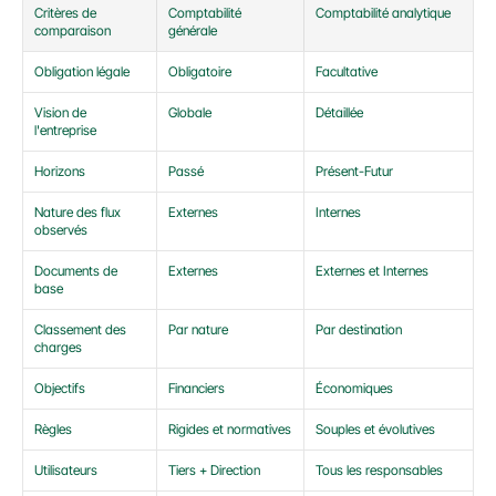
Critères de 
Comptabilité 
Comptabilité analytique
comparaison
générale
Obligation légale
Obligatoire
Facultative
Vision de 
Globale
Détaillée
l'entreprise
Horizons
Passé
Présent-Futur
Nature des flux 
Externes
Internes
observés
Documents de 
Externes
Externes et Internes
base
Classement des 
Par nature
Par destination
charges
Objectifs
Financiers
Économiques
Règles
Rigides et normatives
Souples et évolutives
Utilisateurs
Tiers + Direction
Tous les responsables