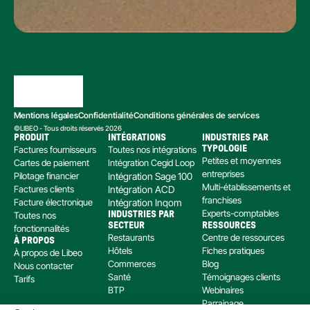
Mentions légales
Confidentialité
Conditions générales de services
©LIBEO - Tous droits réservés 2026
PRODUIT
INTÉGRATIONS
INDUSTRIES PAR 
Factures fournisseurs
Toutes nos intégrations
TYPOLOGIE
Petites et moyennes 
Cartes de paiement
Intégration Cegid Loop
entreprises
Pilotage financier
Intégration Sage 100
Multi-établissements et 
Factures clients
Intégration ACD
franchises
Facture électronique
Intégration Inqom
Experts-comptables
Toutes nos 
INDUSTRIES PAR 
SECTEUR
RESSOURCES
fonctionnalités
Restaurants
Centre de ressources
À PROPOS
Hôtels
Fiches pratiques
À propos de Libeo
Commerces
Blog
Nous contacter
Santé
Témoignages clients
Tarifs
BTP
Webinaires
Parrainage