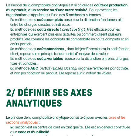
L’essentiel de la comptabilité analytique est le calcul des 
coûts de production 
d’un produit, d’un service ou d’une autre activité
. Pour procéder, les 
organisations s’appuient sur l’une des 5 méthodes suivantes :
La méthode des 
coûts complets
 basée sur la distinction fondamentale 
entre les charges directes et indirectes.
La méthode des 
coûts directs
 ( 
direct costing
 ), très efficace pour les 
entreprises qui exercent plusieurs activités ou commercialisent plusieurs 
produits, elle combine les concepts de comptabilité en coûts complets et en 
coûts partiels.
La méthode des 
coûts standards
 , dont l’objectif premier est la satisfaction 
client, repose sur le principe fondamental d’analyse de la valeur.
La méthode des 
coûts variables
 repose sur la distinction entre les charges 
fixes et variables.
La méthode 
ABC
(Activity Based Costing)
 organise l’entreprise par activité, 
et non par fonction ou produit. Elle repose sur la notion de valeur.
2/ DÉFINIR SES AXES 
ANALYTIQUES
Le principe de la comptabilité analytique consiste à jouer avec les 
axes et les 
sections analytiques
 :
La section est un centre de coût en tant que tel. Elle est en général constituée 
d’un 
code et d’un libellé
.