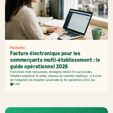
Factures
Facture électronique pour les 
commerçants multi-établissement : le 
guide opérationnel 2026
Franchisés multi-restaurants, enseignes retail à 50 succursales,
hôteliers exploitant 12 unités, réseaux de cabinets médicaux : à 4 mois
de l'obligation de réception universelle du 1er septembre 2026, les
commerçants multi-établissement ont un défi spécifique. Ce guide
9 min
opérationnel répond aux questions concrètes des dirigeants de
réseaux : cadre légal SIREN/SIRET, deux modèles d'organisation
possibles, choix de la plateforme agréée et workflow concret de
bascule.