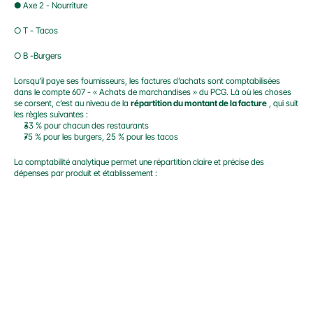
● Axe 2 - Nourriture
○ T - Tacos
○ B -Burgers
Lorsqu’il paye ses fournisseurs, les factures d’achats sont comptabilisées 
dans le compte 607 - « Achats de marchandises » du PCG. Là où les choses 
se corsent, c’est au niveau de la 
répartition du montant de la facture
 , qui suit 
les règles suivantes :
33 % pour chacun des restaurants
75 % pour les burgers, 25 % pour les tacos
La comptabilité analytique permet une répartition claire et précise des 
dépenses par produit et établissement :