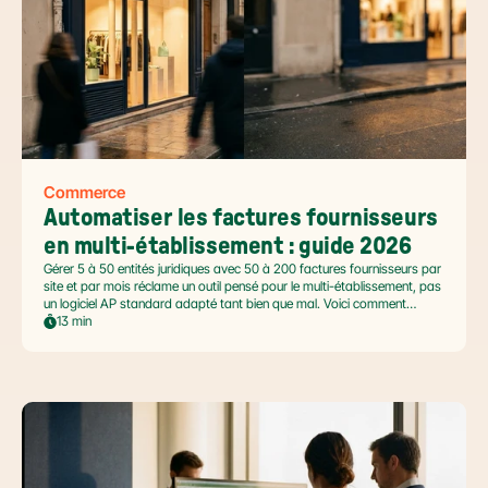
Commerce
Automatiser les factures fournisseurs 
en multi-établissement : guide 2026
Gérer 5 à 50 entités juridiques avec 50 à 200 factures fournisseurs par
site et par mois réclame un outil pensé pour le multi-établissement, pas
un logiciel AP standard adapté tant bien que mal. Voici comment
automatiser sans casser la gouvernance locale, capturer le levier BFR
13 min
et tenir l'échéance de la facture électronique de septembre 2026.