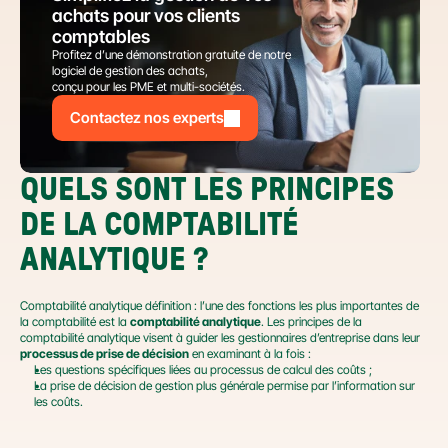
achats pour vos clients 
comptables
Profitez d’une démonstration gratuite de notre 
logiciel de gestion des achats,
conçu pour les PME et multi-sociétés.
Contactez nos experts
QUELS SONT LES PRINCIPES 
DE LA COMPTABILITÉ 
ANALYTIQUE ?
Comptabilité analytique définition : l’une des fonctions les plus importantes de 
la comptabilité est la 
comptabilité analytique
. Les principes de la 
comptabilité analytique visent à guider les gestionnaires d’entreprise dans leur 
processus de prise de décision
 en examinant à la fois :
Les questions spécifiques liées au processus de calcul des coûts ;
La prise de décision de gestion plus générale permise par l’information sur 
les coûts.