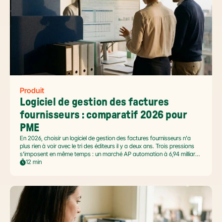
Produit
Logiciel de gestion des factures 
fournisseurs : comparatif 2026 pour 
PME
En 2026, choisir un logiciel de gestion des factures fournisseurs n'a
plus rien à voir avec le tri des éditeurs il y a deux ans. Trois pressions
s'imposent en même temps : un marché AP automation à 6,94 milliards
USD en pleine accélération, une réforme facture électronique 2026 qui
12 min
impose le passage par une Plateforme Agréée DGFiP au 1er septembre
2026, et un ROI désormais quantifié (60 à 80 % de réduction du coût
de traitement, selon Forrester 2026). Ce comparatif passe en revue 8
outils pertinents pour les PME françaises et le positionnement de Libeo
dans ce paysage en mouvement.