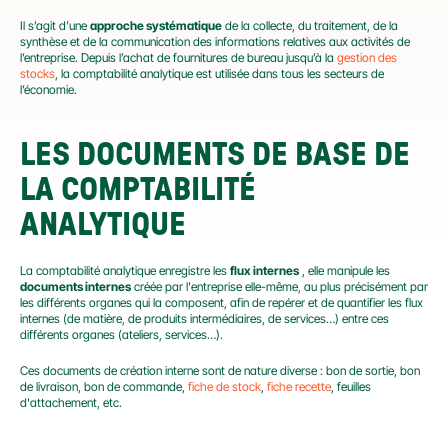
Il s’agit d’une 
approche systématique
 de la collecte, du traitement, de la 
synthèse et de la communication des informations relatives aux activités de 
l’entreprise. Depuis l’achat de fournitures de bureau jusqu’à la 
gestion des 
stocks
, la comptabilité analytique est utilisée dans tous les secteurs de 
l’économie.
LES DOCUMENTS DE BASE DE 
LA COMPTABILITÉ 
ANALYTIQUE
La comptabilité analytique enregistre les 
flux internes
 , elle manipule les 
documents internes
 créée par l'entreprise elle-même, au plus précisément par 
les différents organes qui la composent, afin de repérer et de quantifier les flux 
internes (de matière, de produits intermédiaires, de services…) entre ces 
différents organes (ateliers, services…).
Ces documents de création interne sont de nature diverse : bon de sortie, bon 
de livraison, bon de commande, 
fiche de stock
, 
fiche recette
, feuilles 
d'attachement, etc.