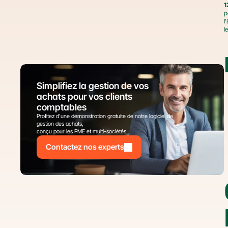
1
p
l
l
Simplifiez la gestion de vos 
achats pour vos clients 
comptables
Profitez d’une démonstration gratuite de notre logiciel de 
gestion des achats,
conçu pour les PME et multi-sociétés.
Contactez nos experts