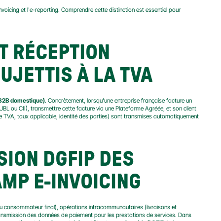
oicing et l'e-reporting. Comprendre cette distinction est essentiel pour 
T RÉCEPTION 
JETTIS À LA TVA
 (B2B domestique)
. Concrètement, lorsqu'une entreprise française facture un 
 UBL ou CII), transmettre cette facture via une Plateforme Agréée, et son client 
e TVA, taux applicable, identité des parties) sont transmises automatiquement 
ION DGFIP DES 
MP E-INVOICING
au consommateur final), opérations intracommunautaires (livraisons et 
ransmission des données de paiement pour les prestations de services. Dans 