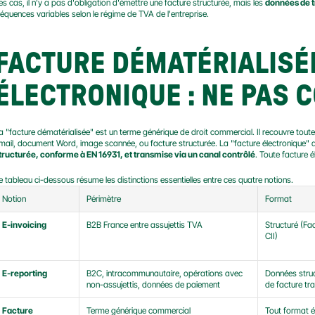
es cas, il n'y a pas d'obligation d'émettre une facture structurée, mais les 
données de t
réquences variables selon le régime de TVA de l'entreprise.
FACTURE DÉMATÉRIALISÉE
ÉLECTRONIQUE : NE PAS
a "facture dématérialisée" est un terme générique de droit commercial. Il recouvre toute
mail, document Word, image scannée, ou facture structurée. La "facture électronique" a
tructurée, conforme à EN 16931, et transmise via un canal contrôlé
. Toute facture é
e tableau ci-dessous résume les distinctions essentielles entre ces quatre notions.
Notion
Périmètre
Format
E-invoicing
B2B France entre assujettis TVA
Structuré (Fac
CII)
E-reporting
B2C, intracommunautaire, opérations avec 
Données struc
non-assujettis, données de paiement
de facture tr
Facture 
Terme générique commercial
Tout format é