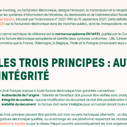
'e-invoicing, ou facturation électronique, désigne l'émission, la transmission et la récep
ar les systèmes d'information de l'émetteur, du destinataire et de l'administration fiscale. 
es impôts
, introduit par l'ordonnance n° 2021-1190 du 15 septembre 2021. Cette définitio
014
 sur la facturation électronique dans les marchés publics, dont les transpositions 
a norme technique de référence est la 
norme européenne EN 16931
, publiée par le C
e la facture électronique européenne et identifie deux syntaxes conformes : UBL (Univers
ormative que la France, l'Allemagne, la Belgique, l'Italie et la Pologne construisent leurs
LES TROIS PRINCIPES : AUT
INTÉGRITÉ
e droit français impose à toute facture électronique trois garanties cumulatives :
Authenticité de l'origine
 : l'identité de l'émetteur doit pouvoir être vérifiée sans ambi
Intégrité du contenu
 : aucune modification du document ne doit être possible entre l'ém
Lisibilité du document
 : la facture doit rester intelligible pour un humain durant toute
es trois principes peuvent être garantis par trois moyens techniques alternatifs : un dispo
lateforme Agréée
 ou par le réseau Peppol couvrira automatiquement les trois exigence