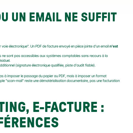
 UN EMAIL NE SUFFIT 
 voie électronique". Un PDF de facture envoyé en pièce jointe d'un email 
n'est 
s ne sont pas accessibles aux systèmes comptables sans recours à la 
siduel.
additionnel (signature électronique qualifiée, piste d'audit fiable).
Cette nuance est centrale : la généralisation prévue au 1er septembre 2026 ne consiste pas à imposer le passage du papier au PDF, mais à imposer un format 
mple "scan-mail" reste une dématérialisation documentaire, pas une facturation 
ING, E-FACTURE : 
FÉRENCES