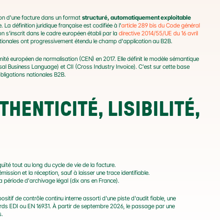
tion d'une facture dans un format 
structuré, automatiquement exploitable
La définition juridique française est codifiée à l'
article 289 bis du Code général 
n s'inscrit dans le cadre européen établi par la 
directive 2014/55/UE du 16 avril 
nationales ont progressivement étendu le champ d'application au B2B.
omité européen de normalisation (CEN) en 2017. Elle définit le modèle sémantique 
al Business Language) et CII (Cross Industry Invoice). C'est sur cette base 
 obligations nationales B2B.
HENTICITÉ, LISIBILITÉ, 
guïté tout au long du cycle de vie de la facture.
ission et la réception, sauf à laisser une trace identifiable.
 la période d'archivage légal (dix ans en France).
sitif de contrôle continu interne assorti d'une piste d'audit fiable, une 
signature électronique qualifiée, ou un échange via une plateforme respectant les standards EDI ou EN 16931. À partir de septembre 2026, le passage par une 
s.