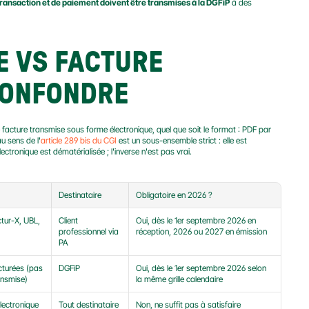
ransaction et de paiement doivent être transmises à la DGFiP
 à des 
 VS FACTURE 
 CONFONDRE
 facture transmise sous forme électronique, quel que soit le format : PDF par 
u sens de l'
article 289 bis du CGI
 est un sous-ensemble strict : elle est 
lectronique est dématérialisée ; l'inverse n'est pas vrai.
Destinataire
Obligatoire en 2026 ?
tur-X, UBL, 
Client 
Oui, dès le 1er septembre 2026 en 
professionnel via 
réception, 2026 ou 2027 en émission
PA
turées (pas 
DGFiP
Oui, dès le 1er septembre 2026 selon 
ansmise)
la même grille calendaire
lectronique 
Tout destinataire
Non, ne suffit pas à satisfaire 