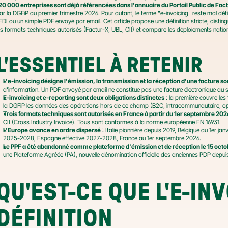
20 000 entreprises sont déjà référencées dans l'annuaire du Portail Public de Fact
ar la DGFiP au premier trimestre 2026. Pour autant, le terme "e-invoicing" reste mal défin
'EDI ou un simple PDF envoyé par email. Cet article propose une définition stricte, distingu
es formats techniques autorisés (Factur-X, UBL, CII) et compare les déploiements nati
L'ESSENTIEL À RETENIR
L'e-invoicing désigne l'émission, la transmission et la réception d'une facture 
d'information. Un PDF envoyé par email ne constitue pas une facture électronique au s
E-invoicing et e-reporting sont deux obligations distinctes
 : la première couvre les
la DGFiP les données des opérations hors de ce champ (B2C, intracommunautaire, opé
Trois formats techniques sont autorisés en France à partir du 1er septembre 202
CII (Cross Industry Invoice). Tous sont conformes à la norme européenne EN 16931.
L'Europe avance en ordre dispersé
 : Italie pionnière depuis 2019, Belgique au 1er j
2025-2028, Espagne effective 2027-2028, France au 1er septembre 2026.
Le PPF a été abandonné comme plateforme d'émission et de réception le 15 oct
une Plateforme Agréée (PA), nouvelle dénomination officielle des anciennes PDP depu
QU'EST-CE QUE L'E-INV
DÉFINITION