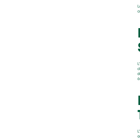
L
c
L
c
d
à
L'
a