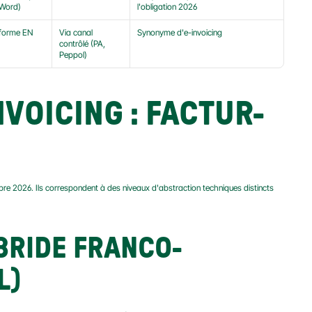
 Word)
l'obligation 2026
forme EN 
Via canal 
Synonyme d'e-invoicing
contrôlé (PA, 
Peppol)
NVOICING : FACTUR-
bre 2026. Ils correspondent à des niveaux d'abstraction techniques distincts 
BRIDE FRANCO-
L)