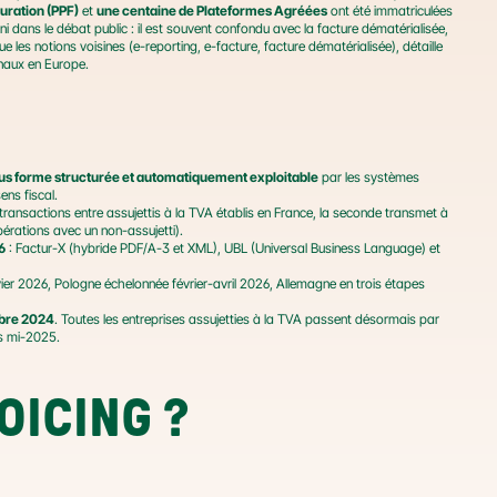
uration (PPF)
 et 
une centaine de Plateformes Agréées
 ont été immatriculées 
i dans le débat public : il est souvent confondu avec la facture dématérialisée, 
e les notions voisines (e-reporting, e-facture, facture dématérialisée), détaille 
onaux en Europe.
sous forme structurée et automatiquement exploitable
 par les systèmes 
ens fiscal.
 transactions entre assujettis à la TVA établis en France, la seconde transmet à 
rations avec un non-assujetti).
6
 : Factur-X (hybride PDF/A-3 et XML), UBL (Universal Business Language) et 
anvier 2026, Pologne échelonnée février-avril 2026, Allemagne en trois étapes 
obre 2024
. Toutes les entreprises assujetties à la TVA passent désormais par 
is mi-2025.
OICING ? 