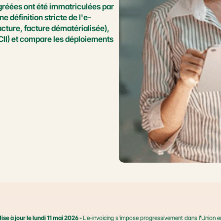
réées ont été immatriculées par 
 définition stricte de l'e-
acture, facture dématérialisée), 
CII) et compare les déploiements 
ise à jour le lundi 11 mai 2026 - 