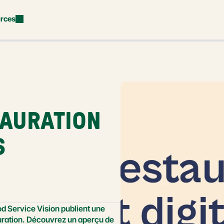
rces
AURATION 
 
od Service Vision publient une 
uration. Découvrez un aperçu de 