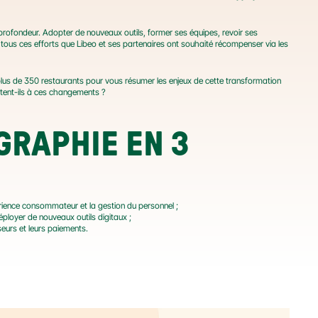
rofondeur. Adopter de nouveaux outils, former ses équipes, revoir ses 
pratiques, repenser l'expérience client... Ce n'est pas toujours une mince affaire ! Ce sont tous ces efforts que Libeo et ses partenaires ont souhaité récompenser via les 
lus de 350 restaurants pour vous résumer les enjeux de cette transformation 
ptent-ils à ces changements ?
GRAPHIE EN 3 
rience consommateur et la gestion du personnel ;
ployer de nouveaux outils digitaux ;
seurs et leurs paiements.