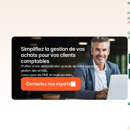
c
P
P
D
d
Simplifiez la gestion de vos 
achats pour vos clients 
comptables
Profitez d’une démonstration gratuite de notre logiciel de 
gestion des achats,
conçu pour les PME et multi-sociétés.
Contactez nos experts
S