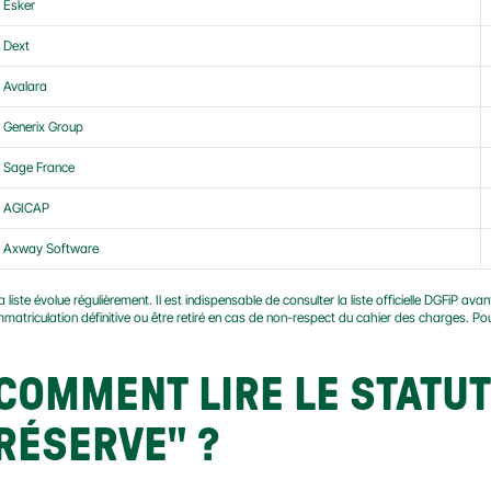
Esker
Dext
Avalara
Generix Group
Sage France
AGICAP
Axway Software
a liste évolue régulièrement. Il est indispensable de consulter la liste officielle DGFiP av
mmatriculation définitive ou être retiré en cas de non-respect du cahier des charges. Pour l
COMMENT LIRE LE STATUT
RÉSERVE" ?