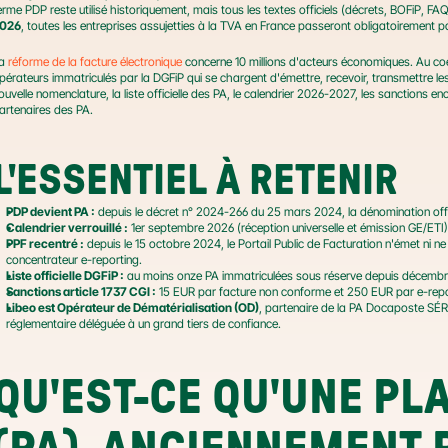
erme PDP reste utilisé historiquement, mais tous les textes officiels (décrets, BOFiP, 
026
, toutes les entreprises assujetties à la TVA en France passeront obligatoirement pa
a 
réforme de la facture électronique
 concerne 10 millions d'acteurs économiques. Au coeu
pérateurs immatriculés par la DGFiP qui se chargent d'émettre, recevoir, transmettre les f
ouvelle nomenclature, la liste officielle des PA, le calendrier 2026-2027, les sanctions 
artenaires des PA.
L'ESSENTIEL À RETENIR
PDP devient PA :
 depuis le décret n° 2024-266 du 25 mars 2024, la dénomination offi
Calendrier verrouillé :
 1er septembre 2026 (réception universelle et émission GE/ETI
PPF recentré :
 depuis le 15 octobre 2024, le Portail Public de Facturation n'émet ni ne 
concentrateur e-reporting.
Liste officielle DGFiP :
 au moins onze PA immatriculées sous réserve depuis décemb
Sanctions article 1737 CGI :
 15 EUR par facture non conforme et 250 EUR par e-rep
Libeo est Opérateur de Dématérialisation (OD)
, partenaire de la PA Docaposte SÉRÈ
réglementaire déléguée à un grand tiers de confiance.
QU'EST-CE QU'UNE PL