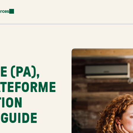
rces
(PA), 
TEFORME 
ION 
GUIDE 