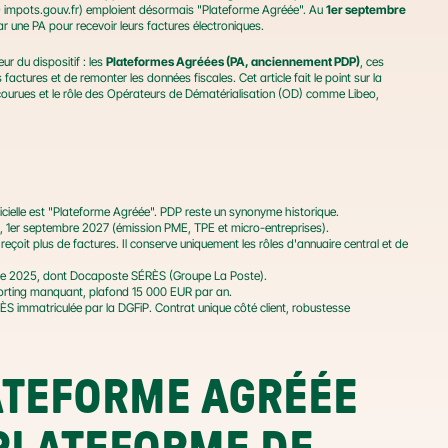
FAQ impots.gouv.fr) emploient désormais "Plateforme Agréée". Au 
1er septembre 
r une PA pour recevoir leurs factures électroniques.
r du dispositif : les 
Plateformes Agréées (PA, anciennement PDP)
, ces 
actures et de remonter les données fiscales. Cet article fait le point sur la 
encourues et le rôle des Opérateurs de Dématérialisation (OD) comme Libeo, 
cielle est "Plateforme Agréée". PDP reste un synonyme historique.
), 1er septembre 2027 (émission PME, TPE et micro-entreprises).
reçoit plus de factures. Il conserve uniquement les rôles d'annuaire central et de 
re 2025, dont Docaposte SÉRÈS (Groupe La Poste).
orting manquant, plafond 15 000 EUR par an.
S immatriculée par la DGFiP. Contrat unique côté client, robustesse 
ATEFORME AGRÉÉE 