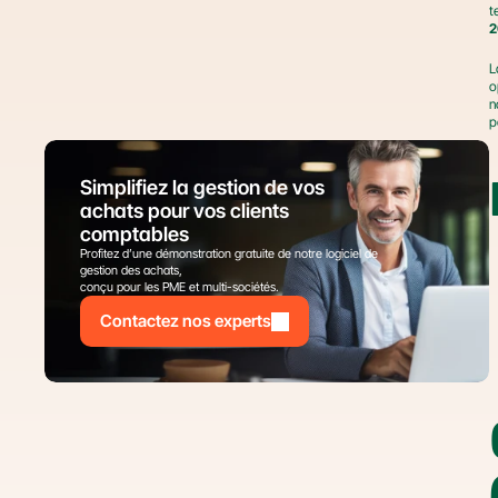
t
2
L
o
n
p
Simplifiez la gestion de vos 
achats pour vos clients 
comptables
Profitez d’une démonstration gratuite de notre logiciel de 
gestion des achats,
conçu pour les PME et multi-sociétés.
Contactez nos experts