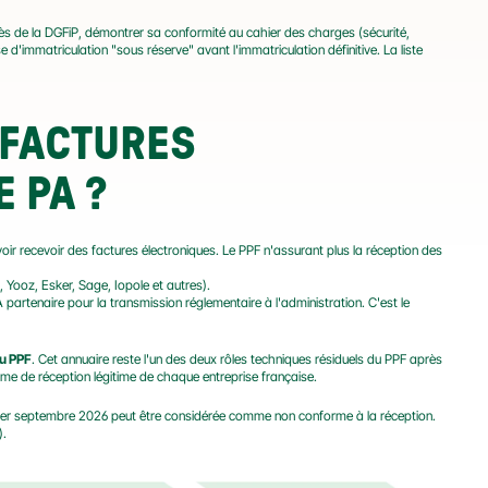
rès de la DGFiP, démontrer sa conformité au cahier des charges (sécurité, 
d'immatriculation "sous réserve" avant l'immatriculation définitive. La liste 
FACTURES 
 PA ?
voir recevoir des factures électroniques. Le PPF n'assurant plus la réception des 
Yooz, Esker, Sage, Iopole et autres).
 partenaire pour la transmission réglementaire à l'administration. C'est le 
du PPF
. Cet annuaire reste l'un des deux rôles techniques résiduels du PPF après 
orme de réception légitime de chaque entreprise française.
le 1er septembre 2026 peut être considérée comme non conforme à la réception. 
).