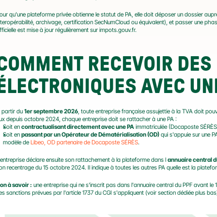
our qu'une plateforme privée obtienne le statut de PA, elle doit déposer un dossier aup
nteropérabilité, archivage, certification SecNumCloud ou équivalent), et passer une phase 
fficielle est mise à jour régulièrement sur impots.gouv.fr.
COMMENT RECEVOIR DES 
ÉLECTRONIQUES AVEC UNE
 partir du 
1er septembre 2026
, toute entreprise française assujettie à la TVA doit pou
lux depuis octobre 2024, chaque entreprise doit se rattacher à une PA :
Soit en 
contractualisant directement avec une PA
 immatriculée (Docaposte SÉRÈS, 
Soit en 
passant par un Opérateur de Dématérialisation (OD)
 qui s'appuie sur une PA
modèle de 
Libeo, OD partenaire de Docaposte SÉRÈS
.
'entreprise déclare ensuite son rattachement à la plateforme dans l 
annuaire central 
on recentrage du 15 octobre 2024. Il indique à toutes les autres PA quelle est la platef
on à savoir :
 une entreprise qui ne s'inscrit pas dans l'annuaire central du PPF avant 
es sanctions prévues par l'article 1737 du CGI s'appliquent (voir section dédiée plus bas