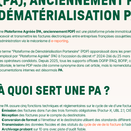
(PA), ANCIENNEMENT 
DÉMATÉRIALISATION P
ne 
Plateforme Agréée (PA, anciennement PDP)
 est une plateforme privée immatricul
ecevoir et transmettre les factures électroniques entre entreprises françaises assujettie
'administration via le mécanisme d 
e-reporting
.
e terme "Plateforme de Dématérialisation Partenaire" (PDP) apparaissait dans les premi
emplacé par "Plateforme Agréée" (PA) à l'occasion du décret n° 2024-266 du 25 mars 202
es opérateurs candidats. Depuis 2025, tous les supports officiels DGFiP (FAQ, BOFiP, c
ditoriale, le terme PDP reste cité comme synonyme dans cet article, mais la nomenclature o
ocumentations internes est désormais 
PA
.
À QUOI SERT UNE PA ?
ne PA assure cinq fonctions techniques et réglementaires sur le cycle de vie d'une factur
Émission
 des factures dans l'un des trois formats obligatoires (Factur-X, UBL 2.1, CII)
Réception
 des factures pour le compte du destinataire.
Conversion de format
 si l'émetteur et le destinataire utilisent des standards différent
Transmission
 des données fiscales et des statuts du 
cycle de vie de la facture
 à l'ad
Archivage probant
 sur 10 ans avec piste d'audit fiable.