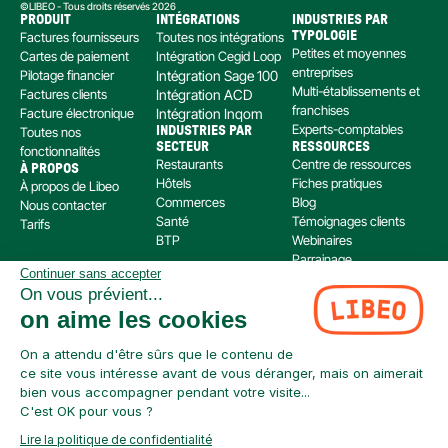
©LIBEO - Tous droits réservés 2026
PRODUIT
INTÉGRATIONS
INDUSTRIES PAR 
Factures fournisseurs
Toutes nos intégrations
TYPOLOGIE
Petites et moyennes 
Cartes de paiement
Intégration Cegid Loop
entreprises
Pilotage financier
Intégration Sage 100
Multi-établissements et 
Factures clients
Intégration ACD
franchises
Facture électronique
Intégration Inqom
Experts-comptables
Toutes nos 
INDUSTRIES PAR 
SECTEUR
RESSOURCES
fonctionnalités
Restaurants
Centre de ressources
À PROPOS
Hôtels
Fiches pratiques
À propos de Libeo
Commerces
Blog
Nous contacter
Santé
Témoignages clients
Tarifs
BTP
Webinaires
Parrainage
Continuer sans accepter
Centre d’aide
On vous prévient...
Libeo, société par actions simplifiée immatriculée au RCS de Créteil, dont le siège social 
on aime les cookies
est situé au 112 Avenue de Paris, 94300 Vincennes, est enregistré auprès de l’Organisme 
pour le Registre Unique des Intermédiaires en assurance, banque et finance (ORIAS) sous 
le numéro 220 063 49 en tant que (i) courtier en opérations de banque et en services de 
On a attendu d'être sûrs que le contenu de
paiement (COBSP) et (ii) mandataire non exclusif en opération de Banque et Service de 
ce site vous intéresse avant de vous déranger, mais on aimerait
Paiement (MOBSP) de la société SWAN (SIREN: 853 827 103). Les immatriculations COBSP 
bien vous accompagner pendant votre visite...
et MOBSP peuvent être vérifiées à tout moment sur le répertoire ORIAS accessible à 
C'est OK pour vous ?
l’adresse suivante : 
https://www.orias.fr/
Lire la politique de confidentialité