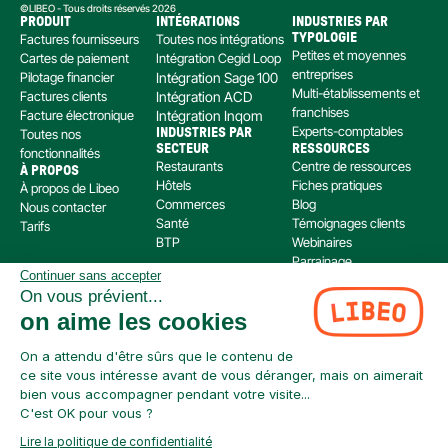
©LIBEO - Tous droits réservés 2026
PRODUIT
INTÉGRATIONS
INDUSTRIES PAR 
Factures fournisseurs
Toutes nos intégrations
TYPOLOGIE
Petites et moyennes 
Cartes de paiement
Intégration Cegid Loop
entreprises
Pilotage financier
Intégration Sage 100
Multi-établissements et 
Factures clients
Intégration ACD
franchises
Facture électronique
Intégration Inqom
Experts-comptables
Toutes nos 
INDUSTRIES PAR 
SECTEUR
RESSOURCES
fonctionnalités
Restaurants
Centre de ressources
À PROPOS
Hôtels
Fiches pratiques
À propos de Libeo
Commerces
Blog
Nous contacter
Santé
Témoignages clients
Tarifs
BTP
Webinaires
Parrainage
Continuer sans accepter
Centre d’aide
On vous prévient...
Libeo, société par actions simplifiée immatriculée au RCS de Créteil, dont le siège social 
on aime les cookies
est situé au 112 Avenue de Paris, 94300 Vincennes, est enregistré auprès de l’Organisme 
pour le Registre Unique des Intermédiaires en assurance, banque et finance (ORIAS) sous 
le numéro 220 063 49 en tant que (i) courtier en opérations de banque et en services de 
On a attendu d'être sûrs que le contenu de
paiement (COBSP) et (ii) mandataire non exclusif en opération de Banque et Service de 
ce site vous intéresse avant de vous déranger, mais on aimerait
Paiement (MOBSP) de la société SWAN (SIREN: 853 827 103). Les immatriculations COBSP 
bien vous accompagner pendant votre visite...
et MOBSP peuvent être vérifiées à tout moment sur le répertoire ORIAS accessible à 
C'est OK pour vous ?
l’adresse suivante : 
https://www.orias.fr/
Lire la politique de confidentialité