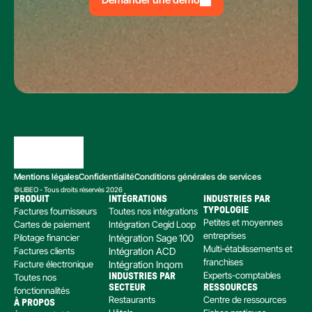
Mentions légales
Confidentialité
Conditions générales de services
©LIBEO - Tous droits réservés 2026
PRODUIT
INTÉGRATIONS
INDUSTRIES PAR 
Factures fournisseurs
Toutes nos intégrations
TYPOLOGIE
Petites et moyennes 
Cartes de paiement
Intégration Cegid Loop
entreprises
Pilotage financier
Intégration Sage 100
Multi-établissements et 
Factures clients
Intégration ACD
franchises
Facture électronique
Intégration Inqom
Experts-comptables
Toutes nos 
INDUSTRIES PAR 
SECTEUR
RESSOURCES
fonctionnalités
Restaurants
Centre de ressources
À PROPOS