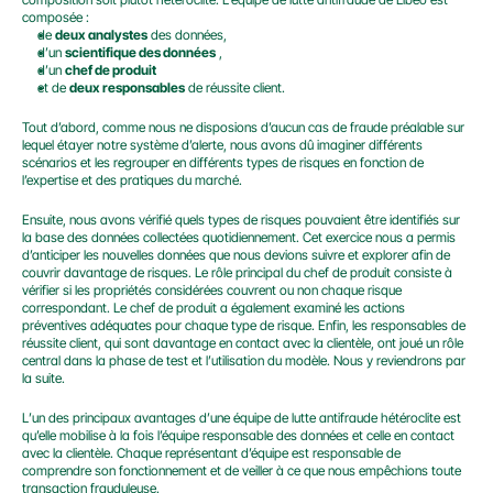
composée :
de 
deux analystes
 des données,
d’un 
scientifique des données
 ,
d’un 
chef de produit
et de 
deux responsables
 de réussite client.
Tout d’abord, comme nous ne disposions d’aucun cas de fraude préalable sur 
lequel étayer notre système d’alerte, nous avons dû imaginer différents 
scénarios et les regrouper en différents types de risques en fonction de 
l’expertise et des pratiques du marché.
Ensuite, nous avons vérifié quels types de risques pouvaient être identifiés sur 
la base des données collectées quotidiennement. Cet exercice nous a permis 
d’anticiper les nouvelles données que nous devions suivre et explorer afin de 
couvrir davantage de risques. Le rôle principal du chef de produit consiste à 
vérifier si les propriétés considérées couvrent ou non chaque risque 
correspondant. Le chef de produit a également examiné les actions 
préventives adéquates pour chaque type de risque. Enfin, les responsables de 
réussite client, qui sont davantage en contact avec la clientèle, ont joué un rôle 
central dans la phase de test et l’utilisation du modèle. Nous y reviendrons par 
la suite.
L’un des principaux avantages d’une équipe de lutte antifraude hétéroclite est 
qu’elle mobilise à la fois l’équipe responsable des données et celle en contact 
avec la clientèle. Chaque représentant d’équipe est responsable de 
comprendre son fonctionnement et de veiller à ce que nous empêchions toute 
transaction frauduleuse.