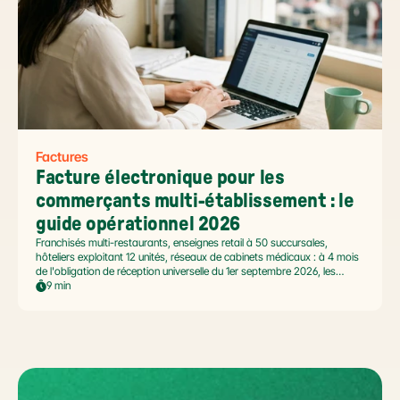
Factures
Facture électronique pour les 
commerçants multi-établissement : le 
guide opérationnel 2026
Franchisés multi-restaurants, enseignes retail à 50 succursales,
hôteliers exploitant 12 unités, réseaux de cabinets médicaux : à 4 mois
de l'obligation de réception universelle du 1er septembre 2026, les
commerçants multi-établissement ont un défi spécifique. Ce guide
9 min
opérationnel répond aux questions concrètes des dirigeants de
réseaux : cadre légal SIREN/SIRET, deux modèles d'organisation
possibles, choix de la plateforme agréée et workflow concret de
bascule.