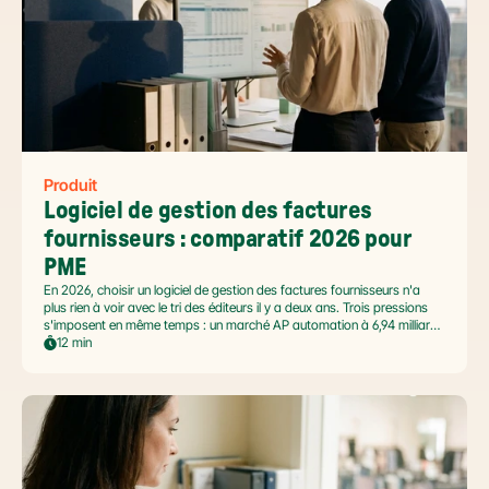
Produit
Logiciel de gestion des factures 
fournisseurs : comparatif 2026 pour 
PME
En 2026, choisir un logiciel de gestion des factures fournisseurs n'a
plus rien à voir avec le tri des éditeurs il y a deux ans. Trois pressions
s'imposent en même temps : un marché AP automation à 6,94 milliards
USD en pleine accélération, une réforme facture électronique 2026 qui
12 min
impose le passage par une Plateforme Agréée DGFiP au 1er septembre
2026, et un ROI désormais quantifié (60 à 80 % de réduction du coût
de traitement, selon Forrester 2026). Ce comparatif passe en revue 8
outils pertinents pour les PME françaises et le positionnement de Libeo
dans ce paysage en mouvement.