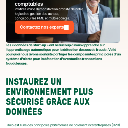
comptables
Profitez d’une démonstration gratuite de notre 
logiciel de gestion des achats,
conçu pour les PME et multi-sociétés.
Contactez nos experts
Les « données de start-up » ont beaucoup à vous apprendre sur 
l’apprentissage automatique pour la détection des cas de fraude. Voilà 
pourquoi nous avons souhaité partager les composantes principales d’un 
système d’alerte pour la détection d’éventuelles transactions 
frauduleuses.
INSTAUREZ UN 
ENVIRONNEMENT PLUS 
SÉCURISÉ GRÂCE AUX 
DONNÉES
Libeo est l’une des principales plateformes de paiement interentreprises (B2B) 