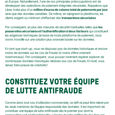
en Europe. Naturellement, l’une de nos principales préoccupations est de 
développer des opérations de paiement intégrales sécurisées. Rappelons que 
Libeo traite plus d’un 
million d’euros de volume total de paiements par jour
ainsi que des données sensibles. De même, en rejoignant la plateforme, les 
clients exigent au minimum d’effectuer des 
transactions sécurisées
.
Par conséquent, en plus des mesures de sécurité habituelles telles que 
les 
passerelles sécurisées et l’authentification à deux facteurs
 qui constituent 
les exigences techniques de base de toute plateforme de paiement, nous 
avons travaillé sur une solution plus avancée basée sur les données.
En tant que start-up, vous ne disposez pas de données historiques et encore 
moins de données sur les cas de fraude (à moins d’être vraiment 
malchanceux). Par conséquent, vous pouvez rarement espérer explorer de 
nombreuses données historiques relatives aux cas de fraude. En bref, vous 
devez faire preuve de créativité !
CONSTITUEZ VOTRE ÉQUIPE 
DE LUTTE ANTIFRAUDE
Comme dans tout cas d’utilisation commerciale, ce défi ne peut être relevé par 
les seuls membres de l’équipe responsable des données. Il est important de 
constituer une équipe de lutte antifraude dès le premier jour dont la 
composition soit plutôt hétéroclite. L’équipe de lutte antifraude de Libeo est 