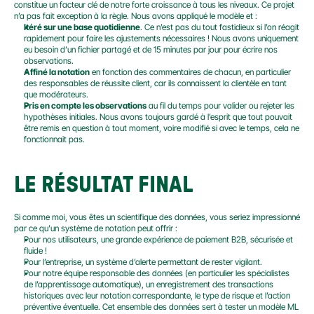
constitue un facteur clé de notre forte croissance à tous les niveaux. Ce projet 
n’a pas fait exception à la règle. Nous avons appliqué le modèle et :
Itéré sur une base quotidienne
. Ce n’est pas du tout fastidieux si l’on réagit 
rapidement pour faire les ajustements nécessaires ! Nous avons uniquement 
eu besoin d’un fichier partagé et de 15 minutes par jour pour écrire nos 
observations.
Affiné la notation
 en fonction des commentaires de chacun, en particulier 
des responsables de réussite client, car ils connaissent la clientèle en tant 
que modérateurs.
Pris en compte les observations
 au fil du temps pour valider ou rejeter les 
hypothèses initiales. Nous avons toujours gardé à l’esprit que tout pouvait 
être remis en question à tout moment, voire modifié si avec le temps, cela ne 
fonctionnait pas.
LE RÉSULTAT FINAL
Si comme moi, vous êtes un scientifique des données, vous seriez impressionné 
par ce qu’un système de notation peut offrir :
Pour nos utilisateurs, une grande expérience de paiement B2B, sécurisée et 
fluide !
Pour l’entreprise, un système d’alerte permettant de rester vigilant.
Pour notre équipe responsable des données (en particulier les spécialistes 
de l’apprentissage automatique), un enregistrement des transactions 
historiques avec leur notation correspondante, le type de risque et l’action 
préventive éventuelle. Cet ensemble des données sert à tester un modèle ML 