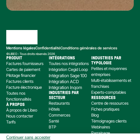
Mentions légales
Confidentialité
Conditions générales de services
©LIBEO - Tous droits réservés 2026
PRODUIT
INTÉGRATIONS
INDUSTRIES PAR 
Factures fournisseurs
Toutes nos intégrations
TYPOLOGIE
Petites et moyennes 
Cartes de paiement
Intégration Cegid Loop
entreprises
Pilotage financier
Intégration Sage 100
Multi-établissements et 
Factures clients
Intégration ACD
franchises
Facture électronique
Intégration Inqom
Experts-comptables
Toutes nos 
INDUSTRIES PAR 
SECTEUR
RESSOURCES
fonctionnalités
Restaurants
Centre de ressources
À PROPOS
Hôtels
Fiches pratiques
À propos de Libeo
Commerces
Blog
Nous contacter
Santé
Témoignages clients
Tarifs
BTP
Webinaires
Parrainage
Continuer sans accepter
Centre d’aide