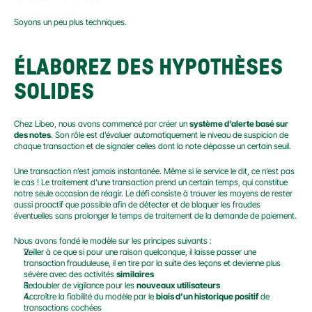
Soyons un peu plus techniques.
ÉLABOREZ DES HYPOTHÈSES 
SOLIDES
Chez Libeo, nous avons commencé par créer un 
système d’alerte basé sur 
des notes
. Son rôle est d’évaluer automatiquement le niveau de suspicion de 
chaque transaction et de signaler celles dont la note dépasse un certain seuil.
Une transaction n’est jamais instantanée. Même si le service le dit, ce n’est pas 
le cas ! Le traitement d’une transaction prend un certain temps, qui constitue 
notre seule occasion de réagir. Le défi consiste à trouver les moyens de rester 
aussi proactif que possible afin de détecter et de bloquer les fraudes 
éventuelles sans prolonger le temps de traitement de la demande de paiement.
Nous avons fondé le modèle sur les principes suivants :
Veiller à ce que si pour une raison quelconque, il laisse passer une 
transaction frauduleuse, il en tire par la suite des leçons et devienne plus 
sévère avec des activités 
similaires
Redoubler de vigilance pour les 
nouveaux utilisateurs
Accroître la fiabilité du modèle par le 
biais d’un historique positif
 de 
transactions cochées