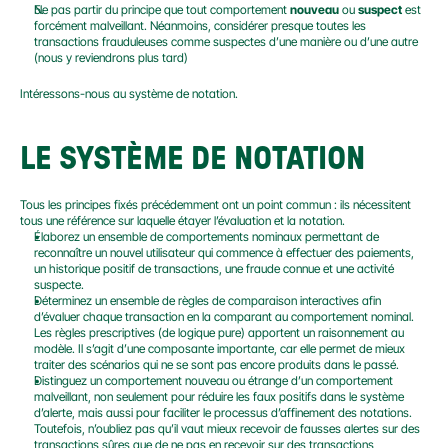
Ne pas partir du principe que tout comportement 
nouveau
 ou 
suspect
 est 
forcément malveillant. Néanmoins, considérer presque toutes les 
transactions frauduleuses comme suspectes d’une manière ou d’une autre 
(nous y reviendrons plus tard)
Intéressons-nous au système de notation.
LE SYSTÈME DE NOTATION
Tous les principes fixés précédemment ont un point commun : ils nécessitent 
tous une référence sur laquelle étayer l’évaluation et la notation.
Élaborez un ensemble de comportements nominaux permettant de 
reconnaître un nouvel utilisateur qui commence à effectuer des paiements, 
un historique positif de transactions, une fraude connue et une activité 
suspecte.
Déterminez un ensemble de règles de comparaison interactives afin 
d’évaluer chaque transaction en la comparant au comportement nominal. 
Les règles prescriptives (de logique pure) apportent un raisonnement au 
modèle. Il s’agit d’une composante importante, car elle permet de mieux 
traiter des scénarios qui ne se sont pas encore produits dans le passé.
Distinguez un comportement nouveau ou étrange d’un comportement 
malveillant, non seulement pour réduire les faux positifs dans le système 
d’alerte, mais aussi pour faciliter le processus d’affinement des notations. 
Toutefois, n’oubliez pas qu’il vaut mieux recevoir de fausses alertes sur des 
transactions sûres que de ne pas en recevoir sur des transactions 