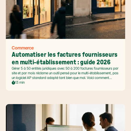
Commerce
Automatiser les factures fournisseurs 
en multi-établissement : guide 2026
Gérer 5 à 50 entités juridiques avec 50 à 200 factures fournisseurs par
site et par mois réclame un outil pensé pour le multi-établissement, pas
un logiciel AP standard adapté tant bien que mal. Voici comment
automatiser sans casser la gouvernance locale, capturer le levier BFR
13 min
et tenir l'échéance de la facture électronique de septembre 2026.