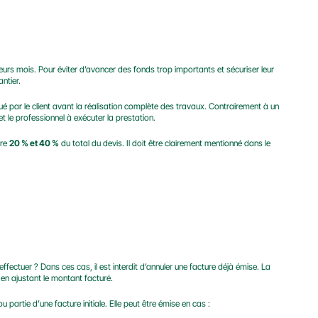
eurs mois. Pour éviter d’avancer des fonds trop importants et sécuriser leur 
ntier.
 effectué par le client avant la réalisation complète des travaux. Contrairement à un 
et le professionnel à exécuter la prestation.
re 
20 % et 40 %
 du total du devis. Il doit être clairement mentionné dans le 
ctuer ? Dans ces cas, il est interdit d’annuler une facture déjà émise. La 
ale en ajustant le montant facturé.
ou partie d’une facture initiale. Elle peut être émise en cas :