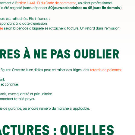
mément à l’
article L.441-10 du Code de commerce
, un client professionnel 
ai a été négocié (sans dépasser 
60 jours calendaires ou 45 jours fin de mois
 ).
re est rattachée. Elle influence :
rrespondant à la date d’émission.
ée
 selon la période à laquelle se rattache la facture. Un retard dans l’émission 
RES À NE PAS OUBLIER
igurer. Omettre l’une d’elles peut entraîner des litiges, des 
retards de paiement
ent.
 et continue.
nis, avec quantité et prix unitaire.
 montant total à payer.
nue de garantie, ou encore numéro du marché si applicable.
CTURES : QUELLES 