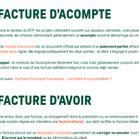
FACTURE D’ACOMPTE
ans le secteur du BTP, les projets s’étendent souvent sur plusieurs semaines, voire plusi
résorerie, les artisans demandent généralement un 
acompte
 avant le démarrage du cha
ne 
facture d’acompte
 est un document officiel qui atteste d’un 
paiement partiel
imple devis
 signé, elle engage juridiquement les deux parties : le client s’engage à payer 
appel :
 le montant de l’acompte est librement fixé, mais il est généralement compris ent
ontrat initial et suivi d’une facture définitive intégrant la somme déjà versée.
ire aussi : 
Facture d'acompte fournisseur : comment la comptabiliser ?
FACTURE D’AVOIR
ne erreur dans une facture, un changement dans la prestation ou un remboursement à effe
eule solution légale est d’émettre une 
facture d’avoir
, qui vient rectifier la facture initi
a facture d’avoir est un 
document comptable
 permettant de 
corriger ou annuler
 tout 
D’erreur sur le montant
 ou les informations du client.