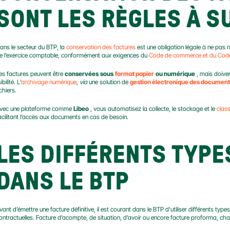
SONT LES RÈGLES À SU
ans le secteur du BTP, la 
conservation des factures
 est une obligation légale à ne pas n
e l’exercice comptable, conformément aux exigences du 
Code de commerce et du Code
es factures peuvent être 
conservées
sous
format papier
ou numérique
 , mais doiven
sibilité. L’
archivage numérique
, 
via
 une solution de 
gestion électronique des document
ichiers.
vec une plateforme comme 
Libeo
 , vous automatisez la collecte, le stockage et le 
clas
acilitant l’accès aux documents en cas de besoin.
LES DIFFÉRENTS TYPE
DANS LE BTP
vant d’émettre une facture définitive, il est courant dans le BTP d’utiliser différents ty
ontractuelles. Facture d’acompte, de situation, d’avoir ou encore facture proforma, cha