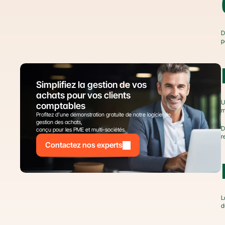
D
p
Simplifiez la gestion de vos 
achats pour vos clients 
U
comptables
m
Profitez d’une démonstration gratuite de notre logiciel de 
gestion des achats,
D
conçu pour les PME et multi-sociétés.
r
Contactez nos experts
L
d