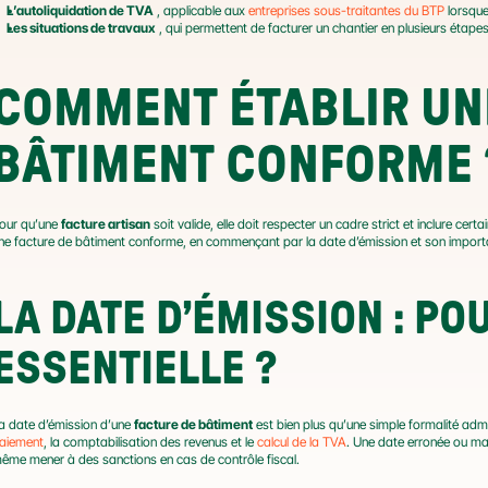
L’autoliquidation de TVA
 , applicable aux 
entreprises sous-traitantes du BTP
 lorsqu
Les situations de travaux
 , qui permettent de facturer un chantier en plusieurs étap
COMMENT ÉTABLIR UNE
BÂTIMENT CONFORME 
our qu’une 
facture artisan
 soit valide, elle doit respecter un cadre strict et inclure ce
ne facture de bâtiment conforme, en commençant par la date d’émission et son import
LA DATE D’ÉMISSION : PO
ESSENTIELLE ?
a date d’émission d’une 
facture de bâtiment
 est bien plus qu’une simple formalité admi
aiement
, la comptabilisation des revenus et le 
calcul de la TVA
. Une date erronée ou man
ême mener à des sanctions en cas de contrôle fiscal.