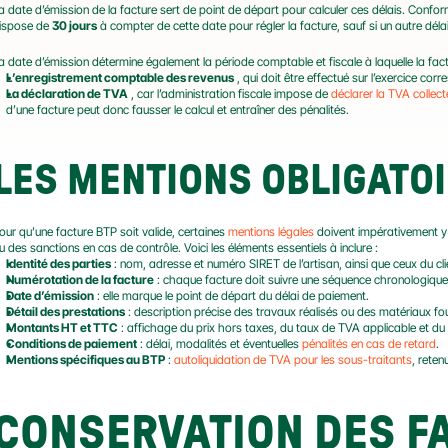
a date d’émission de la facture sert de point de départ pour calculer ces délais. Confor
ispose de 
30 jours
 à compter de cette date pour régler la facture, sauf si un autre dél
a date d’émission détermine également la période comptable et fiscale à laquelle la factu
L’enregistrement comptable des revenus
 , qui doit être effectué sur l’exercice co
La déclaration de TVA
 , car l’administration fiscale impose de 
déclarer la TVA collect
d’une facture peut donc fausser le calcul et entraîner des pénalités.
LES MENTIONS OBLIGATOI
our qu’une facture BTP soit valide, certaines 
mentions légales
 doivent impérativement y f
u des sanctions en cas de contrôle. Voici les éléments essentiels à inclure :
Identité des parties
 : nom, adresse et numéro SIRET de l’artisan, ainsi que ceux du cli
Numérotation de la facture
 : chaque facture doit suivre une séquence chronologique
Date d’émission
 : elle marque le point de départ du délai de paiement.
Détail des prestations
 : description précise des travaux réalisés ou des matériaux four
Montants HT et TTC
 : affichage du prix hors taxes, du taux de TVA applicable et du
Conditions de paiement
 : délai, modalités et éventuelles 
pénalités en cas de retard
.
Mentions spécifiques au BTP
 : 
autoliquidation de TVA pour les sous-traitants
, rete
CONSERVATION DES FA