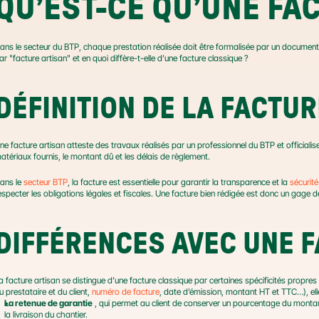
QU’EST-CE QU’UNE FA
ans le secteur du BTP, chaque prestation réalisée doit être formalisée par un docume
ar "facture artisan" et en quoi diffère-t-elle d’une facture classique ?
DÉFINITION DE LA FACTU
ne facture artisan atteste des travaux réalisés par un professionnel du BTP et officialise 
atériaux fournis, le montant dû et les délais de règlement.
ans le 
secteur BTP
, la facture est essentielle pour garantir la transparence et la 
sécurit
especter les obligations légales et fiscales. Une facture bien rédigée est donc un gage d
DIFFÉRENCES AVEC UNE 
a facture artisan se distingue d’une facture classique par certaines spécificités propre
u prestataire et du client, 
numéro de facture
, date d’émission, montant HT et TTC…), el
La retenue de garantie
 , qui permet au client de conserver un pourcentage du montan
la livraison du chantier.