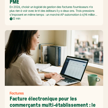
PME
En 2026, choisir un logiciel de gestion des factures fournisseurs n'a
plus rien à voir avec le tri des éditeurs il y a deux ans. Trois pressions
s'imposent en même temps : un marché AP automation à 6,94 milliards
USD en pleine accélération, une réforme facture électronique 2026 qui
12 min
impose le passage par une Plateforme Agréée DGFiP au 1er septembre
2026, et un ROI désormais quantifié (60 à 80 % de réduction du coût
de traitement, selon Forrester 2026). Ce comparatif passe en revue 8
outils pertinents pour les PME françaises et le positionnement de Libeo
dans ce paysage en mouvement.
Factures
Facture électronique pour les 
commerçants multi-établissement : le 