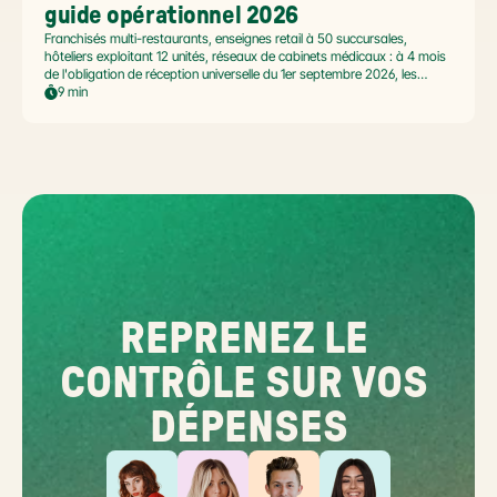
guide opérationnel 2026
Franchisés multi-restaurants, enseignes retail à 50 succursales,
hôteliers exploitant 12 unités, réseaux de cabinets médicaux : à 4 mois
de l'obligation de réception universelle du 1er septembre 2026, les
commerçants multi-établissement ont un défi spécifique. Ce guide
9 min
opérationnel répond aux questions concrètes des dirigeants de
réseaux : cadre légal SIREN/SIRET, deux modèles d'organisation
possibles, choix de la plateforme agréée et workflow concret de
bascule.
REPRENEZ LE 
CONTRÔLE SUR VOS 
DÉPENSES