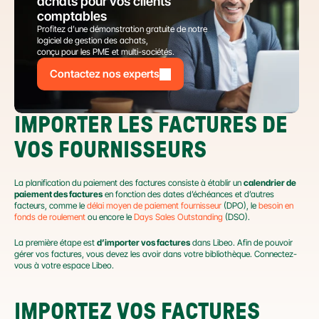
achats pour vos clients 
comptables
Profitez d’une démonstration gratuite de notre 
logiciel de gestion des achats,
conçu pour les PME et multi-sociétés.
Contactez nos experts
IMPORTER LES FACTURES DE 
VOS FOURNISSEURS
La planification du paiement des factures consiste à établir un 
calendrier de 
paiement des factures
 en fonction des dates d’échéances et d’autres 
facteurs, comme le 
délai moyen de paiement fournisseur
 (DPO), le 
besoin en 
fonds de roulement
 ou encore le 
Days Sales Outstanding
 (DSO).
La première étape est 
d’importer vos factures
 dans Libeo. Afin de pouvoir 
gérer vos factures, vous devez les avoir dans votre bibliothèque. Connectez-
vous à votre espace Libeo.
IMPORTEZ VOS FACTURES 