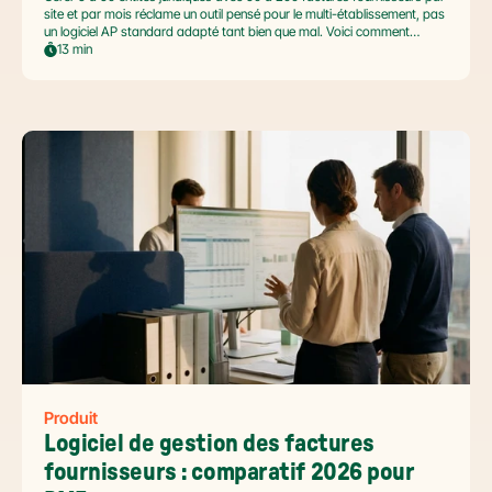
site et par mois réclame un outil pensé pour le multi-établissement, pas
un logiciel AP standard adapté tant bien que mal. Voici comment
automatiser sans casser la gouvernance locale, capturer le levier BFR
13 min
et tenir l'échéance de la facture électronique de septembre 2026.
Produit
Logiciel de gestion des factures 
fournisseurs : comparatif 2026 pour 