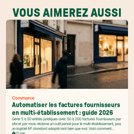
VOUS AIMEREZ AUSSI
Commerce
Automatiser les factures fournisseurs 
en multi-établissement : guide 2026
Gérer 5 à 50 entités juridiques avec 50 à 200 factures fournisseurs par
site et par mois réclame un outil pensé pour le multi-établissement, pas
un logiciel AP standard adapté tant bien que mal. Voici comment
automatiser sans casser la gouvernance locale, capturer le levier BFR
13 min