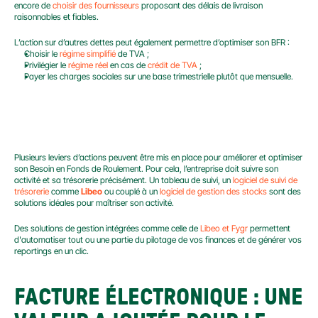
encore de 
choisir des fournisseurs
 proposant des délais de livraison 
raisonnables et fiables.
L’action sur d’autres dettes peut également permettre d’optimiser son BFR :
Choisir le 
régime simplifié
 de TVA ;
Privilégier le 
régime réel
 en cas de 
crédit de TVA
 ;
Payer les charges sociales sur une base trimestrielle plutôt que mensuelle.
METTRE EN PLACE DES SOLUTIONS DE GESTION 
INTÉGRÉES
Plusieurs leviers d’actions peuvent être mis en place pour améliorer et optimiser 
son Besoin en Fonds de Roulement. Pour cela, l’entreprise doit suivre son 
activité et sa trésorerie précisément. Un tableau de suivi, un 
logiciel de suivi de 
trésorerie
 comme 
Libeo
 ou couplé à un 
logiciel de gestion des stocks
 sont des 
solutions idéales pour maîtriser son activité.
Des solutions de gestion intégrées comme celle de 
Libeo et Fygr
 permettent 
d'automatiser tout ou une partie du pilotage de vos finances et de générer vos 
reportings en un clic.
FACTURE ÉLECTRONIQUE : UNE 