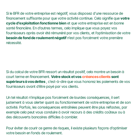
BESOIN EN FONDS DE ROULEMENT NÉGATIF
Si le BFR de votre entreprise est négatif, vous disposez d’une ressource de 
financement suffisante pour que votre activité continue. Cela signifie que 
votre 
cycle d’exploitation fonctionne bien
 et que votre entreprise est en bonne 
santé financière. En d’autres termes, cela implique que vous payez vos 
fournisseurs après avoir été rémunéré par vos clients, et l’optimisation de votre 
besoin de fond de roulement négatif
 n’est pas forcément votre première 
nécessité.
BESOIN EN FONDS DE ROULEMENT POSITIF
Si du calcul de votre BFR ressort un résultat positif, cela montre un besoin à 
court terme en financement. 
Votre stock et vos
créances clients
sont 
supérieurs à vos dettes
 , c’est-à-dire que vous honorez les paiements de vos 
fournisseurs avant d’être payé par vos clients.
Un tel résultat n’implique pas forcément de lourdes conséquences, il sert 
justement à vous alerter quant au fonctionnement de votre entreprise et de son 
activité. Parfois, les conséquences entraînées peuvent être plus néfastes, par 
exemple cela peut vous conduire à avoir recours à des crédits coûteux ou à 
des découverts bancaires difficiles à combler.
Pour éviter de courir ce genre de risques, il existe plusieurs façons d’optimiser 
votre besoin en fonds de roulement.