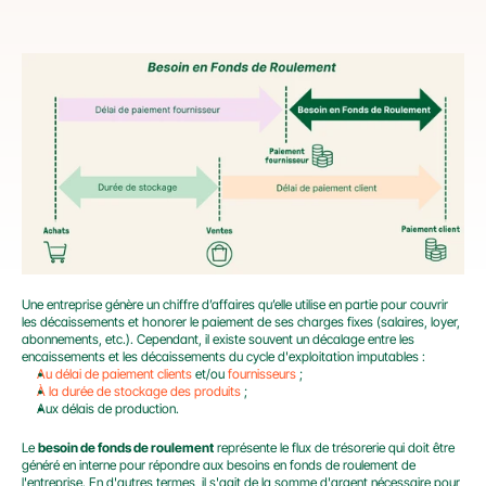
Une entreprise génère un chiffre d’affaires qu’elle utilise en partie pour couvrir 
les décaissements et honorer le paiement de ses charges fixes (salaires, loyer, 
abonnements, etc.). Cependant, il existe souvent un décalage entre les 
encaissements et les décaissements du cycle d'exploitation imputables :
Au délai de paiement clients
 et/ou 
fournisseurs
 ;
À la durée de stockage des produits
 ;
Aux délais de production.
Le 
besoin de fonds de roulement
 représente le flux de trésorerie qui doit être 
généré en interne pour répondre aux besoins en fonds de roulement de 
l'entreprise. En d'autres termes, il s'agit de la somme d'argent nécessaire pour 