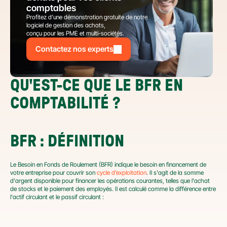
comptables
Profitez d’une démonstration gratuite de notre 
logiciel de gestion des achats,
conçu pour les PME et multi-sociétés.
Contactez nos experts
QU'EST-CE QUE LE BFR EN 
COMPTABILITÉ ?
BFR : DÉFINITION
Le Besoin en Fonds de Roulement (BFR) indique le besoin en financement de 
votre entreprise pour couvrir son 
cycle d’exploitation
. Il s'agit de la somme 
d'argent disponible pour financer les opérations courantes, telles que l'achat 
de stocks et le paiement des employés. Il est calculé comme la différence entre 
l'actif circulant et le passif circulant :