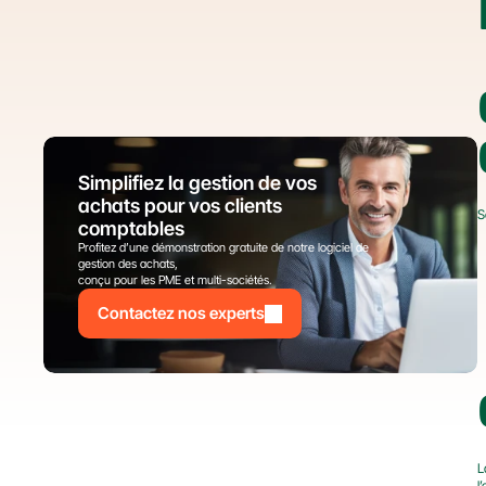
Simplifiez la gestion de vos 
achats pour vos clients 
S
comptables
Profitez d’une démonstration gratuite de notre logiciel de 
gestion des achats,
conçu pour les PME et multi-sociétés.
Contactez nos experts
L
l