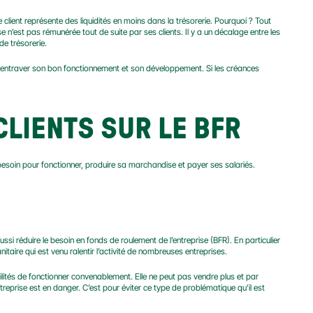
e client représente des liquidités en moins dans la trésorerie. Pourquoi ? Tout 
e n’est pas rémunérée tout de suite par ses clients. Il y a un décalage entre les 
de trésorerie.
t entraver son bon fonctionnement et son développement. Si les créances 
CLIENTS SUR LE BFR
soin pour fonctionner, produire sa marchandise et payer ses salariés.
ussi réduire le besoin en fonds de roulement de l’entreprise (BFR). En particulier 
nitaire qui est venu ralentir l’activité de nombreuses entreprises.
ilités de fonctionner convenablement. Elle ne peut pas vendre plus et par 
reprise est en danger. C’est pour éviter ce type de problématique qu’il est 