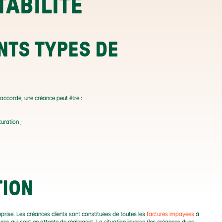
ABILITÉ
NTS TYPES DE 
t accordé, une créance peut être :
uration ;
TION
reprise. Les créances clients sont constituées de toutes les 
factures impayées
 à 
res qui sont en attente de règlement. La situation inverse (les créances dues 