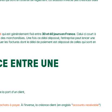
t
 qui est généralement fixé entre 
30 et 60 jours en France
. Celui-ci court à 
partir du moment où la prestation de services est exécutée ou à compter de la fourniture des marchandises. Une fois ce délai dépassé, l’entreprise peut lancer une 
guer les factures dont le délai de paiement est dépassé de celles qui sont en 
E ENTRE UNE 
 la part d'un client,
'achats à payer
. À l'inverse, la créance client (en anglais "
accounts receivable
") 