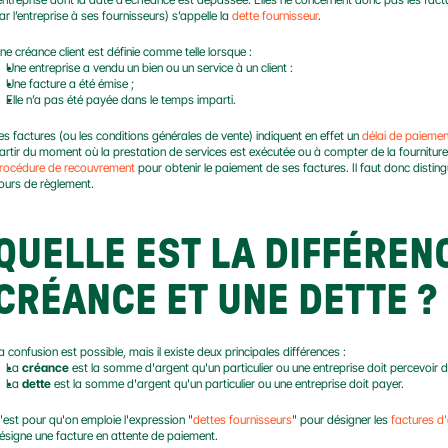
ar l’entreprise à ses fournisseurs) s’appelle la 
dette fournisseur
.
ne créance client est définie comme telle lorsque :
Une entreprise a vendu un bien ou un service à un client :
Une facture a été émise ;
Elle n’a pas été payée dans le temps imparti.
es factures (ou les conditions générales de vente) indiquent en effet un 
délai de paiemen
rocédure de recouvrement
 pour obtenir le paiement de ses factures. Il faut donc distin
ours de règlement.
QUELLE EST LA DIFFÉRENC
CRÉANCE ET UNE DETTE ?
a confusion est possible, mais il existe deux principales différences :
La 
créance
 est la somme d'argent qu'un particulier ou une entreprise doit percevoir de
La 
dette
 est la somme d'argent qu'un particulier ou une entreprise doit payer.
'est pour qu'on emploie l'expression "
dettes fournisseurs
" pour désigner les 
factures d
ésigne une facture en attente de paiement.