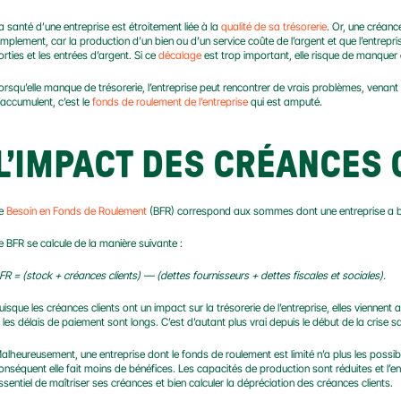
a santé d’une entreprise est étroitement liée à la 
qualité de sa trésorerie
. Or, une créanc
implement, car la production d’un bien ou d’un service coûte de l’argent et que l’entrepris
orties et les entrées d’argent. Si ce 
décalage 
est trop important, elle risque de manquer 
orsqu’elle manque de trésorerie, l’entreprise peut rencontrer de vrais problèmes, venan
’accumulent, c’est le 
fonds de roulement de l’entreprise
 qui est amputé.
L’IMPACT DES CRÉANCES 
e 
Besoin en Fonds de Roulement
 (BFR) correspond aux sommes dont une entreprise a be
e BFR se calcule de la manière suivante :
FR = (stock + créances clients) — (dettes fournisseurs + dettes fiscales et sociales).
uisque les créances clients ont un impact sur la trésorerie de l’entreprise, elles viennent a
i les délais de paiement sont longs. C’est d’autant plus vrai depuis le début de la crise sa
alheureusement, une entreprise dont le fonds de roulement est limité n’a plus les possib
onséquent elle fait moins de bénéfices. Les capacités de production sont réduites et l’ent
ssentiel de maîtriser ses créances et bien calculer la dépréciation des créances clients.