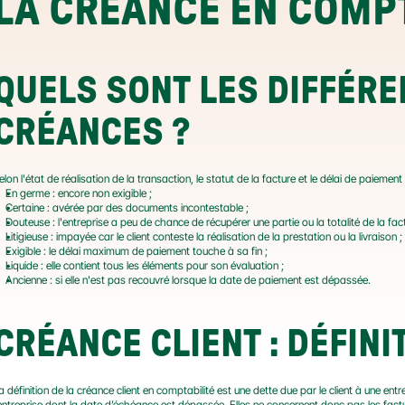
LA CRÉANCE EN COMPT
QUELS SONT LES DIFFÉRE
CRÉANCES ?
elon l'état de réalisation de la transaction, le statut de la facture et le délai de paiemen
En germe : encore non exigible ;
Certaine : avérée par des documents incontestable ;
Douteuse : l'entreprise a peu de chance de récupérer une partie ou la totalité de la fact
Litigieuse : impayée car le client conteste la réalisation de la prestation ou la livraison ;
Exigible : le délai maximum de paiement touche à sa fin ;
Liquide : elle contient tous les éléments pour son évaluation ;
Ancienne : si elle n'est pas recouvré lorsque la date de paiement est dépassée.
CRÉANCE CLIENT : DÉFINI
a définition de la créance client en comptabilité est une dette due par le client à une ent
’entreprise dont la date d’échéance est dépassée. Elles ne concernent donc pas les factu