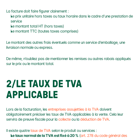
La facture doit faire figurer clairement :
Le prix unitaire hors taxes ou taux horaire dans le cadre d’une prestation de 
service
Le montant total HT (hors taxes)
Le montant TTC (toutes taxes comprises)
Le montant des autres frais éventuels comme un service d’emballage, une 
livraison normale ou express.
De même, n’oubliez pas de mentionner les remises ou autres rabais appliqués 
sur le prix ou le montant total.
2/LE TAUX DE TVA 
APPLICABLE
Lors de la facturation, les 
entreprises assujetties à la TVA
 doivent 
obligatoirement préciser les taux de TVA applicables à la vente. Cela leur 
servira de preuve fiscale pour la 
collecte
 ou la 
déduction de TVA
.
Il existe quatre 
taux de TVA
 selon le produit ou services :
Le taux normal de la TVA est fixé à 20 %
 (
art. 278 du code général des 