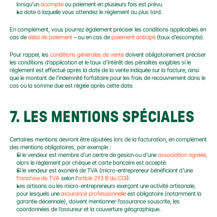
lorsqu’un 
acompte
 ou paiement en plusieurs fois est prévu.
La date à laquelle vous attendez le règlement au plus tard.
En complément, vous pourrez également préciser les conditions applicables en 
cas de 
délai de paiement
 – ou en cas de 
paiement anticipé
 (taux d’escompte).
Pour rappel, les 
conditions générales de vente
 doivent obligatoirement préciser 
les conditions d’application et le taux d’intérêt des pénalités exigibles si le 
règlement est effectué après la date de la vente indiquée sur la facture, ainsi 
que le montant de l’indemnité forfaitaire pour les frais de recouvrement dans le 
cas où la somme due est réglée après cette date.
7. LES MENTIONS SPÉCIALES
Certaines mentions devront être ajoutées lors de la facturation, en complément 
des mentions obligatoires, par exemple :
Si le vendeur est membre d’un centre de gesion ou d’une 
association agréée
, 
alors le règlement par chèque et carte bancaire est accepté.
Si le vendeur est exonéré de TVA (micro-entrepreneur bénéficiant d'une 
franchise de TVA
 selon l’
article 293 B du CGI
).
Les artisans ou les micro-entrepreneurs exerçant une activité artisanale, 
pour lesquels une 
assurance professionnelle
 est obligatoire (notamment la 
garantie décennale), doivent mentionner l’assurance souscrite, les 
coordonnées de l’assureur et la couverture géographique.