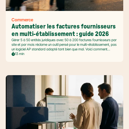
Commerce
Automatiser les factures fournisseurs 
en multi-établissement : guide 2026
Gérer 5 à 50 entités juridiques avec 50 à 200 factures fournisseurs par
site et par mois réclame un outil pensé pour le multi-établissement, pas
un logiciel AP standard adapté tant bien que mal. Voici comment
automatiser sans casser la gouvernance locale, capturer le levier BFR
13 min
et tenir l'échéance de la facture électronique de septembre 2026.