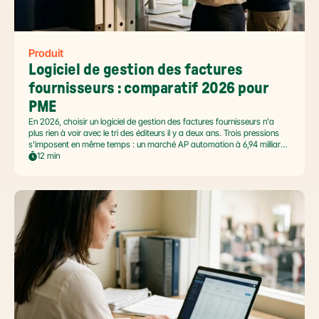
Produit
Logiciel de gestion des factures 
fournisseurs : comparatif 2026 pour 
PME
En 2026, choisir un logiciel de gestion des factures fournisseurs n'a
plus rien à voir avec le tri des éditeurs il y a deux ans. Trois pressions
s'imposent en même temps : un marché AP automation à 6,94 milliards
USD en pleine accélération, une réforme facture électronique 2026 qui
12 min
impose le passage par une Plateforme Agréée DGFiP au 1er septembre
2026, et un ROI désormais quantifié (60 à 80 % de réduction du coût
de traitement, selon Forrester 2026). Ce comparatif passe en revue 8
outils pertinents pour les PME françaises et le positionnement de Libeo
dans ce paysage en mouvement.