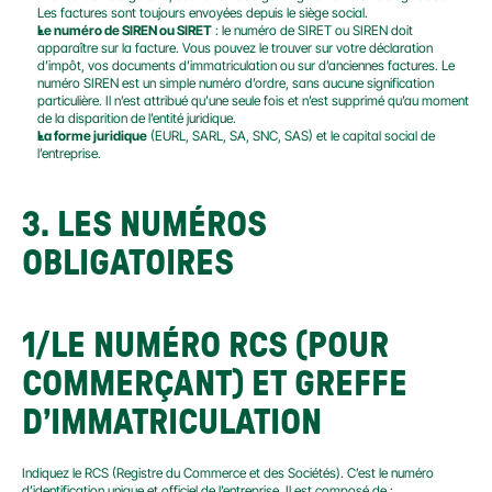
Les factures sont toujours envoyées depuis le siège social.
Le numéro de SIREN ou SIRET
 : le numéro de SIRET ou SIREN doit 
apparaître sur la facture. Vous pouvez le trouver sur votre déclaration 
d’impôt, vos documents d’immatriculation ou sur d’anciennes factures. Le 
numéro SIREN est un simple numéro d’ordre, sans aucune signification 
particulière. Il n’est attribué qu’une seule fois et n’est supprimé qu’au moment 
de la disparition de l’entité juridique.
La forme juridique
 (EURL, SARL, SA, SNC, SAS) et le capital social de 
l’entreprise.
3.
 LES NUMÉROS 
OBLIGATOIRES
1/LE NUMÉRO RCS (POUR 
COMMERÇANT) ET GREFFE 
D’IMMATRICULATION
Indiquez le RCS (Registre du Commerce et des Sociétés). C’est le numéro 
d’identification unique et officiel de l’entreprise. Il est composé de :