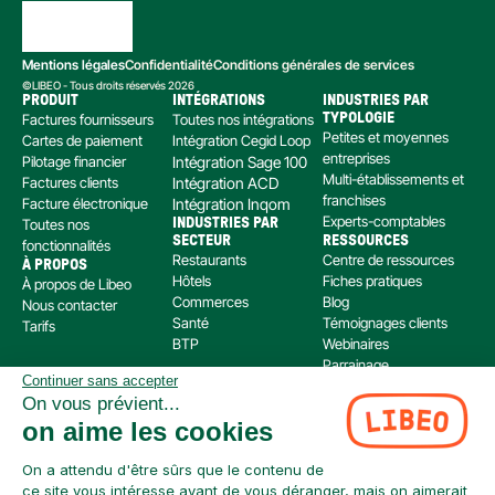
Mentions légales
Confidentialité
Conditions générales de services
©LIBEO - Tous droits réservés 2026
PRODUIT
INTÉGRATIONS
INDUSTRIES PAR 
Factures fournisseurs
Toutes nos intégrations
TYPOLOGIE
Petites et moyennes 
Cartes de paiement
Intégration Cegid Loop
entreprises
Pilotage financier
Intégration Sage 100
Multi-établissements et 
Factures clients
Intégration ACD
franchises
Facture électronique
Intégration Inqom
Experts-comptables
Toutes nos 
INDUSTRIES PAR 
SECTEUR
RESSOURCES
fonctionnalités
Restaurants
Centre de ressources
À PROPOS
Hôtels
Fiches pratiques
À propos de Libeo
Commerces
Blog
Nous contacter
Santé
Témoignages clients
Tarifs
BTP
Webinaires
Parrainage
Continuer sans accepter
Centre d’aide
On vous prévient...
Libeo, société par actions simplifiée immatriculée au RCS de Créteil, dont le siège social 
on aime les cookies
est situé au 112 Avenue de Paris, 94300 Vincennes, est enregistré auprès de l’Organisme 
pour le Registre Unique des Intermédiaires en assurance, banque et finance (ORIAS) sous 
le numéro 220 063 49 en tant que (i) courtier en opérations de banque et en services de 
On a attendu d'être sûrs que le contenu de
paiement (COBSP) et (ii) mandataire non exclusif en opération de Banque et Service de 
ce site vous intéresse avant de vous déranger, mais on aimerait