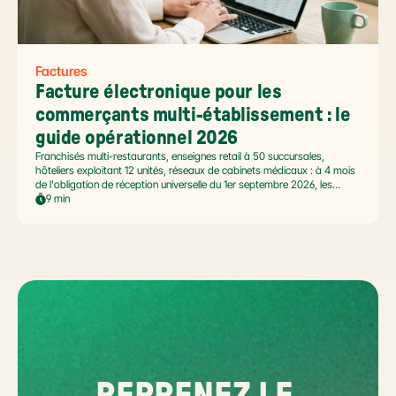
Factures
Facture électronique pour les 
commerçants multi-établissement : le 
guide opérationnel 2026
Franchisés multi-restaurants, enseignes retail à 50 succursales,
hôteliers exploitant 12 unités, réseaux de cabinets médicaux : à 4 mois
de l'obligation de réception universelle du 1er septembre 2026, les
commerçants multi-établissement ont un défi spécifique. Ce guide
9 min
opérationnel répond aux questions concrètes des dirigeants de
réseaux : cadre légal SIREN/SIRET, deux modèles d'organisation
possibles, choix de la plateforme agréée et workflow concret de
bascule.