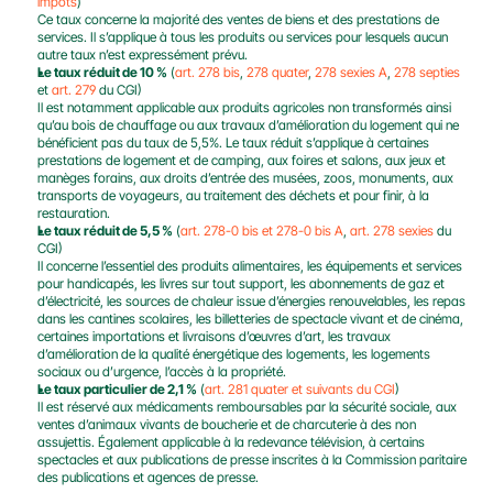
impôts
)
Ce taux concerne la majorité des ventes de biens et des prestations de 
services. Il s’applique à tous les produits ou services pour lesquels aucun 
autre taux n’est expressément prévu.
Le taux réduit de 10 %
 (
art. 278 bis
, 
278 quater
, 
278 sexies A
, 
278 septies
et 
art. 279
 du CGI)
Il est notamment applicable aux produits agricoles non transformés ainsi 
qu’au bois de chauffage ou aux travaux d’amélioration du logement qui ne 
bénéficient pas du taux de 5,5%. Le taux réduit s’applique à certaines 
prestations de logement et de camping, aux foires et salons, aux jeux et 
manèges forains, aux droits d’entrée des musées, zoos, monuments, aux 
transports de voyageurs, au traitement des déchets et pour finir, à la 
restauration.
Le taux réduit de 5,5 %
 (
art. 278-0 bis et 278-0 bis A
, 
art. 278 sexies
 du 
CGI)
Il concerne l’essentiel des produits alimentaires, les équipements et services 
pour handicapés, les livres sur tout support, les abonnements de gaz et 
d’électricité, les sources de chaleur issue d’énergies renouvelables, les repas 
dans les cantines scolaires, les billetteries de spectacle vivant et de cinéma, 
certaines importations et livraisons d’œuvres d’art, les travaux 
d’amélioration de la qualité énergétique des logements, les logements 
sociaux ou d’urgence, l’accès à la propriété.
Le taux particulier de 2,1 %
 (
art. 281 quater et suivants du CGI
)
Il est réservé aux médicaments remboursables par la sécurité sociale, aux 
ventes d’animaux vivants de boucherie et de charcuterie à des non 
assujettis. Également applicable à la redevance télévision, à certains 
spectacles et aux publications de presse inscrites à la Commission paritaire 
des publications et agences de presse.