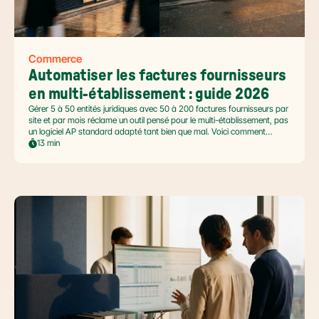
Commerce
Automatiser les factures fournisseurs 
en multi-établissement : guide 2026
Gérer 5 à 50 entités juridiques avec 50 à 200 factures fournisseurs par
site et par mois réclame un outil pensé pour le multi-établissement, pas
un logiciel AP standard adapté tant bien que mal. Voici comment
automatiser sans casser la gouvernance locale, capturer le levier BFR
13 min
et tenir l'échéance de la facture électronique de septembre 2026.