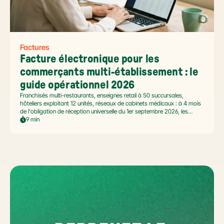
Factures
Facture électronique pour les 
commerçants multi-établissement : le 
guide opérationnel 2026
Franchisés multi-restaurants, enseignes retail à 50 succursales,
hôteliers exploitant 12 unités, réseaux de cabinets médicaux : à 4 mois
de l'obligation de réception universelle du 1er septembre 2026, les
commerçants multi-établissement ont un défi spécifique. Ce guide
9 min
opérationnel répond aux questions concrètes des dirigeants de
réseaux : cadre légal SIREN/SIRET, deux modèles d'organisation
possibles, choix de la plateforme agréée et workflow concret de
bascule.