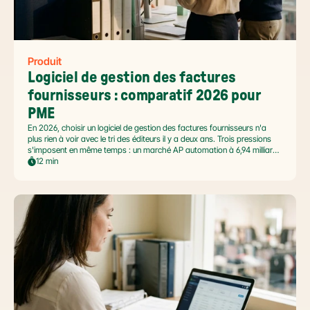
Produit
Logiciel de gestion des factures 
fournisseurs : comparatif 2026 pour 
PME
En 2026, choisir un logiciel de gestion des factures fournisseurs n'a
plus rien à voir avec le tri des éditeurs il y a deux ans. Trois pressions
s'imposent en même temps : un marché AP automation à 6,94 milliards
USD en pleine accélération, une réforme facture électronique 2026 qui
12 min
impose le passage par une Plateforme Agréée DGFiP au 1er septembre
2026, et un ROI désormais quantifié (60 à 80 % de réduction du coût
de traitement, selon Forrester 2026). Ce comparatif passe en revue 8
outils pertinents pour les PME françaises et le positionnement de Libeo
dans ce paysage en mouvement.