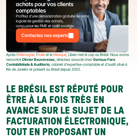
achats pour vos clients 
comptables
Profitez d’une démonstration gratuite de notre 
logiciel de gestion des achats,
conçu pour les PME et multi-sociétés.
Contactez nos experts
Après l'
Allemagne,
 l'
Italie
 et le 
Mexique
, Libeo met le cap au Brésil. Nous avons 
rencontré 
Olivier Bouveresse,
 directeur associé chez 
Gorioux Faro 
Contabilidade & Auditoria
, cabinet d'expertise-comptable et d'audit situé à 
Rio de Janeiro et présent au Brésil depuis 2002.
LE BRÉSIL EST RÉPUTÉ POUR 
ÊTRE À LA FOIS TRÈS EN 
AVANCE SUR LE SUJET DE LA 
FACTURATION ÉLECTRONIQUE, 
TOUT EN PROPOSANT UN 