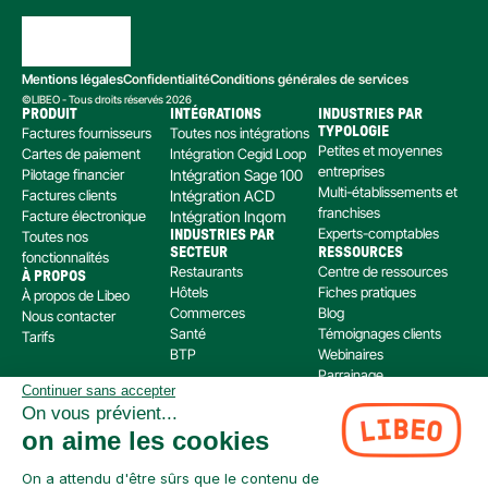
Mentions légales
Confidentialité
Conditions générales de services
©LIBEO - Tous droits réservés 2026
PRODUIT
INTÉGRATIONS
INDUSTRIES PAR 
Factures fournisseurs
Toutes nos intégrations
TYPOLOGIE
Petites et moyennes 
Cartes de paiement
Intégration Cegid Loop
entreprises
Pilotage financier
Intégration Sage 100
Multi-établissements et 
Factures clients
Intégration ACD
franchises
Facture électronique
Intégration Inqom
Experts-comptables
Toutes nos 
INDUSTRIES PAR 
SECTEUR
RESSOURCES
fonctionnalités
Restaurants
Centre de ressources
À PROPOS
Hôtels
Fiches pratiques
À propos de Libeo
Commerces
Blog
Nous contacter
Santé
Témoignages clients
Tarifs
BTP
Webinaires
Parrainage
Continuer sans accepter
Centre d’aide
On vous prévient...
Libeo, société par actions simplifiée immatriculée au RCS de Créteil, dont le siège social 
on aime les cookies
est situé au 112 Avenue de Paris, 94300 Vincennes, est enregistré auprès de l’Organisme 
pour le Registre Unique des Intermédiaires en assurance, banque et finance (ORIAS) sous 
le numéro 220 063 49 en tant que (i) courtier en opérations de banque et en services de 
On a attendu d'être sûrs que le contenu de