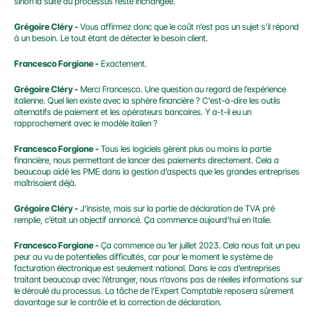
sinon la suite du processus reste inchangée.
Grégoire Cléry -
 Vous affirmez donc que le coût n’est pas un sujet s’il répond 
à un besoin. Le tout étant de détecter le besoin client.
Francesco Forgione -
 Exactement.
Grégoire Cléry -
 Merci Francesco. Une question au regard de l’expérience 
italienne. Quel lien existe avec la sphère financière ? C'est-à-dire les outils 
alternatifs de paiement et les opérateurs bancaires. Y a-t-il eu un 
rapprochement avec le modèle italien ?
Francesco Forgione -
 Tous les logiciels gèrent plus ou moins la partie 
financière, nous permettant de lancer des paiements directement. Cela a 
beaucoup aidé les PME dans la gestion d’aspects que les grandes entreprises 
maîtrisaient déjà.
Grégoire Cléry -
 J’insiste, mais sur la partie de déclaration de TVA pré 
remplie, c’était un objectif annoncé. Ça commence aujourd’hui en Italie.
Francesco Forgione -
 Ça commence au 1er juillet 2023. Cela nous fait un peu 
peur au vu de potentielles difficultés, car pour le moment le système de 
facturation électronique est seulement national. Dans le cas d’entreprises 
traitant beaucoup avec l’étranger, nous n’avons pas de réelles informations sur 
le déroulé du processus. La tâche de l’Expert Comptable reposera sûrement 
davantage sur le contrôle et la correction de déclaration.