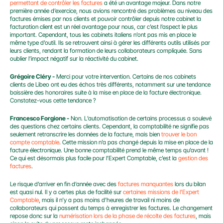
permettant de contrôler les factures
 a été un avantage majeur. Dans notre 
première année d’exercice, nous avions rencontré des problèmes au niveau des 
factures émises par nos clients et pouvoir contrôler depuis notre cabinet la 
facturation client est un réel avantage pour nous, car c’est l’aspect le plus 
important. Cependant, tous les cabinets italiens n’ont pas mis en place le 
même type d’outil. Ils se retrouvent ainsi à gérer les différents outils utilisés par 
leurs clients, rendant la formation de leurs collaborateurs compliquée. Sans 
oublier l’impact négatif sur la réactivité du cabinet.
Grégoire Cléry -
 Merci pour votre intervention. Certains de nos cabinets 
clients de Libeo ont eu des échos très différents, notamment sur une tendance 
baissière des honoraires suite à la mise en place de la facture électronique. 
Constatez-vous cette tendance ?
Francesco Forgione -
 Non. L’automatisation de certains processus a soulevé 
des questions chez certains clients. Cependant, la comptabilité ne signifie pas 
seulement retranscrire les données de la facture, mais bien 
trouver le bon 
compte comptable
. Cette mission n’a pas changé depuis la mise en place de la 
facture électronique. Une bonne comptabilité prend le même temps qu’avant ! 
Ce qui est désormais plus facile pour l’Expert Comptable, c’est la 
gestion des 
factures
.
Le risque d’arriver en fin d’année avec des 
factures manquantes
 lors du bilan 
est quasi nul. Il y a certes plus de facilité sur 
certaines missions de l’Expert 
Comptable
, mais il n’y a pas moins d’heures de travail ni moins de 
collaborateurs qui passent du temps à enregistrer les factures. Le changement 
repose donc sur la 
numérisation lors de la phase de récolte des factures
, mais 