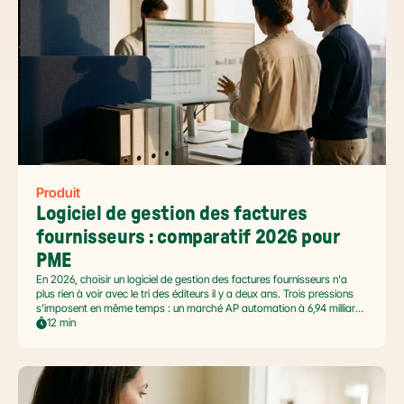
Produit
Logiciel de gestion des factures 
fournisseurs : comparatif 2026 pour 
PME
En 2026, choisir un logiciel de gestion des factures fournisseurs n'a
plus rien à voir avec le tri des éditeurs il y a deux ans. Trois pressions
s'imposent en même temps : un marché AP automation à 6,94 milliards
USD en pleine accélération, une réforme facture électronique 2026 qui
12 min
impose le passage par une Plateforme Agréée DGFiP au 1er septembre
2026, et un ROI désormais quantifié (60 à 80 % de réduction du coût
de traitement, selon Forrester 2026). Ce comparatif passe en revue 8
outils pertinents pour les PME françaises et le positionnement de Libeo
dans ce paysage en mouvement.