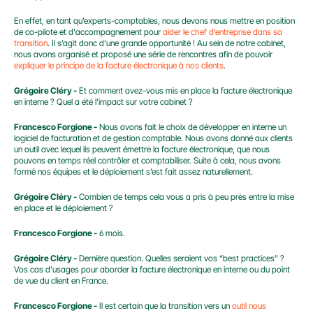
En effet, en tant qu’experts-comptables, nous devons nous mettre en position 
de co-pilote et d'accompagnement pour 
aider le chef d’entreprise dans sa 
transition
. Il s’agit donc d’une grande opportunité ! Au sein de notre cabinet, 
nous avons organisé et proposé une série de rencontres afin de pouvoir 
expliquer le principe de la facture électronique à nos clients
.
Grégoire Cléry -
 Et comment avez-vous mis en place la facture électronique 
en interne ? Quel a été l’impact sur votre cabinet ?
Francesco Forgione -
 Nous avons fait le choix de développer en interne un 
logiciel de facturation et de gestion comptable. Nous avons donné aux clients 
un outil avec lequel ils peuvent émettre la facture électronique, que nous 
pouvons en temps réel contrôler et comptabiliser. Suite à cela, nous avons 
formé nos équipes et le déploiement s’est fait assez naturellement.
Grégoire Cléry -
 Combien de temps cela vous a pris à peu près entre la mise 
en place et le déploiement ?
Francesco Forgione -
 6 mois.
Grégoire Cléry -
 Dernière question. Quelles seraient vos “best practices” ? 
Vos cas d’usages pour aborder la facture électronique en interne ou du point 
de vue du client en France.
Francesco Forgione -
 Il est certain que la transition vers un 
outil nous 