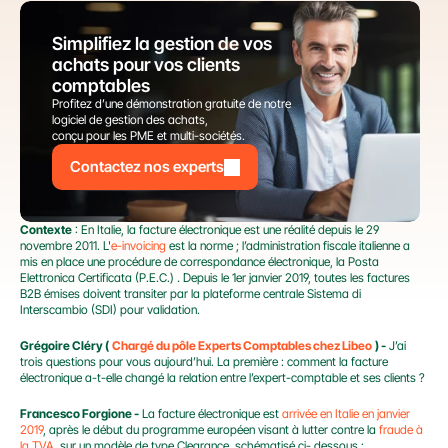
Simplifiez la gestion de vos 
achats pour vos clients 
comptables
Profitez d’une démonstration gratuite de notre 
logiciel de gestion des achats,
conçu pour les PME et multi-sociétés.
Contactez nos experts
Contexte
 : En Italie, la facture électronique est une réalité depuis le 29 
novembre 2011. L'
e-invoicing
 est la norme ; l’administration fiscale italienne a 
mis en place une procédure de correspondance électronique, la Posta 
Elettronica Certificata (P.E.C.) 
.
 Depuis le 1er janvier 2019, toutes les factures 
B2B émises doivent transiter par la plateforme centrale Sistema di 
Interscambio (SDI) pour validation.
Grégoire Cléry (
Chargé du pôle Experts Comptables chez Libeo
) -
 J’ai 
trois questions pour vous aujourd’hui. La première : comment la facture 
électronique a-t-elle changé la relation entre l’expert-comptable et ses clients ?
Francesco Forgione -
 La facture électronique est 
arrivée en Italie en janvier 
2019
, après le début du programme européen visant à lutter contre la 
fraude à 
la TVA
, sur un modèle de type Clearance, schématisé ci- dessous :