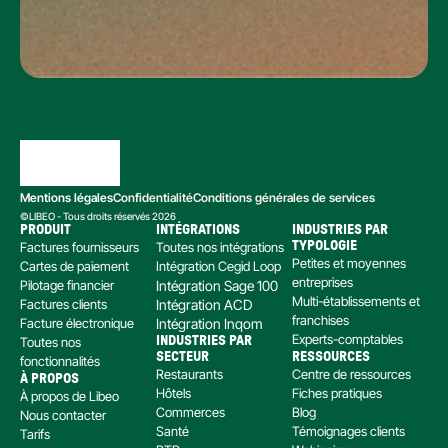
Mentions légales
Confidentialité
Conditions générales de services
©LIBEO - Tous droits réservés 2026
PRODUIT
INTÉGRATIONS
INDUSTRIES PAR 
Factures fournisseurs
Toutes nos intégrations
TYPOLOGIE
Petites et moyennes 
Cartes de paiement
Intégration Cegid Loop
entreprises
Pilotage financier
Intégration Sage 100
Multi-établissements et 
Factures clients
Intégration ACD
franchises
Facture électronique
Intégration Inqom
Experts-comptables
Toutes nos 
INDUSTRIES PAR 
SECTEUR
RESSOURCES
fonctionnalités
Restaurants
Centre de ressources
À PROPOS
Hôtels
Fiches pratiques
À propos de Libeo
Commerces
Blog
Nous contacter
Santé
Témoignages clients
Tarifs