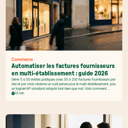
Commerce
Automatiser les factures fournisseurs 
en multi-établissement : guide 2026
Gérer 5 à 50 entités juridiques avec 50 à 200 factures fournisseurs par
site et par mois réclame un outil pensé pour le multi-établissement, pas
un logiciel AP standard adapté tant bien que mal. Voici comment
automatiser sans casser la gouvernance locale, capturer le levier BFR
13 min
et tenir l'échéance de la facture électronique de septembre 2026.