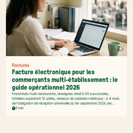
Factures
Facture électronique pour les 
commerçants multi-établissement : le 
guide opérationnel 2026
Franchisés multi-restaurants, enseignes retail à 50 succursales,
hôteliers exploitant 12 unités, réseaux de cabinets médicaux : à 4 mois
de l'obligation de réception universelle du 1er septembre 2026, les
commerçants multi-établissement ont un défi spécifique. Ce guide
9 min
opérationnel répond aux questions concrètes des dirigeants de
réseaux : cadre légal SIREN/SIRET, deux modèles d'organisation
possibles, choix de la plateforme agréée et workflow concret de
bascule.