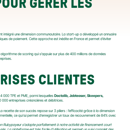
OUR GÉRER LES 
nt intégré une dimension communautaire. La start-up a développé un annuaire 
ques de paiement. Cette approche est inédite en France et permet d’éviter 
algorithme de scoring qui s’appuie sur plus de 400 millions de données 
reprises.
RISES CLIENTES
4 000 TPE et PME, parmi lesquelles 
Doctolib, Jobteaser, Skeepers, 
000 entreprises créancières et débitrices.
recette de son succès repose sur 3 piliers : l’efficacité grâce à la dimension 
rentielle, ce qui lui permet d’enregistrer un taux de recouvrement de 84% avec 
ion Rubypayeur s’adapte parfaitement à notre activité de financement court 
és. La plateforme est très facile d’utilisation et permet un suivi complet des 