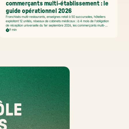
commerçants multi-établissement : le 
guide opérationnel 2026
Franchisés multi-restaurants, enseignes retail à 50 succursales, hôteliers
exploitant 12 unités, réseaux de cabinets médicaux : à 4 mois de l'obligation
de réception universelle du 1er septembre 2026, les commerçants multi-
établissement ont un défi spécifique. Ce guide opérationnel répond aux
9 min
questions concrètes des dirigeants de réseaux : cadre légal SIREN/SIRET,
deux modèles d'organisation possibles, choix de la plateforme agréée et
workflow concret de bascule.
LE 
S