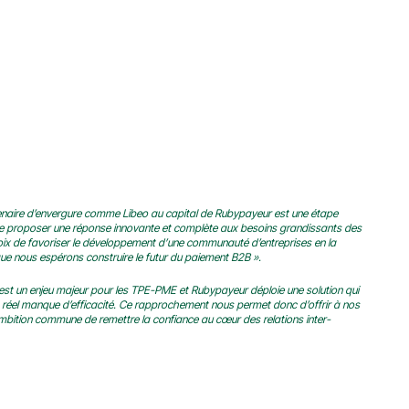
tenaire d’envergure comme Libeo au capital de Rubypayeur est une étape 
e proposer une réponse innovante et complète aux besoins grandissants des 
oix de favoriser le développement d’une communauté d’entreprises en la 
e nous espérons construire le futur du paiement B2B ».
est un enjeu majeur pour les TPE-PME et Rubypayeur déploie une solution qui 
n réel manque d’efficacité. Ce rapprochement nous permet donc d’offrir à nos 
e ambition commune de remettre la confiance au cœur des relations inter-