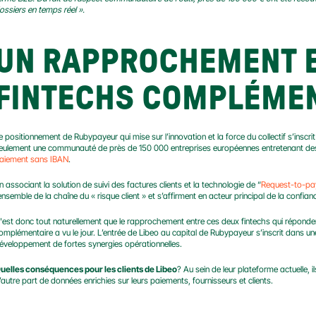
ossiers en temps réel ».
UN RAPPROCHEMENT E
FINTECHS COMPLÉME
e positionnement de Rubypayeur qui mise sur l’innovation et la force du collectif s’inscri
aiement sans IBAN
.
n associant la solution de suivi des factures clients et la technologie de “
Request-to-pa
’ensemble de la chaîne du « risque client » et s’affirment en acteur principal de la confian
'est donc tout naturellement que le rapprochement entre ces deux fintechs qui répondent
omplémentaire a vu le jour. L’entrée de Libeo au capital de Rubypayeur s’inscrit dans une 
éveloppement de fortes synergies opérationnelles.
uelles conséquences pour les clients de Libeo
? Au sein de leur plateforme actuelle, 
’autre part de données enrichies sur leurs paiements, fournisseurs et clients.