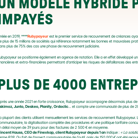
UN MODÈLE HYBRIDE P
IMPAYÉS
réée en 2019, ****
Rubypayeur
 est le premier service de recouvrement de créances aya
e plus de 15 millions de sociétés qui référence notamment les bonnes et mauvaises prati
ans plus de 75% des cas une phase de recouvrement judiciaire.
ubypayeur se positionne également en agence de notation. Elle a en effet développé un 
inancières et extra-financières permettant d’anticiper les risques de défaillances des ent
PLUS DE 4000 ENTREP
près une année 2021 en forte croissance, Rubypayeur accompagne désormais plus de 
skimoz, Junto, Deskeo, Planity, Ordoclic
... et compte une communauté de plus de 20 
a plupart des clients utilisent mensuellement les services de recouvrement Rubypayeur. La 
ommunautaire, la digitalisation complète des procédures et une politique tarifaire concur
n délai moyen de 39 jours pour des factures de 2 500 € en moyenne.
incent Hauss, CEO de Finexkap, client Rubypayeur depuis 1 an
 indique : 
« La solut
erme B2B. Du fait de l’aspect communautaire de l'outil, près de 150 000 € ont été recouvr