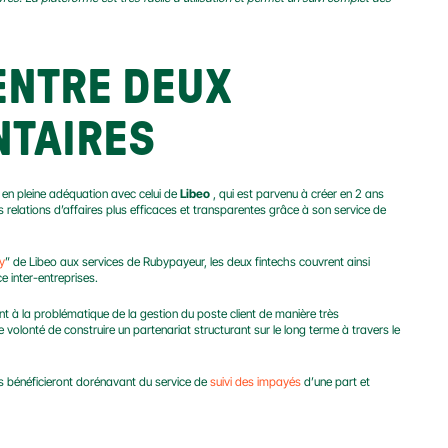
NTRE DEUX 
NTAIRES
t en pleine adéquation avec celui de 
Libeo
 , qui est parvenu à créer en 2 ans 
seulement une communauté de près de 150 000 entreprises européennes entretenant des relations d’affaires plus efficaces et transparentes grâce à son service de 
y
” de Libeo aux services de Rubypayeur, les deux fintechs couvrent ainsi 
ce inter-entreprises.
 à la problématique de la gestion du poste client de manière très 
volonté de construire un partenariat structurant sur le long terme à travers le 
ils bénéficieront dorénavant du service de 
suivi des impayés
 d’une part et 