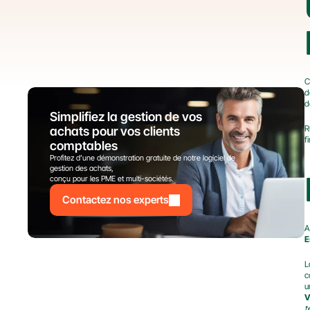
C
d
d
Simplifiez la gestion de vos 
R
achats pour vos clients 
f
comptables
Profitez d’une démonstration gratuite de notre logiciel de 
gestion des achats,
conçu pour les PME et multi-sociétés.
Contactez nos experts
A
E
L
c
u
V
t