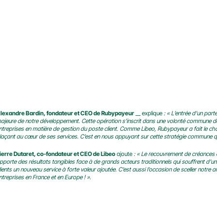
lexandre Bardin, fondateur et CEO de Rubypayeur
 __ explique 
: « L’entrée d’un par
ajeure de notre développement. Cette opération s’inscrit dans une volonté commune d
ntreprises en matière de gestion du poste client. Comme Libeo, Rubypayeur a fait le ch
laçant au cœur de ses services. C’est en nous appuyant sur cette stratégie commune qu
ierre Dutaret, co-fondateur et CEO de Libeo
 ajoute 
: « Le recouvrement de créances 
pporte des résultats tangibles face à de grands acteurs traditionnels qui souffrent d’u
lients un nouveau service à forte valeur ajoutée. C’est aussi l’occasion de sceller notr
ntreprises en France et en Europe ! ».