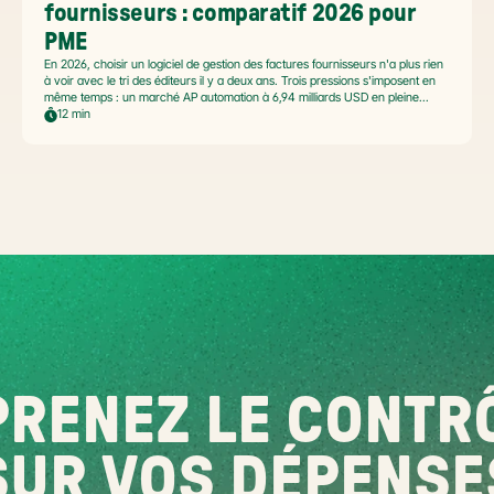
fournisseurs : comparatif 2026 pour 
PME
En 2026, choisir un logiciel de gestion des factures fournisseurs n'a plus rien
à voir avec le tri des éditeurs il y a deux ans. Trois pressions s'imposent en
même temps : un marché AP automation à 6,94 milliards USD en pleine
accélération, une réforme facture électronique 2026 qui impose le passage
12 min
par une Plateforme Agréée DGFiP au 1er septembre 2026, et un ROI
désormais quantifié (60 à 80 % de réduction du coût de traitement, selon
Forrester 2026). Ce comparatif passe en revue 8 outils pertinents pour les
PME françaises et le positionnement de Libeo dans ce paysage en
mouvement.
RENEZ LE CONTRÔ
SUR VOS DÉPENSE