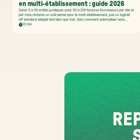
en multi-établissement : guide 2026
Gérer 5 à 50 entités juridiques avec 50 à 200 factures fournisseurs par site et
par mois réclame un outil pensé pour le multi-établissement, pas un logiciel
AP standard adapté tant bien que mal. Voici comment automatiser sans
casser la gouvernance locale, capturer le levier BFR et tenir l'échéance de
13 min
la facture électronique de septembre 2026.
REP