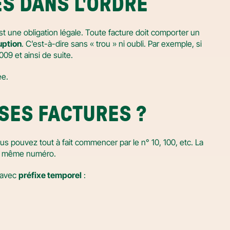
S DANS L'ORDRE
 est une obligation légale. Toute facture doit comporter un 
uption
. C’est-à-dire sans « trou » ni oubli. Par exemple, si 
09 et ainsi de suite.
ée.
SES FACTURES ?
ous pouvez tout à fait commencer par le n° 10, 100, etc. La 
 le même numéro.
avec 
préfixe temporel
 :