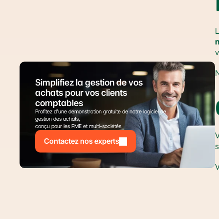
L
v
N
Simplifiez la gestion de vos 
achats pour vos clients 
comptables
Profitez d’une démonstration gratuite de notre logiciel de 
gestion des achats,
conçu pour les PME et multi-sociétés.
V
Contactez nos experts
s
V