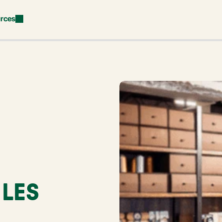
rces
LES 