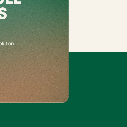
S
lution 