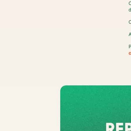
O
d
C
P
c
REP