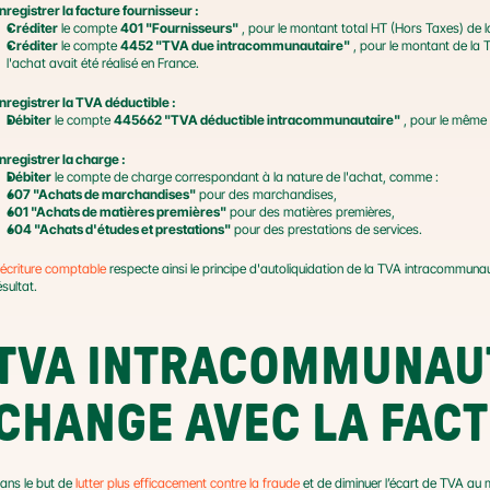
nregistrer la facture fournisseur :
Créditer
 le compte 
401 "Fournisseurs"
 , pour le montant total HT (Hors Taxes) de l
Créditer
 le compte 
4452 "TVA due intracommunautaire"
 , pour le montant de la
l'achat avait été réalisé en France.
nregistrer la TVA déductible :
Débiter
 le compte 
445662 "TVA déductible intracommunautaire"
 , pour le mêm
nregistrer la charge :
Débiter
 le compte de charge correspondant à la nature de l'achat, comme :
607 "Achats de marchandises"
 pour des marchandises,
601 "Achats de matières premières"
 pour des matières premières,
604 "Achats d'études et prestations"
 pour des prestations de services.
écriture comptable
 respecte ainsi le principe d'autoliquidation de la TVA intracommunauta
ésultat.
TVA INTRACOMMUNAUTA
CHANGE AVEC LA FAC
ans le but de 
lutter plus efficacement contre la fraude
 et de diminuer l’écart de TVA au