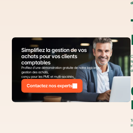
d
Simplifiez la gestion de vos 
achats pour vos clients 
C
s
comptables
s
Profitez d’une démonstration gratuite de notre logiciel de 
d
gestion des achats,
conçu pour les PME et multi-sociétés.
Contactez nos experts
T
i