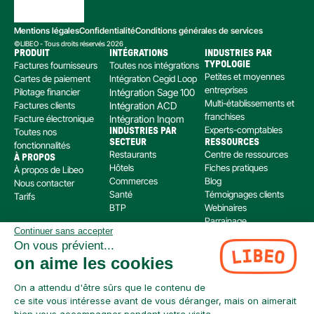
Mentions légales
Confidentialité
Conditions générales de services
©LIBEO - Tous droits réservés 2026
PRODUIT
INTÉGRATIONS
INDUSTRIES PAR 
Factures fournisseurs
Toutes nos intégrations
TYPOLOGIE
Petites et moyennes 
Cartes de paiement
Intégration Cegid Loop
entreprises
Pilotage financier
Intégration Sage 100
Multi-établissements et 
Factures clients
Intégration ACD
franchises
Facture électronique
Intégration Inqom
Experts-comptables
Toutes nos 
INDUSTRIES PAR 
SECTEUR
RESSOURCES
fonctionnalités
Restaurants
Centre de ressources
À PROPOS
Hôtels
Fiches pratiques
À propos de Libeo
Commerces
Blog
Nous contacter
Santé
Témoignages clients
Tarifs
BTP
Webinaires
Parrainage
Continuer sans accepter
Centre d’aide
On vous prévient...
Libeo, société par actions simplifiée immatriculée au RCS de Créteil, dont le siège social 
on aime les cookies
est situé au 112 Avenue de Paris, 94300 Vincennes, est enregistré auprès de l’Organisme 
pour le Registre Unique des Intermédiaires en assurance, banque et finance (ORIAS) sous 
le numéro 220 063 49 en tant que (i) courtier en opérations de banque et en services de 
On a attendu d'être sûrs que le contenu de
paiement (COBSP) et (ii) mandataire non exclusif en opération de Banque et Service de 
ce site vous intéresse avant de vous déranger, mais on aimerait
Paiement (MOBSP) de la société SWAN (SIREN: 853 827 103). Les immatriculations COBSP 