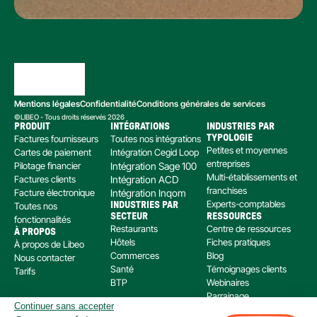
Mentions légales
Confidentialité
Conditions générales de services
©LIBEO - Tous droits réservés 2026
PRODUIT
INTÉGRATIONS
INDUSTRIES PAR 
Factures fournisseurs
Toutes nos intégrations
TYPOLOGIE
Petites et moyennes 
Cartes de paiement
Intégration Cegid Loop
entreprises
Pilotage financier
Intégration Sage 100
Multi-établissements et 
Factures clients
Intégration ACD
franchises
Facture électronique
Intégration Inqom
Experts-comptables
Toutes nos 
INDUSTRIES PAR 
SECTEUR
RESSOURCES
fonctionnalités
Restaurants
Centre de ressources
À PROPOS
Hôtels
Fiches pratiques
À propos de Libeo
Commerces
Blog
Nous contacter
Santé
Témoignages clients
Tarifs
BTP
Webinaires
Parrainage
Continuer sans accepter
Centre d’aide