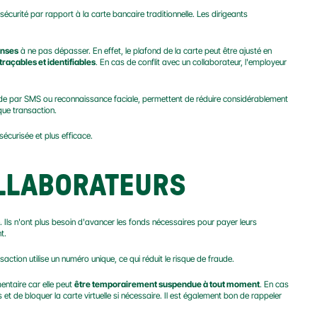
sécurité par rapport à la carte bancaire traditionnelle. Les dirigeants 
enses
 à ne pas dépasser. En effet, le plafond de la carte peut être ajusté en 
traçables et identifiables
. En cas de conflit avec un collaborateur, l'employeur 
code par SMS ou reconnaissance faciale, permettent de réduire considérablement 
ue transaction.
 sécurisée et plus efficace.
OLLABORATEURS
ls n'ont plus besoin d'avancer les fonds nécessaires pour payer leurs 
t.
ction utilise un numéro unique, ce qui réduit le risque de fraude.
entaire car elle peut 
être temporairement suspendue à tout moment
. En cas 
s et de bloquer la carte virtuelle si nécessaire. Il est également bon de rappeler 