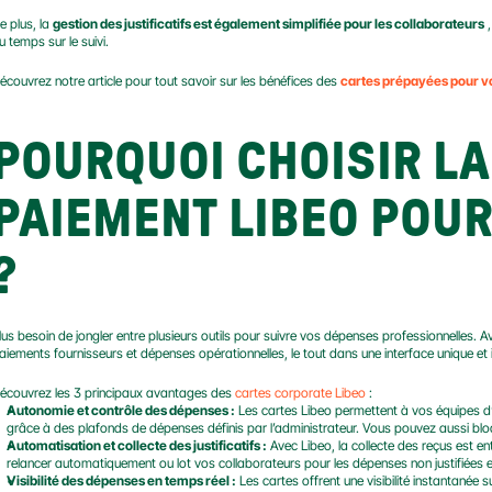
e plus, la 
gestion des justificatifs est également simplifiée pour les collaborateurs
 
u temps sur le suivi.
écouvrez notre article pour tout savoir sur les bénéfices des 
cartes prépayées pour 
POURQUOI CHOISIR LA 
PAIEMENT LIBEO POUR
?
lus besoin de jongler entre plusieurs outils pour suivre vos dépenses professionnelles. Ave
aiements fournisseurs et dépenses opérationnelles, le tout dans une interface unique et in
écouvrez les 3 principaux avantages des 
cartes corporate Libeo
 :
Autonomie et contrôle des dépenses :
 Les cartes Libeo permettent à vos équipes d’
grâce à des plafonds de dépenses définis par l’administrateur. Vous pouvez aussi blo
Automatisation et collecte des justificatifs :
 Avec Libeo, la collecte des reçus est e
relancer automatiquement ou lot vos collaborateurs pour les dépenses non justifiées et 
Visibilité des dépenses en temps réel :
 Les cartes offrent une visibilité instantanée