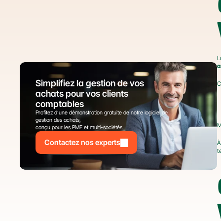
L
a
Simplifiez la gestion de vos 
C
achats pour vos clients 
comptables
Profitez d’une démonstration gratuite de notre logiciel de 
gestion des achats,
M
conçu pour les PME et multi-sociétés.
Contactez nos experts
À
t