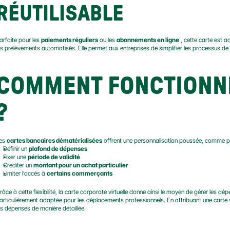
RÉUTILISABLE
arfaite pour les 
paiements réguliers
 ou les 
abonnements en ligne
 , cette carte est
es prélèvements automatisés. Elle permet aux entreprises de simplifier les processus de
COMMENT FONCTIONNE 
?
es 
cartes bancaires dématérialisées
 offrent une personnalisation poussée, comme p
Définir un 
plafond de dépenses
Fixer une 
période de validité
Créditer un 
montant pour un achat particulier
Limiter l’accès à 
certains
commerçants
râce à cette flexibilité, la carte corporate virtuelle donne ainsi le moyen de gérer les dépe
articulièrement adaptée pour les déplacements professionnels. En attribuant une carte vi
es dépenses de manière détaillée.