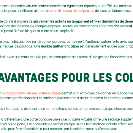
a carte bancaire virtuelle professionnelle est également réputée pour offrir une meilleure 
'entreprise bénéficient alors d'un 
contrôle accru des dépenses
 de leurs collaborateurs.
lle donne le moyen de 
surveiller les achats en temps réel et fixer des limites de dép
onction des besoins de chaque employé. Toutes les transactions sont ainsi 
facilement 
 la possibilité de bloquer la carte en un simple clic.
e plus, l'utilisation de numéros temporaires, combinée à l'authentification forte avec 
es risques de piratage. Une 
double authentification
 est généralement exigée pour chaq
insi, avec une carte virtuelle pro, les entreprises s’assurent d’une gestion financière plus
AVANTAGES POUR LES C
a 
carte bancaire virtuelle professionnelle
 permet aux employés de gagner en autonomie. I
épenses professionnelles et atteindre plusieurs mois avant d'obtenir leur remboursemen
es informations de la carte ne sont d'ailleurs jamais compromises, puisque chaque transa
 la différence d’une carte bancaire physique, la carte virtuelle offre une sécurité supplém
e vol ou de perte, il est possible de vérifier en ligne si des transactions ont été effectuée
u'elle peut être désactivée à tout moment par le collaborateur ou l'employeur.