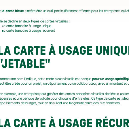
a 
e-carte bleue
 s’avère être un outil particulièrement efficace pour les entreprises qui 
lle se décline en deux types de cartes virtuelles :
La carte bancaire à usage unique
La carte bancaire à usage récurrent
LA CARTE À USAGE UNIQU
"JETABLE"
omme son nom l’indique, cette carte bleue virtuelle est conçue 
pour un usage spécifiq
eut être créée pour un projet, un département ou un collaborateur, avec un montant et un
ar exemple, une entreprise peut générer des cartes bancaires virtuelles dédiées à un ser
épenses et une période de validité pour chacune d'entre elles. Ce type de carte est idéal 
épassements de budget, tout en assurant une traçabilité claire des flux financiers.
LA CARTE À USAGE RÉCUR