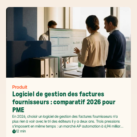
Produit
Logiciel de gestion des factures 
fournisseurs : comparatif 2026 pour 
PME
En 2026, choisir un logiciel de gestion des factures fournisseurs n'a
plus rien à voir avec le tri des éditeurs il y a deux ans. Trois pressions
s'imposent en même temps : un marché AP automation à 6,94 milliards
USD en pleine accélération, une réforme facture électronique 2026 qui
12 min
impose le passage par une Plateforme Agréée DGFiP au 1er septembre