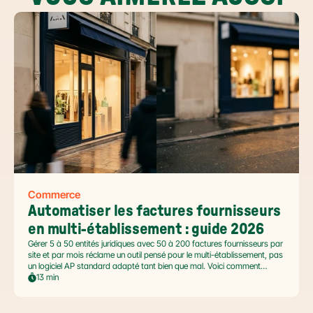
Commerce
Automatiser les factures fournisseurs 
en multi-établissement : guide 2026
Gérer 5 à 50 entités juridiques avec 50 à 200 factures fournisseurs par
site et par mois réclame un outil pensé pour le multi-établissement, pas
un logiciel AP standard adapté tant bien que mal. Voici comment
automatiser sans casser la gouvernance locale, capturer le levier BFR
13 min
et tenir l'échéance de la facture électronique de septembre 2026.