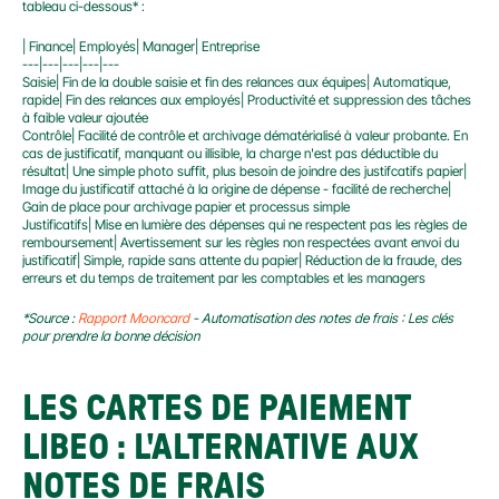
tableau ci-dessous* :
| Finance| Employés| Manager| Entreprise
---|---|---|---|---
Saisie| Fin de la double saisie et fin des relances aux équipes| Automatique, 
rapide| Fin des relances aux employés| Productivité et suppression des tâches 
à faible valeur ajoutée
Contrôle| Facilité de contrôle et archivage dématérialisé à valeur probante. En 
cas de justificatif, manquant ou illisible, la charge n'est pas déductible du 
résultat| Une simple photo suffit, plus besoin de joindre des justifcatifs papier| 
Image du justificatif attaché à la origine de dépense - facilité de recherche| 
Gain de place pour archivage papier et processus simple
Justificatifs| Mise en lumière des dépenses qui ne respectent pas les règles de 
remboursement| Avertissement sur les règles non respectées avant envoi du 
justificatif| Simple, rapide sans attente du papier| Réduction de la fraude, des 
erreurs et du temps de traitement par les comptables et les managers
*Source :
Rapport Mooncard
- Automatisation des notes de frais : Les clés 
pour prendre la bonne décision
LES CARTES DE PAIEMENT 
LIBEO : L'ALTERNATIVE AUX 
NOTES DE FRAIS