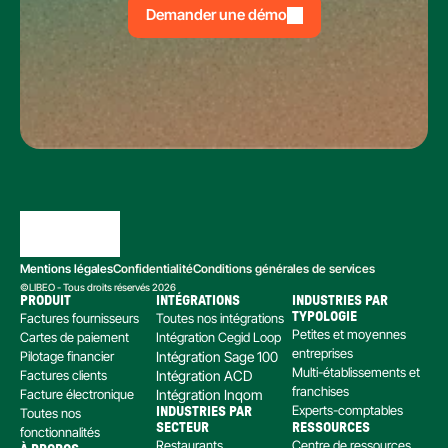
Demander une démo
Mentions légales
Confidentialité
Conditions générales de services
©LIBEO - Tous droits réservés 2026
PRODUIT
INTÉGRATIONS
INDUSTRIES PAR 
Factures fournisseurs
Toutes nos intégrations
TYPOLOGIE
Petites et moyennes 
Cartes de paiement
Intégration Cegid Loop
entreprises
Pilotage financier
Intégration Sage 100
Multi-établissements et 
Factures clients
Intégration ACD
franchises
Facture électronique
Intégration Inqom
Experts-comptables
Toutes nos 
INDUSTRIES PAR 
SECTEUR
RESSOURCES
fonctionnalités
Restaurants
Centre de ressources