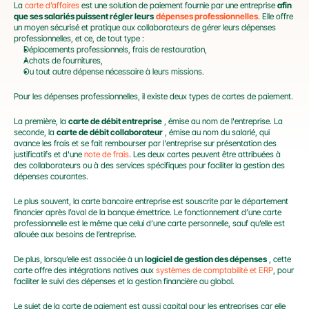
La 
carte d’affaires
 est une solution de paiement fournie par une entreprise 
afin 
que ses salariés puissent régler leurs
dépenses professionnelles
. Elle offre 
un moyen sécurisé et pratique aux collaborateurs de gérer leurs dépenses 
professionnelles, et ce, de tout type :
Déplacements professionnels, frais de restauration,
Achats de fournitures,
Ou tout autre dépense nécessaire à leurs missions.
Pour les dépenses professionnelles, il existe deux types de cartes de paiement.
La première, la 
carte de débit entreprise
 , émise au nom de l'entreprise. La 
seconde, la 
carte de débit collaborateur
 , émise au nom du salarié, qui 
avance les frais et se fait rembourser par l'entreprise sur présentation des 
justificatifs et d'une 
note de frais
. Les deux cartes peuvent être attribuées à 
des collaborateurs ou à des services spécifiques pour faciliter la gestion des 
dépenses courantes.
Le plus souvent, la carte bancaire entreprise est souscrite par le département 
financier après l’aval de la banque émettrice. Le fonctionnement d’une carte 
professionnelle est le même que celui d’une carte personnelle, sauf qu’elle est 
allouée aux besoins de l’entreprise.
De plus, lorsqu’elle est associée à un 
logiciel de gestion des dépenses
 , cette 
carte offre des intégrations natives aux 
systèmes de comptabilité et ERP
, pour 
faciliter le suivi des dépenses et la gestion financière au global.
Le sujet de la carte de paiement est aussi capital pour les entreprises car elle 