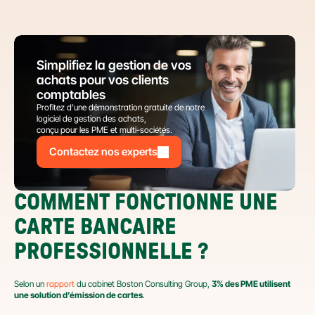
Simplifiez la gestion de vos 
achats pour vos clients 
comptables
Profitez d’une démonstration gratuite de notre 
logiciel de gestion des achats,
conçu pour les PME et multi-sociétés.
Contactez nos experts
COMMENT FONCTIONNE UNE 
CARTE BANCAIRE 
PROFESSIONNELLE ?
Selon un 
rapport
 du cabinet Boston Consulting Group, 
3% des PME utilisent 
une solution d’émission de cartes
.