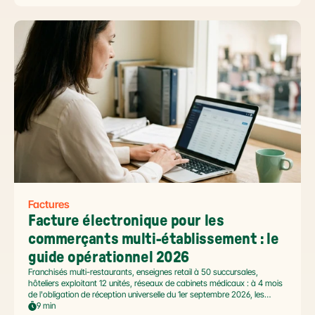
2026, et un ROI désormais quantifié (60 à 80 % de réduction du coût
de traitement, selon Forrester 2026). Ce comparatif passe en revue 8
outils pertinents pour les PME françaises et le positionnement de Libeo
dans ce paysage en mouvement.
Factures
Facture électronique pour les 
commerçants multi-établissement : le 
guide opérationnel 2026
Franchisés multi-restaurants, enseignes retail à 50 succursales,
hôteliers exploitant 12 unités, réseaux de cabinets médicaux : à 4 mois
de l'obligation de réception universelle du 1er septembre 2026, les
commerçants multi-établissement ont un défi spécifique. Ce guide
9 min