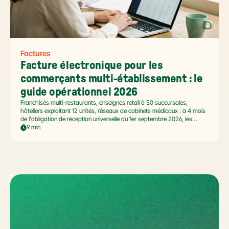
Factures
Facture électronique pour les 
commerçants multi-établissement : le 
guide opérationnel 2026
Franchisés multi-restaurants, enseignes retail à 50 succursales,
hôteliers exploitant 12 unités, réseaux de cabinets médicaux : à 4 mois
de l'obligation de réception universelle du 1er septembre 2026, les
commerçants multi-établissement ont un défi spécifique. Ce guide
9 min
opérationnel répond aux questions concrètes des dirigeants de
réseaux : cadre légal SIREN/SIRET, deux modèles d'organisation
possibles, choix de la plateforme agréée et workflow concret de
bascule.