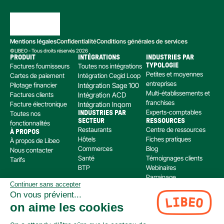
Mentions légales
Confidentialité
Conditions générales de services
©LIBEO - Tous droits réservés 2026
PRODUIT
INTÉGRATIONS
INDUSTRIES PAR 
Factures fournisseurs
Toutes nos intégrations
TYPOLOGIE
Petites et moyennes 
Cartes de paiement
Intégration Cegid Loop
entreprises
Pilotage financier
Intégration Sage 100
Multi-établissements et 
Factures clients
Intégration ACD
franchises
Facture électronique
Intégration Inqom
Experts-comptables
Toutes nos 
INDUSTRIES PAR 
SECTEUR
RESSOURCES
fonctionnalités
Restaurants
Centre de ressources
À PROPOS
Hôtels
Fiches pratiques
À propos de Libeo
Commerces
Blog
Nous contacter
Santé
Témoignages clients
Tarifs
BTP
Webinaires
Parrainage
Continuer sans accepter
Centre d’aide
On vous prévient...
Libeo, société par actions simplifiée immatriculée au RCS de Créteil, dont le siège social 
on aime les cookies
est situé au 112 Avenue de Paris, 94300 Vincennes, est enregistré auprès de l’Organisme 
pour le Registre Unique des Intermédiaires en assurance, banque et finance (ORIAS) sous 
le numéro 220 063 49 en tant que (i) courtier en opérations de banque et en services de 