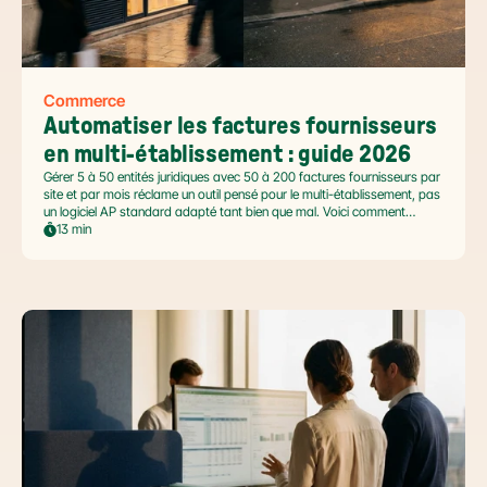
Commerce
Automatiser les factures fournisseurs 
en multi-établissement : guide 2026
Gérer 5 à 50 entités juridiques avec 50 à 200 factures fournisseurs par
site et par mois réclame un outil pensé pour le multi-établissement, pas
un logiciel AP standard adapté tant bien que mal. Voici comment
automatiser sans casser la gouvernance locale, capturer le levier BFR
13 min
et tenir l'échéance de la facture électronique de septembre 2026.