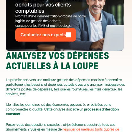
achats pour vos clients 
comptables
Profitez d’une démonstration gratuite de notre 
logiciel de gestion des achats,
conçu pour les PME et multi-sociétés.
Contactez nos experts
ANALYSEZ VOS DÉPENSES 
ACTUELLES À LA LOUPE
Le premier pas vers une meilleure gestion des dépenses consiste à connaître 
parfaitement les besoins et dépenses actuels avec une analyse minutieuse des 
différents postes de dépenses, tels que les fournitures, les frais généraux, les 
services, etc.
Identifiez les domaines où des économies peuvent être réalisées sans 
compromettre la qualité. Cette analyse doit être un 
processus d’itération 
constant
.
Posez-vous des questions cruciales : ai-je réellement besoin de tous ces 
abonnements ? Suis-je en mesure de 
négocier de meilleurs tarifs auprès de 