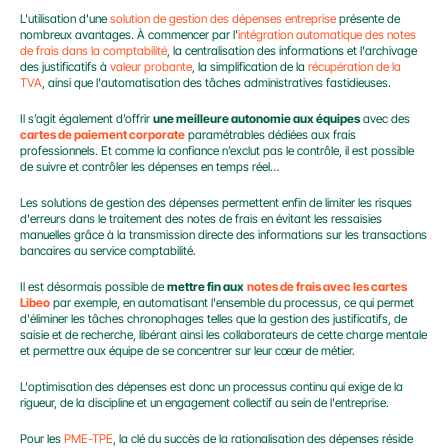
L'utilisation d'une 
solution de gestion des dépenses entreprise
 présente de 
nombreux avantages. À commencer par l'
intégration automatique des notes 
de frais dans la comptabilité
, la centralisation des informations et l'archivage 
des justificatifs à 
valeur probante
, la simplification de la 
récupération de la 
TVA
, ainsi que l'automatisation des tâches administratives fastidieuses.
Il s’agit également d’offrir 
une meilleure autonomie aux équipes
 avec des 
cartes de paiement corporate
 paramétrables dédiées aux frais 
professionnels. Et comme la confiance n’exclut pas le contrôle, il est possible 
de suivre et contrôler les dépenses en temps réel…
Les solutions de gestion des dépenses permettent enfin de limiter les risques 
d'erreurs dans le traitement des notes de frais en évitant les ressaisies 
manuelles grâce à la transmission directe des informations sur les transactions 
bancaires au service comptabilité.
Il est désormais possible de 
mettre fin aux
notes de frais avec les cartes 
Libeo
 par exemple, en automatisant l'ensemble du processus, ce qui permet 
d'éliminer les tâches chronophages telles que la gestion des justificatifs, de 
saisie et de recherche, libérant ainsi les collaborateurs de cette charge mentale 
et permettre aux équipe de se concentrer sur leur cœur de métier.
L'optimisation des dépenses est donc un processus continu qui exige de la 
rigueur, de la discipline et un engagement collectif au sein de l'entreprise.
Pour les 
PME-TPE
, la clé du succès de la rationalisation des dépenses réside 