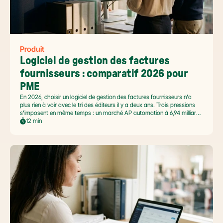
Produit
Logiciel de gestion des factures 
fournisseurs : comparatif 2026 pour 
PME
En 2026, choisir un logiciel de gestion des factures fournisseurs n'a
plus rien à voir avec le tri des éditeurs il y a deux ans. Trois pressions
s'imposent en même temps : un marché AP automation à 6,94 milliards
USD en pleine accélération, une réforme facture électronique 2026 qui
12 min
impose le passage par une Plateforme Agréée DGFiP au 1er septembre
2026, et un ROI désormais quantifié (60 à 80 % de réduction du coût
de traitement, selon Forrester 2026). Ce comparatif passe en revue 8
outils pertinents pour les PME françaises et le positionnement de Libeo
dans ce paysage en mouvement.