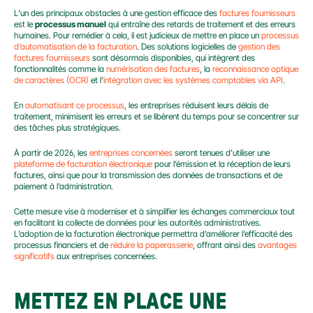
L’un des principaux obstacles à une gestion efficace des 
factures fournisseurs
est le 
processus manuel
 qui entraîne des retards de traitement et des erreurs 
humaines. Pour remédier à cela, il est judicieux de mettre en place un 
processus 
d’automatisation de la facturation
. Des solutions logicielles de 
gestion des 
factures fournisseurs
 sont désormais disponibles, qui intègrent des 
fonctionnalités comme la 
numérisation des factures
, la 
reconnaissance optique 
de caractères (OCR)
 et l’
intégration avec les systèmes comptables via API
.
En 
automatisant ce processus
, les entreprises réduisent leurs délais de 
traitement, minimisent les erreurs et se libèrent du temps pour se concentrer sur 
des tâches plus stratégiques.
À partir de 2026, les 
entreprises concernées
 seront tenues d’utiliser une 
plateforme de facturation électronique
 pour l’émission et la réception de leurs 
factures, ainsi que pour la transmission des données de transactions et de 
paiement à l’administration.
Cette mesure vise à moderniser et à simplifier les échanges commerciaux tout 
en facilitant la collecte de données pour les autorités administratives. 
L’adoption de la facturation électronique permettra d’améliorer l’efficacité des 
processus financiers et de 
réduire la paperasserie
, offrant ainsi des 
avantages 
significatifs
 aux entreprises concernées.
METTEZ EN PLACE UNE 