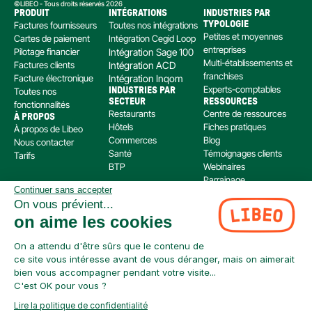
©LIBEO - Tous droits réservés 2026
PRODUIT
INTÉGRATIONS
INDUSTRIES PAR 
Factures fournisseurs
Toutes nos intégrations
TYPOLOGIE
Petites et moyennes 
Cartes de paiement
Intégration Cegid Loop
entreprises
Pilotage financier
Intégration Sage 100
Multi-établissements et 
Factures clients
Intégration ACD
franchises
Facture électronique
Intégration Inqom
Experts-comptables
Toutes nos 
INDUSTRIES PAR 
SECTEUR
RESSOURCES
fonctionnalités
Restaurants
Centre de ressources
À PROPOS
Hôtels
Fiches pratiques
À propos de Libeo
Commerces
Blog
Nous contacter
Santé
Témoignages clients
Tarifs
BTP
Webinaires
Parrainage
Continuer sans accepter
Centre d’aide
On vous prévient...
Libeo, société par actions simplifiée immatriculée au RCS de Créteil, dont le siège social 
on aime les cookies
est situé au 112 Avenue de Paris, 94300 Vincennes, est enregistré auprès de l’Organisme 
pour le Registre Unique des Intermédiaires en assurance, banque et finance (ORIAS) sous 
le numéro 220 063 49 en tant que (i) courtier en opérations de banque et en services de 
On a attendu d'être sûrs que le contenu de
paiement (COBSP) et (ii) mandataire non exclusif en opération de Banque et Service de 
ce site vous intéresse avant de vous déranger, mais on aimerait
Paiement (MOBSP) de la société SWAN (SIREN: 853 827 103). Les immatriculations COBSP 
bien vous accompagner pendant votre visite...
et MOBSP peuvent être vérifiées à tout moment sur le répertoire ORIAS accessible à 
C'est OK pour vous ?
l’adresse suivante : 
https://www.orias.fr/
Lire la politique de confidentialité