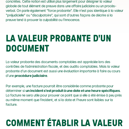
concrètes. Cette notion est utilisé plus largement pour désigner la valeur 
globale de tout élément de preuve dans une affaire judiciaire ou un procès-
verbal. On parle également "force probante". Elle n'est pas identique à la valeur 
"préjudicielle" ou "disculpatoire", qui sont d'autres façons de décrire si la 
preuve tend à prouver la culpabilité ou l'innocence.
LA VALEUR PROBANTE D'UN 
DOCUMENT
La valeur probante des documents comptables est appréciée lors des 
contrôles de l’administration fiscale, et des audits comptables. Mais la valeur 
probante d’un document est aussi une évaluation importante à faire au cours 
d’une 
procédure judiciaire
.
Par exemple, une facture pourrait être considérée comme probante pour 
déterminer si 
un incident s’est produit à une date et une heure spécifiques
. 
La facture ne sera utile pour prouver ce point que si elle a été émise à peu près 
au même moment que l’incident, et si la date et l’heure sont lisibles sur la 
facture.
COMMENT ÉTABLIR LA VALEUR 