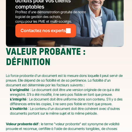
achats pour vos clients 
comptables
Profitez d’une démonstration gratuite de notre 
logiciel de gestion des achats,
conçu pour les PME et multi-sociétés.
Contactez nos experts
VALEUR PROBANTE : 
DÉFINITION
La force probante d'un document est la mesure dans laquelle il peut servir de 
preuve. Elle dépend de sa fiabilité et de sa pertinence. La fiabilité d'un 
document est déterminée par les facteurs suivants :
L'originalité
 : Le document doit être une version originale de ce qui a été 
enregistré. S'il a été modifié, il ne sera pas fiable en tant que preuve.
L'intégrité
 : Le document doit être uniforme dans son contenu. S'il y a des 
différences entre les copies, il ne sera pas fiable en tant que preuve.
L'inaltérité
 : Le contenu d'un document doit être cohérent avec d'autres 
documents portant sur le même sujet et la même période.
Valeur probante déf
 : le terme "valeur probante" est synonyme de validité 
prouvée et reconnue, certifiée à l'aide de documents tangibles, de choses 