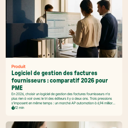
Produit
Logiciel de gestion des factures 
fournisseurs : comparatif 2026 pour 
PME
En 2026, choisir un logiciel de gestion des factures fournisseurs n'a
plus rien à voir avec le tri des éditeurs il y a deux ans. Trois pressions
s'imposent en même temps : un marché AP automation à 6,94 milliards
USD en pleine accélération, une réforme facture électronique 2026 qui
12 min
impose le passage par une Plateforme Agréée DGFiP au 1er septembre
2026, et un ROI désormais quantifié (60 à 80 % de réduction du coût
de traitement, selon Forrester 2026). Ce comparatif passe en revue 8
outils pertinents pour les PME françaises et le positionnement de Libeo