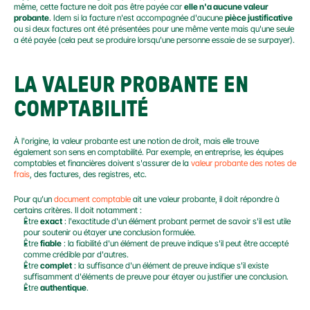
même, cette facture ne doit pas être payée car 
elle n'a aucune valeur 
probante
. Idem si la facture n'est accompagnée d'aucune 
pièce justificative
ou si deux factures ont été présentées pour une même vente mais qu'une seule 
a été payée (cela peut se produire lorsqu'une personne essaie de se surpayer).
LA VALEUR PROBANTE EN 
COMPTABILITÉ
À l'origine, la valeur probante est une notion de droit, mais elle trouve 
également son sens en comptabilité. Par exemple, en entreprise, les équipes 
comptables et financières doivent s'assurer de la 
valeur probante des notes de 
frais
, des factures, des registres, etc.
Pour qu’un 
document comptable
 ait une valeur probante, il doit répondre à 
certains critères. Il doit notamment :
Être 
exact
 : l'exactitude d'un élément probant permet de savoir s'il est utile 
pour soutenir ou étayer une conclusion formulée.
Être 
fiable
 : la fiabilité d'un élément de preuve indique s'il peut être accepté 
comme crédible par d'autres.
Être 
complet
 : la suffisance d'un élément de preuve indique s'il existe 
suffisamment d'éléments de preuve pour étayer ou justifier une conclusion.
Être 
authentique
.