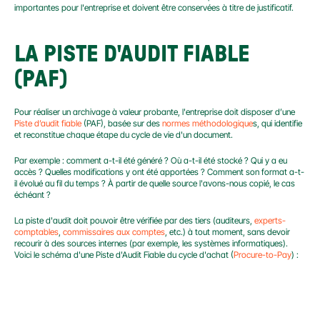
importantes pour l'entreprise et doivent être conservées à titre de justificatif.
LA PISTE D'AUDIT FIABLE 
(PAF)
Pour réaliser un archivage à valeur probante, l'entreprise doit disposer d’une 
Piste d’audit fiable
 (PAF), basée sur des 
normes méthodologique
s, qui identifie 
et reconstitue chaque étape du cycle de vie d'un document.
Par exemple : comment a-t-il été généré ? Où a-t-il été stocké ? Qui y a eu 
accès ? Quelles modifications y ont été apportées ? Comment son format a-t-
il évolué au fil du temps ? À partir de quelle source l'avons-nous copié, le cas 
échéant ?
La piste d'audit doit pouvoir être vérifiée par des tiers (auditeurs, 
experts-
comptables
, 
commissaires aux comptes
, etc.) à tout moment, sans devoir 
recourir à des sources internes (par exemple, les systèmes informatiques). 
Voici le schéma d'une Piste d'Audit Fiable du cycle d'achat (
Procure-to-Pay
) :