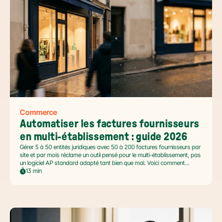
Commerce
Automatiser les factures fournisseurs 
en multi-établissement : guide 2026
Gérer 5 à 50 entités juridiques avec 50 à 200 factures fournisseurs par
site et par mois réclame un outil pensé pour le multi-établissement, pas
un logiciel AP standard adapté tant bien que mal. Voici comment
automatiser sans casser la gouvernance locale, capturer le levier BFR
13 min
et tenir l'échéance de la facture électronique de septembre 2026.