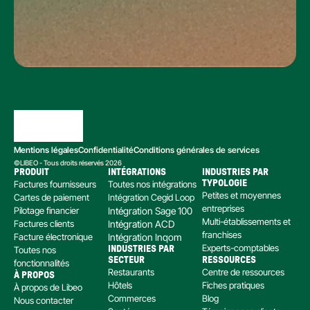
Mentions légales
Confidentialité
Conditions générales de services
©LIBEO - Tous droits réservés 2026
PRODUIT
INTÉGRATIONS
INDUSTRIES PAR 
Factures fournisseurs
Toutes nos intégrations
TYPOLOGIE
Petites et moyennes 
Cartes de paiement
Intégration Cegid Loop
entreprises
Pilotage financier
Intégration Sage 100
Multi-établissements et 
Factures clients
Intégration ACD
franchises
Facture électronique
Intégration Inqom
Experts-comptables
Toutes nos 
INDUSTRIES PAR 
SECTEUR
RESSOURCES
fonctionnalités
Restaurants
Centre de ressources
À PROPOS
Hôtels
Fiches pratiques
À propos de Libeo
Commerces
Blog
Nous contacter