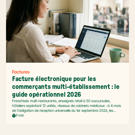
dans ce paysage en mouvement.
Factures
Facture électronique pour les 
commerçants multi-établissement : le 
guide opérationnel 2026
Franchisés multi-restaurants, enseignes retail à 50 succursales,
hôteliers exploitant 12 unités, réseaux de cabinets médicaux : à 4 mois
de l'obligation de réception universelle du 1er septembre 2026, les
commerçants multi-établissement ont un défi spécifique. Ce guide
9 min
opérationnel répond aux questions concrètes des dirigeants de
réseaux : cadre légal SIREN/SIRET, deux modèles d'organisation
possibles, choix de la plateforme agréée et workflow concret de
bascule.