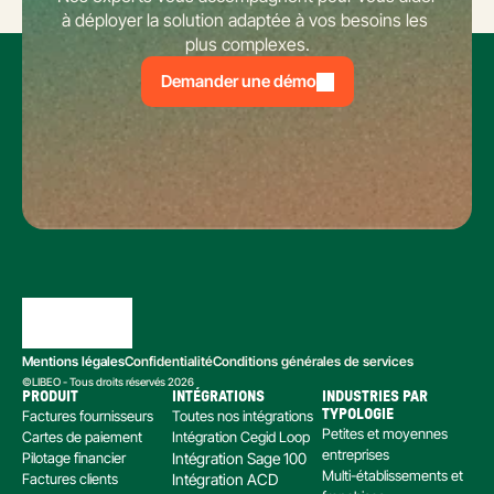
à déployer la solution adaptée à vos besoins les 
plus complexes.
Demander une démo
Mentions légales
Confidentialité
Conditions générales de services
©LIBEO - Tous droits réservés 2026
PRODUIT
INTÉGRATIONS
INDUSTRIES PAR 
Factures fournisseurs
Toutes nos intégrations
TYPOLOGIE
Petites et moyennes 
Cartes de paiement
Intégration Cegid Loop
entreprises
Pilotage financier
Intégration Sage 100
Multi-établissements et 
Factures clients
Intégration ACD