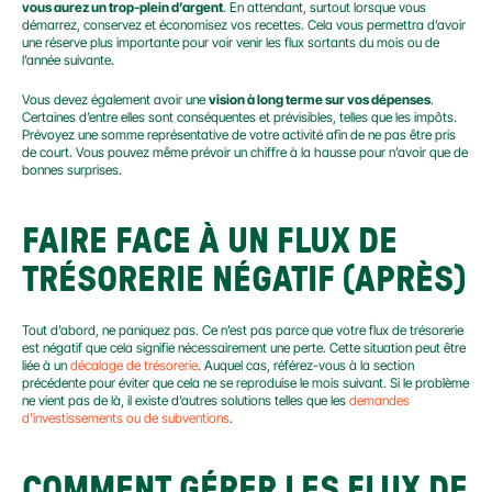
vous aurez un trop-plein d’argent
. En attendant, surtout lorsque vous 
démarrez, conservez et économisez vos recettes. Cela vous permettra d’avoir 
une réserve plus importante pour voir venir les flux sortants du mois ou de 
l’année suivante.
Vous devez également avoir une 
vision à long terme sur vos dépenses
. 
Certaines d’entre elles sont conséquentes et prévisibles, telles que les impôts. 
Prévoyez une somme représentative de votre activité afin de ne pas être pris 
de court. Vous pouvez même prévoir un chiffre à la hausse pour n’avoir que de 
bonnes surprises.
FAIRE FACE À UN FLUX DE 
TRÉSORERIE NÉGATIF (APRÈS)
Tout d’abord, ne paniquez pas. Ce n’est pas parce que votre flux de trésorerie 
est négatif que cela signifie nécessairement une perte. Cette situation peut être 
liée à un 
décalage de trésorerie
. Auquel cas, référez-vous à la section 
précédente pour éviter que cela ne se reproduise le mois suivant. Si le problème 
ne vient pas de là, il existe d’autres solutions telles que les 
demandes 
d’investissements ou de subventions
.
COMMENT GÉRER LES FLUX DE 