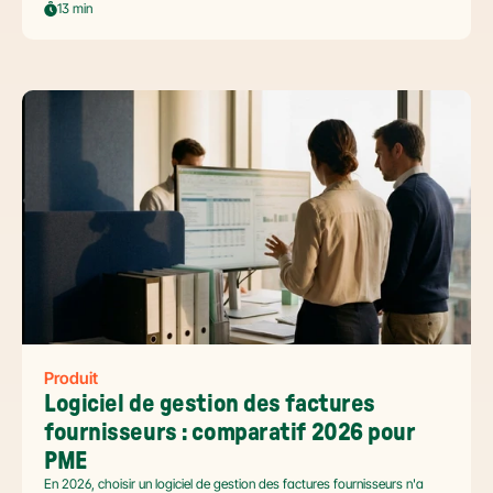
automatiser sans casser la gouvernance locale, capturer le levier BFR
13 min
et tenir l'échéance de la facture électronique de septembre 2026.
Produit
Logiciel de gestion des factures 
fournisseurs : comparatif 2026 pour 
PME
En 2026, choisir un logiciel de gestion des factures fournisseurs n'a