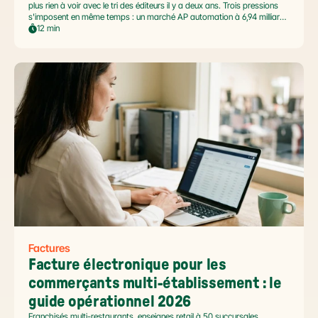
plus rien à voir avec le tri des éditeurs il y a deux ans. Trois pressions
s'imposent en même temps : un marché AP automation à 6,94 milliards
USD en pleine accélération, une réforme facture électronique 2026 qui
12 min
impose le passage par une Plateforme Agréée DGFiP au 1er septembre
2026, et un ROI désormais quantifié (60 à 80 % de réduction du coût
de traitement, selon Forrester 2026). Ce comparatif passe en revue 8
outils pertinents pour les PME françaises et le positionnement de Libeo
dans ce paysage en mouvement.
Factures
Facture électronique pour les 
commerçants multi-établissement : le 
guide opérationnel 2026
Franchisés multi-restaurants, enseignes retail à 50 succursales,