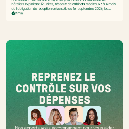
hôteliers exploitant 12 unités, réseaux de cabinets médicaux : à 4 mois
de l'obligation de réception universelle du 1er septembre 2026, les
commerçants multi-établissement ont un défi spécifique. Ce guide
9 min
opérationnel répond aux questions concrètes des dirigeants de
réseaux : cadre légal SIREN/SIRET, deux modèles d'organisation
possibles, choix de la plateforme agréée et workflow concret de
bascule.
REPRENEZ LE 
CONTRÔLE SUR VOS 
DÉPENSES
Nos experts vous accompagnent pour vous aider 