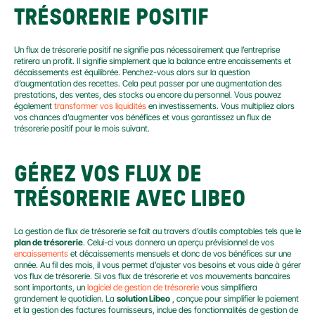
TRÉSORERIE POSITIF
Un flux de trésorerie positif ne signifie pas nécessairement que l’entreprise 
retirera un profit. Il signifie simplement que la balance entre encaissements et 
décaissements est équilibrée. Penchez-vous alors sur la question 
d’augmentation des recettes. Cela peut passer par une augmentation des 
prestations, des ventes, des stocks ou encore du personnel. Vous pouvez 
également 
transformer vos liquidités
 en investissements. Vous multipliez alors 
vos chances d’augmenter vos bénéfices et vous garantissez un flux de 
trésorerie positif pour le mois suivant.
GÉREZ VOS FLUX DE 
TRÉSORERIE AVEC LIBEO
La gestion de flux de trésorerie se fait au travers d’outils comptables tels que le 
plan de trésorerie
. Celui-ci vous donnera un aperçu prévisionnel de vos 
encaissements
 et décaissements mensuels et donc de vos bénéfices sur une 
année. Au fil des mois, il vous permet d’ajuster vos besoins et vous aide à gérer 
vos flux de trésorerie. Si vos flux de trésorerie et vos mouvements bancaires 
sont importants, un 
logiciel de gestion de trésorerie
 vous simplifiera 
grandement le quotidien. La 
solution Libeo
 , conçue pour simplifier le paiement 
et la gestion des factures fournisseurs, inclue des fonctionnalités de gestion de 