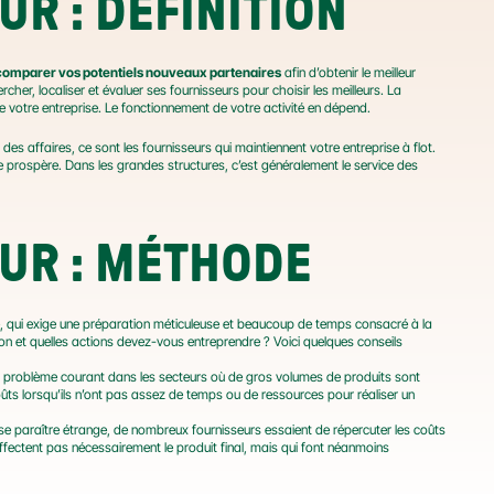
R : DÉFINITION
t comparer vos potentiels nouveaux partenaires
 afin d’obtenir le meilleur 
cher, localiser et évaluer ses fournisseurs pour choisir les meilleurs. La 
 votre entreprise. Le fonctionnement de votre activité en dépend.
s affaires, ce sont les fournisseurs qui maintiennent votre entreprise à flot. 
se prospère. Dans les grandes structures, c’est généralement le service des 
UR : MÉTHODE
 qui exige une préparation méticuleuse et beaucoup de temps consacré à la 
n et quelles actions devez-vous entreprendre ? Voici quelques conseils 
n problème courant dans les secteurs où de gros volumes de produits sont 
ûts lorsqu’ils n’ont pas assez de temps ou de ressources pour réaliser un 
se paraître étrange, de nombreux fournisseurs essaient de répercuter les coûts 
ectent pas nécessairement le produit final, mais qui font néanmoins 