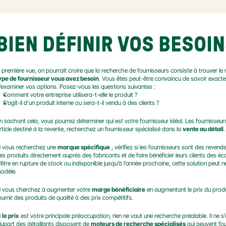
BIEN DÉFINIR VOS BESOI
 première vue, on pourrait croire que la recherche de fournisseurs consiste à trouver le me
ype de fournisseur vous avez besoin
. Vous êtes peut-être convaincu de savoir exacte
’examiner vos options. Posez-vous les questions suivantes :
Comment votre entreprise utilisera-t-elle le produit ?
S’agit-il d’un produit interne ou sera-t-il vendu à des clients ?
n sachant cela, vous pourrez déterminer qui est votre fournisseur idéal. Les fournisseur
rticle destiné à la revente, recherchez un fournisseur spécialisé dans la 
vente au détail
.
i vous recherchez une 
marque spécifique
 , vérifiez si les fournisseurs sont des rev
es produits directement auprès des fabricants et de faire bénéficier leurs clients des écon
’être en rupture de stock ou indisponible jusqu’à l’année prochaine, cette solution peut 
odèle.
i vous cherchez à augmenter votre 
marge bénéficiaire
 en augmentant le prix du produ
ournir des produits de qualité à des prix compétitifs.
 
le prix
 est votre principale préoccupation, rien ne vaut une recherche préalable. Il ne s
lupart des détaillants disposent de 
moteurs de recherche spécialisés
 qui peuvent fo