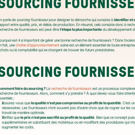
SOURCING FOURNISSEU
n parle de 
sourcing fournisseur
 pour désigner la démarche qui consiste à 
identifier e
apport entre qualité, prix, et délais de production. En résumé, cela consiste donc à recher
echerche de fournisseurs est peut-être 
l’étape la plus importante
 du développement de
ourquoi est-il si important de gérer une bonne recherche de fournisseurs ? Dans l’océan de
n fait, une 
chaîne d’approvisionnement
 saine est un élément essentiel de toute entrepri
chats ou la comptabilité qui se chargent de trouver les futurs prestataires.
SOURCING FOURNISSE
omment faire du sourcing ?
 La 
recherche de fournisseurs
 est un processus complexe,
echerche de fournisseurs. Alors, comment s’y prendre ? À quoi devez-vous faire attentio
ssentiels :
Assurez-vous que 
la qualité n’est pas compromise au profit de la quantité
. C’est u
nécessaires. Les fournisseurs n’ont souvent pas d’autre choix que de rogner sur les co
travail de manière optimale.
Vérifiez que 
le prix n’est pas sacrifié au profit de la qualité
. Bien que ce concept puis
supplémentaires en substituant des matériaux ou en modifiant des procédures qui n’aff
augmenter les coûts.