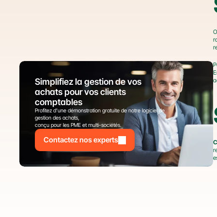
O
r
r
P
E
Simplifiez la gestion de vos 
a
achats pour vos clients 
comptables
Profitez d’une démonstration gratuite de notre logiciel de 
gestion des achats,
conçu pour les PME et multi-sociétés.
Contactez nos experts
C
r
e