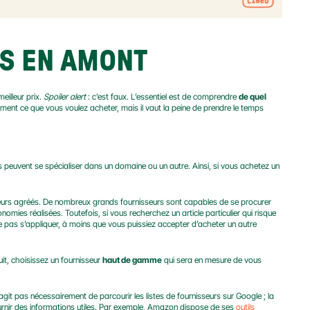
NS EN AMONT
illeur prix. 
Spoiler alert
 : c’est faux. L’essentiel est de comprendre 
de quel 
ment ce que vous voulez acheter, mais il vaut la peine de prendre le temps 
s peuvent se spécialiser dans un domaine ou un autre. Ainsi, si vous achetez un 
endeurs agréés. De nombreux grands fournisseurs sont capables de se procurer 
omies réalisées. Toutefois, si vous recherchez un article particulier qui risque 
ne pas s’appliquer, à moins que vous puissiez accepter d’acheter un autre 
it, choisissez un fournisseur 
haut de gamme
 qui sera en mesure de vous 
’agit pas nécessairement de parcourir les listes de fournisseurs sur Google ; la 
urnir des informations utiles. Par exemple, Amazon dispose de ses 
outils 