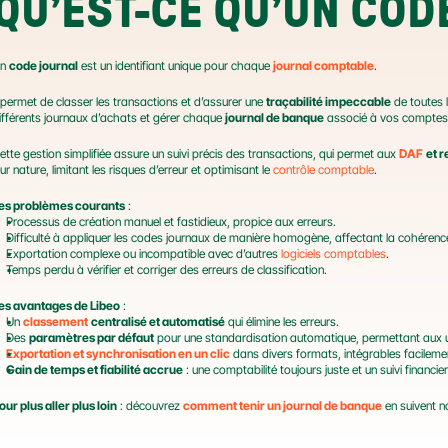
QU’EST-CE QU’UN COD
n 
code journal
 est un identifiant unique pour chaque 
journal comptable
.
l permet de classer les transactions et d’assurer une 
traçabilité impeccable
 de toutes 
ifférents journaux d’achats et gérer chaque 
journal de banque
 associé à vos comptes
ette gestion simplifiée assure un suivi précis des transactions, qui permet aux 
DAF
et 
eur nature, limitant les risques d’erreur et optimisant le 
contrôle comptable
.
es problèmes courants
 :
Processus de création manuel et fastidieux, propice aux erreurs.
Difficulté à appliquer les codes journaux de manière homogène, affectant la cohérenc
Exportation complexe ou incompatible avec d’autres 
logiciels comptables
.
Temps perdu à vérifier et corriger des erreurs de classification.
es avantages de Libeo
 :
Un 
classement
centralisé et automatisé
 qui élimine les erreurs.
Des 
paramètres par défaut
 pour une standardisation automatique, permettant aux uti
Exportation et synchronisation en un clic
 dans divers formats, intégrables facilemen
Gain de temps et fiabilité accrue
 : une comptabilité toujours juste et un suivi financie
our plus aller plus loin
 : découvrez 
comment tenir un journal de banque
 en suivent 