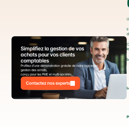
U
I
d
C
Simplifiez la gestion de vos 
l
achats pour vos clients 
L
comptables
Profitez d’une démonstration gratuite de notre logiciel de 
gestion des achats,
conçu pour les PME et multi-sociétés.
Contactez nos experts
L
P