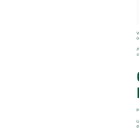
V
c
P
c
P
L
d