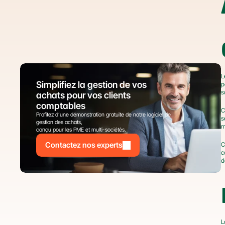
L
Simplifiez la gestion de vos 
p
s
achats pour vos clients 
comptables
C
Profitez d’une démonstration gratuite de notre logiciel de 
s
gestion des achats,
m
conçu pour les PME et multi-sociétés.
Contactez nos experts
C
c
d
L