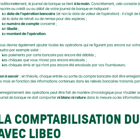
raditionnellement, le journal de banque se tient 
à la main
. Concrètement, cela consiste à
’inscrire au crédit ou au débit de votre journal de banque en indiquant :
La 
date de l’opération bancaire
 (et non la date de valeur de l’opération) : il s’agit 
de la date de retrait ou de remise pour des espèces ;
Le 
numéro de compte
 concerné ;
Un 
libellé
 ;
Le 
montant de l’opération
.
ous devrez également ajouter toutes les opérations qui ne figurent pas encore sur votre 
audra par exemple saisir :
Les paiements par carte bancaire pas encore été débités ;
Les chèques que vous n’avez pas encore encaissés ;
Les chèques émis et qui n’ont pas encore été encaissés par vos fournisseurs.
on à savoir
 : en théorie, chaque entrée ou sortie du compte bancaire doit être enregist
es mois en fonction des informations contenues dans les relevés bancaires transmis par
’enregistrement des opérations peut être fait de manière chronologique pour n’oublier auc
ournal de banque ne doit comporter 
ni blanc ni rature
 dans la mesure où les information
LA COMPTABILISATION DU
AVEC LIBEO