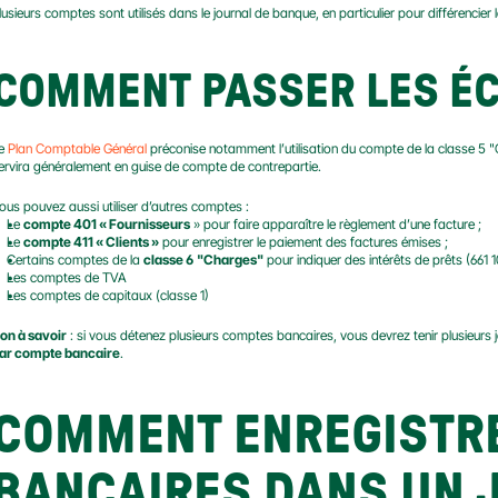
lusieurs comptes sont utilisés dans le journal de banque, en particulier pour différenci
COMMENT PASSER LES ÉC
e 
Plan Comptable Général
 préconise notamment l’utilisation du compte de la classe 5 "C
ervira généralement en guise de compte de contrepartie.
ous pouvez aussi utiliser d’autres comptes :
Le 
compte 401 « Fournisseurs
 » pour faire apparaître le règlement d’une facture ;
Le 
compte 411 « Clients »
 pour enregistrer le paiement des factures émises ;
Certains comptes de la 
classe 6
"Charges"
 pour indiquer des intérêts de prêts (661
Les comptes de TVA
Les comptes de capitaux (classe 1)
on à savoir
 : si vous détenez plusieurs comptes bancaires, vous devrez tenir plusieurs j
ar compte bancaire
.
COMMENT ENREGISTRE
BANCAIRES DANS UN J