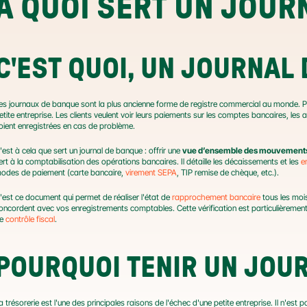
À QUOI SERT UN JOUR
C'EST QUOI, UN JOURNAL
es journaux de banque sont la plus ancienne forme de registre commercial au monde. P
etite entreprise. Les clients veulent voir leurs paiements sur les comptes bancaires, les
oient enregistrées en cas de problème.
'est à cela que sert un journal de banque : offrir une 
vue d’ensemble des mouvements
ert à la comptabilisation des opérations bancaires. Il détaille les décaissements et les 
e
odes de paiement (carte bancaire, 
virement SEPA
, TIP remise de chèque, etc.).
'est ce document qui permet de réaliser l'état de 
rapprochement bancaire
 tous les moi
oncordent avec vos enregistrements comptables. Cette vérification est particulièrement 
e 
contrôle fiscal
.
POURQUOI TENIR UN JOU
a trésorerie est l'une des principales raisons de l'échec d'une petite entreprise. Il n'est p