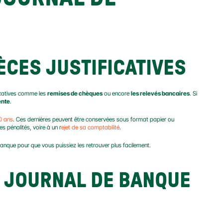
ÈCES JUSTIFICATIVES
icatives comme les 
remises de chèques
 ou encore 
les relevés bancaires
. Si 
ente
.
0 ans
. Ces dernières peuvent être conservées sous format papier ou 
s pénalités, voire à un r
ejet de sa comptabilité
.
 banque pour que vous puissiez les retrouver plus facilement.
 JOURNAL DE BANQUE 