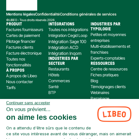
Mentions légales
Confidentialité
Conditions générales de services
©LIBEO - Tous droits réservés 2026
PRODUIT
INTÉGRATIONS
INDUSTRIES PAR 
Factures fournisseurs
Toutes nos intégrations
TYPOLOGIE
Petites et moyennes 
Cartes de paiement
Intégration Cegid Loop
entreprises
Pilotage financier
Intégration Sage 100
Multi-établissements et 
Factures clients
Intégration ACD
franchises
Facture électronique
Intégration Inqom
Experts-comptables
Toutes nos 
INDUSTRIES PAR 
SECTEUR
RESSOURCES
fonctionnalités
Restaurants
Centre de ressources
À PROPOS
Hôtels
Fiches pratiques
À propos de Libeo
Commerces
Blog
Nous contacter
Santé
Témoignages clients
Tarifs
BTP
Webinaires
Parrainage
Continuer sans accepter
Centre d’aide
On vous prévient...
Libeo, société par actions simplifiée immatriculée au RCS de Créteil, dont le siège social 
on aime les cookies
est situé au 112 Avenue de Paris, 94300 Vincennes, est enregistré auprès de l’Organisme 
pour le Registre Unique des Intermédiaires en assurance, banque et finance (ORIAS) sous 
le numéro 220 063 49 en tant que (i) courtier en opérations de banque et en services de 
On a attendu d'être sûrs que le contenu de
paiement (COBSP) et (ii) mandataire non exclusif en opération de Banque et Service de 
ce site vous intéresse avant de vous déranger, mais on aimerait
Paiement (MOBSP) de la société SWAN (SIREN: 853 827 103). Les immatriculations COBSP 