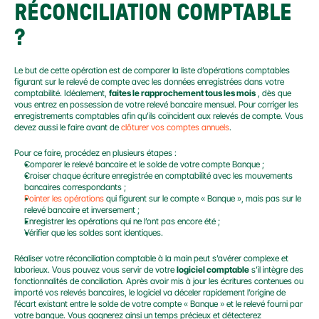
RÉCONCILIATION COMPTABLE 
?
Le but de cette opération est de comparer la liste d’opérations comptables 
figurant sur le relevé de compte avec les données enregistrées dans votre 
comptabilité. Idéalement, 
faites le rapprochement tous les mois
 , dès que 
vous entrez en possession de votre relevé bancaire mensuel. Pour corriger les 
enregistrements comptables afin qu’ils coïncident aux relevés de compte. Vous 
devez aussi le faire avant de 
clôturer vos comptes annuels
.
Pour ce faire, procédez en plusieurs étapes :
Comparer le relevé bancaire et le solde de votre compte Banque ;
Croiser chaque écriture enregistrée en comptabilité avec les mouvements 
bancaires correspondants ;
Pointer les opérations
 qui figurent sur le compte « Banque », mais pas sur le 
relevé bancaire et inversement ;
Enregistrer les opérations qui ne l’ont pas encore été ;
Vérifier que les soldes sont identiques.
Réaliser votre réconciliation comptable à la main peut s’avérer complexe et 
laborieux. Vous pouvez vous servir de votre 
logiciel comptable
 s’il intègre des 
fonctionnalités de conciliation. Après avoir mis à jour les écritures contenues ou 
importé vos relevés bancaires, le logiciel va déceler rapidement l’origine de 
l’écart existant entre le solde de votre compte « Banque » et le relevé fourni par 
votre banque. Vous gagnerez ainsi un temps précieux et détecterez 