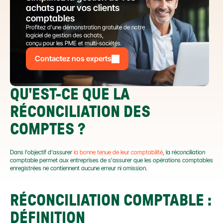
achats pour vos clients 
comptables
Profitez d’une démonstration gratuite de notre 
logiciel de gestion des achats,
conçu pour les PME et multi-sociétés.
Contactez nos experts
QU'EST-CE QUE LA 
RÉCONCILIATION DES 
COMPTES ?
Dans l'objectif d'assurer 
la bonne tenue de leur comptabilité
, la réconciliation 
comptable permet aux entreprises de s'assurer que les opérations comptables 
enregistrées ne contiennent aucune erreur ni omission.
RÉCONCILIATION COMPTABLE : 
DÉFINITION