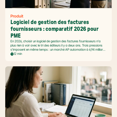
Produit
Logiciel de gestion des factures 
fournisseurs : comparatif 2026 pour 
PME
En 2026, choisir un logiciel de gestion des factures fournisseurs n'a
plus rien à voir avec le tri des éditeurs il y a deux ans. Trois pressions
s'imposent en même temps : un marché AP automation à 6,94 milliards
USD en pleine accélération, une réforme facture électronique 2026 qui
12 min
impose le passage par une Plateforme Agréée DGFiP au 1er septembre
2026, et un ROI désormais quantifié (60 à 80 % de réduction du coût
de traitement, selon Forrester 2026). Ce comparatif passe en revue 8
outils pertinents pour les PME françaises et le positionnement de Libeo
dans ce paysage en mouvement.