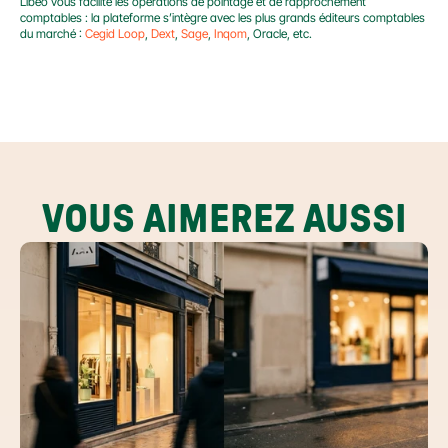
Libeo vous facilite les opérations de pointage et de rapprochement 
comptables : la plateforme s’intègre avec les plus grands éditeurs comptables 
du marché : 
Cegid Loop
, 
Dext
, 
Sage
, 
Inqom
, Oracle, etc.
VOUS AIMEREZ AUSSI