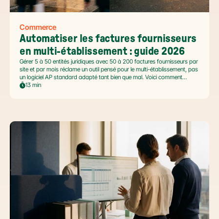
Commerce
Automatiser les factures fournisseurs 
en multi-établissement : guide 2026
Gérer 5 à 50 entités juridiques avec 50 à 200 factures fournisseurs par
site et par mois réclame un outil pensé pour le multi-établissement, pas
un logiciel AP standard adapté tant bien que mal. Voici comment
automatiser sans casser la gouvernance locale, capturer le levier BFR
13 min
et tenir l'échéance de la facture électronique de septembre 2026.