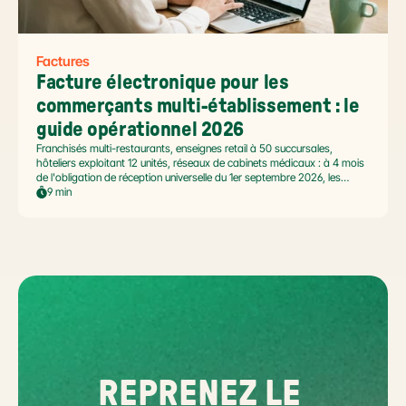
Factures
Facture électronique pour les 
commerçants multi-établissement : le 
guide opérationnel 2026
Franchisés multi-restaurants, enseignes retail à 50 succursales,
hôteliers exploitant 12 unités, réseaux de cabinets médicaux : à 4 mois
de l'obligation de réception universelle du 1er septembre 2026, les
commerçants multi-établissement ont un défi spécifique. Ce guide
9 min
opérationnel répond aux questions concrètes des dirigeants de
réseaux : cadre légal SIREN/SIRET, deux modèles d'organisation
possibles, choix de la plateforme agréée et workflow concret de
bascule.
REPRENEZ LE 