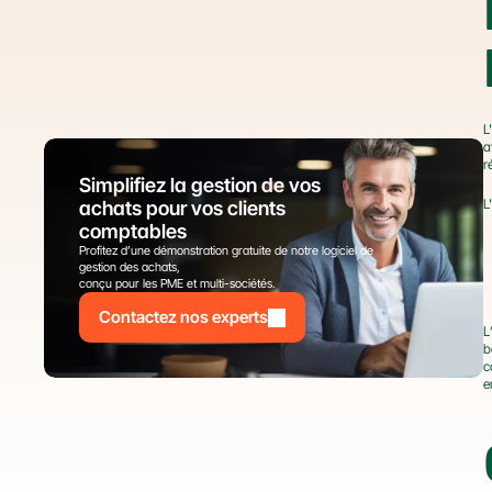
L
a
r
Simplifiez la gestion de vos 
L
achats pour vos clients 
comptables
Profitez d’une démonstration gratuite de notre logiciel de 
gestion des achats,
conçu pour les PME et multi-sociétés.
Contactez nos experts
L
b
c
e