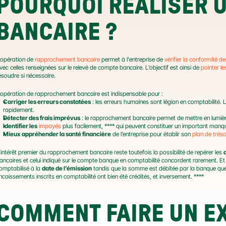
POURQUOI RÉALISER 
BANCAIRE ?
'opération de 
rapprochement bancaire
 permet à l'entreprise de 
vérifier la conformité d
vec celles renseignées sur le relevé de compte bancaire. L’objectif est ainsi de 
pointer le
ésoudre si nécessaire.
'opération de rapprochement bancaire est indispensable pour :
Corriger les erreurs constatées
 : les erreurs humaines sont légion en comptabilité.
rapidement.
Détecter des frais imprévus
 : le rapprochement bancaire permet de mettre en lumièr
Identifier les
impayés
 plus facilement, **** qui peuvent constituer un important manqu
Mieux appréhender la santé financière
 de l’entreprise pour établir son 
plan de tréso
’intérêt premier du rapprochement bancaire reste toutefois la possibilité de repérer les 
ancaires et celui indiqué sur le compte banque en comptabilité concordent rarement. Et à r
omptabilisé à la 
date de l’émission
 tandis que la somme est débitée par la banque que
ncaissements inscrits en comptabilité ont bien été crédités, et inversement. ****
COMMENT FAIRE UN EX