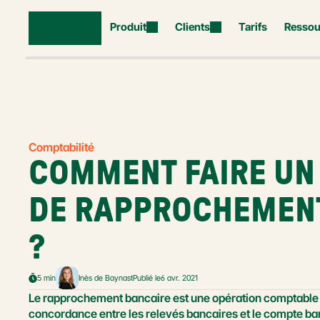
Produit
Clients
Tarifs
Ressou
Comptabilité
COMMENT FAIRE UN 
DE RAPPROCHEMENT
?
5 min
Inès de Baynast
Publié le
6 avr. 2021
Le rapprochement bancaire est une opération comptable qu
concordance entre les relevés bancaires et le compte banq