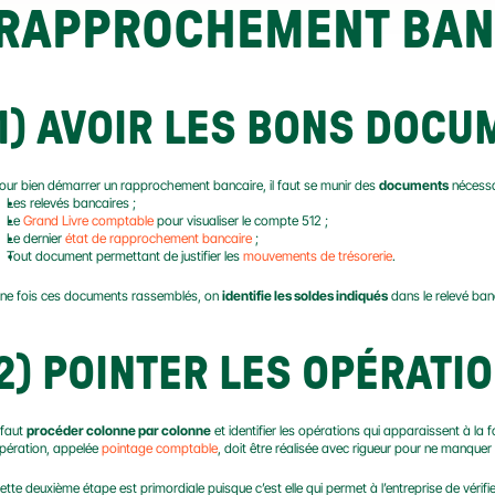
RAPPROCHEMENT BAN
1) AVOIR LES BONS DOC
our bien démarrer un rapprochement bancaire, il faut se munir des 
documents
 nécessa
Les relevés bancaires ;
Le 
Grand Livre comptable
 pour visualiser le compte 512 ;
Le dernier 
état de rapprochement bancaire
 ;
Tout document permettant de justifier les 
mouvements de trésorerie
.
ne fois ces documents rassemblés, on 
identifie les soldes indiqués
 dans le relevé ba
2) POINTER LES OPÉRATI
 faut 
procéder colonne par colonne
 et identifier les opérations qui apparaissent à la f
pération, appelée 
pointage comptable
, doit être réalisée avec rigueur pour ne manquer
ette deuxième étape est primordiale puisque c’est elle qui permet à l’entreprise de vérifie