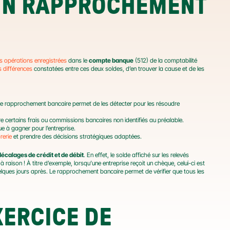
UN RAPPROCHEMENT 
es opérations enregistrées
 dans le 
compte banque
 (512) de la comptabilité 
s différences
 constatées entre ces deux soldes, d’en trouver la cause et de les 
 Le rapprochement bancaire permet de les détecter pour les résoudre 
e certains frais ou commissions bancaires non identifiés au préalable.
e à gagner pour l’entreprise.
rerie
 et prendre des décisions stratégiques adaptées.
décalages de crédit et de débit
. En effet, le solde affiché sur les relevés 
aison ! À titre d’exemple, lorsqu’une entreprise reçoit un chèque, celui-ci est 
lques jours après. Le rapprochement bancaire permet de vérifier que tous les 
ERCICE DE 