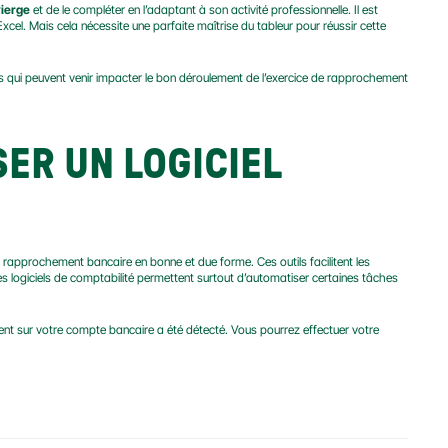
vierge
 et de le compléter en l’adaptant à son activité professionnelle. Il est 
el. Mais cela nécessite une parfaite maîtrise du tableur pour réussir cette 
 qui peuvent venir impacter le bon déroulement de l’exercice de rapprochement 
ISER UN LOGICIEL 
n rapprochement bancaire en bonne et due forme. Ces outils facilitent les 
es logiciels de comptabilité permettent surtout d’automatiser certaines tâches 
ent sur votre compte bancaire a été détecté. Vous pourrez effectuer votre 