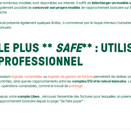
e nombreux modèles sont disponibles sur internet. Il suffit de 
télécharger un modèle 
galement possible de 
concevoir son propre modèle
 de rapprochement bancaire sur Exc
âche.
xcel présente également quelques limites, à commencer par le risque d’erreurs humaines
ancaire.
LE PLUS
 ** 
SAFE
** 
: UTIL
PROFESSIONNEL
lusieurs 
logiciels comptables
 ou 
logiciels de gestion de facture
 permettent de réaliser u
ontrôles, ainsi que les rapprochements entre les 
comptes 512 et le relevé bancaire
. L
t opérations comptables, comme le travail de 
pointage
.
epuis votre 
compte Libeo
 , retrouvez l’ensemble des factures pour lesquelles un paiem
approchement bancaire depuis la page "Se faire payer" :