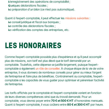
L’enregistrement des opérations de comptabilité ;
Quelques déclarations fiscales ;
La préparation d’un bilan (ce n’est pas automatique).
Quant à l’expert-comptable, il peut effectuer les 
missions suivantes
 :
Le conseil juridique et fiscal aux banques ;
Le contrôle des déclarations fiscales ;
La vérification des comptes des entreprises, etc.
LES HONORAIRES
Comme l’expert-comptable possède plus d’expérience et qu’il peut accomplir 
plus de missions, son tarif est plus élevé que le tarif demandé par un 
comptable. Toutefois, cette dépense se justifie largement, puisque l’expert-
comptable a également 
un rôle de conseiller
. À chaque étape de la vie de votre 
entreprise, il vous donnera de nombreux conseils pour gérer au mieux l’argent 
de l’entreprise et faire plus de bénéfices. Contrairement au comptable, l’expert-
comptable a les capacités de vous guider pour optimiser et pérenniser l’activité 
de l’entreprise.
Les tarifs affichés par le comptable et l’expert-comptable varient en fonction 
de leurs diverses compétences ainsi que du travail demandé. Pour un 
comptable, vous devrez payer entre 
70 € et 500 € HT
 d’honoraires mensuels. 
Quant à l’expert-comptable, il vous coûtera entre 
80 € et 300 € HT
 par heure.