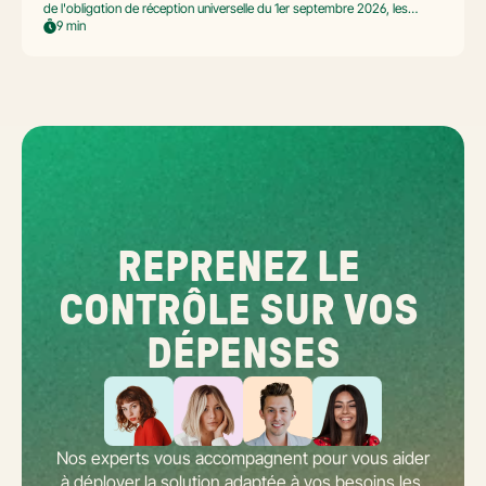
de l'obligation de réception universelle du 1er septembre 2026, les
commerçants multi-établissement ont un défi spécifique. Ce guide
9 min
opérationnel répond aux questions concrètes des dirigeants de
réseaux : cadre légal SIREN/SIRET, deux modèles d'organisation
possibles, choix de la plateforme agréée et workflow concret de
bascule.
REPRENEZ LE 
CONTRÔLE SUR VOS 
DÉPENSES
Nos experts vous accompagnent pour vous aider 
à déployer la solution adaptée à vos besoins les 