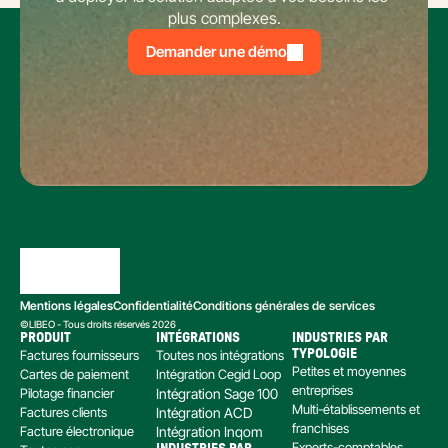
plus complexes.
Demander une démo
Mentions légales
Confidentialité
Conditions générales de services
©LIBEO - Tous droits réservés 2026
PRODUIT
INTÉGRATIONS
INDUSTRIES PAR 
Factures fournisseurs
Toutes nos intégrations
TYPOLOGIE
Petites et moyennes 
Cartes de paiement
Intégration Cegid Loop
entreprises
Pilotage financier
Intégration Sage 100
Multi-établissements et 
Factures clients
Intégration ACD
franchises
Facture électronique
Intégration Inqom
Experts-comptables