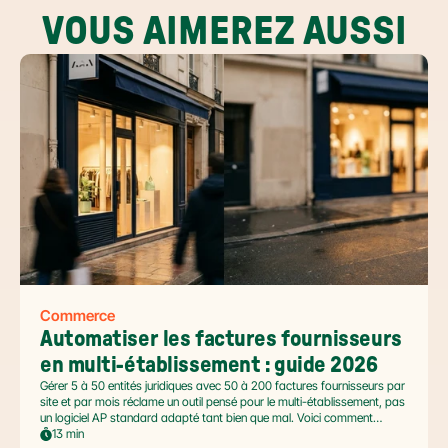
VOUS AIMEREZ AUSSI
Commerce
Automatiser les factures fournisseurs 
en multi-établissement : guide 2026
Gérer 5 à 50 entités juridiques avec 50 à 200 factures fournisseurs par
site et par mois réclame un outil pensé pour le multi-établissement, pas
un logiciel AP standard adapté tant bien que mal. Voici comment
automatiser sans casser la gouvernance locale, capturer le levier BFR
13 min