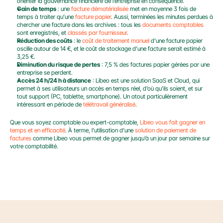
orienter la gouvernance financière de l’entreprise en conséquence.
Gain de temps
 : une
 facture dématérialisée
 met en moyenne 3 fois de 
temps à traiter qu’une 
facture papier
. Aussi, terminées les minutes perdues à 
chercher une facture dans les archives : tous les 
documents comptables
sont enregistrés, et 
classés par fournisseur
.
Réduction des coûts
 : le 
coût de traitement manuel
 d’une facture papier 
oscille autour de 14 €, et le coût de stockage d’une facture serait estimé à 
3,25 €.
Diminution du risque de pertes
 : 7,5 % des factures papier gérées par une 
entreprise se perdent.
Accès 24 h/24 h à distance
 : Libeo est une solution SaaS et Cloud, qui 
permet à ses utilisateurs un accès en temps réel, d’où qu’ils soient, et sur 
tout support (PC, tablette, smartphone). Un atout particulièrement 
intéressant en période de 
télétravail généralisé
.
Que vous soyez comptable ou expert-comptable, 
Libeo vous fait gagner en 
temps et en efficacité
. À terme, l’utilisation d’une 
solution de paiement de 
factures 
comme Libeo vous permet de gagner jusqu’à un jour par semaine sur 
votre comptabilité.