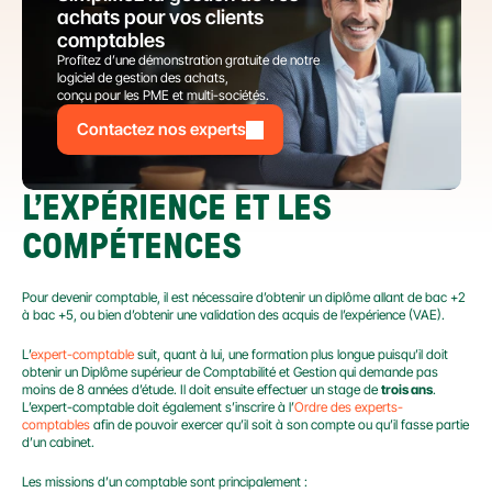
achats pour vos clients 
comptables
Profitez d’une démonstration gratuite de notre 
logiciel de gestion des achats,
conçu pour les PME et multi-sociétés.
Contactez nos experts
L’EXPÉRIENCE ET LES 
COMPÉTENCES
Pour devenir comptable, il est nécessaire d’obtenir un diplôme allant de bac +2 
à bac +5, ou bien d’obtenir une validation des acquis de l’expérience (VAE).
L’
expert-comptable
 suit, quant à lui, une formation plus longue puisqu’il doit 
obtenir un Diplôme supérieur de Comptabilité et Gestion qui demande pas 
moins de 8 années d’étude. Il doit ensuite effectuer un stage de 
trois ans
. 
L’expert-comptable doit également s’inscrire à l’
Ordre des experts-
comptables
 afin de pouvoir exercer qu’il soit à son compte ou qu’il fasse partie 
d’un cabinet.
Les missions d’un comptable sont principalement :