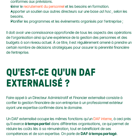
conformes aux prévisions.
Gérer le 
recrutement du personnel
 et les besoins en formation.
Apporter un soutien aux autres directeurs sur une base 
ad hoc
 , selon les 
besoins.
Planifier les programmes et les événements organisés par l'entreprise ;
Il doit avoir une connaissance approfondie de tous les aspects des opérations 
de l'organisation ainsi qu'une expérience de la gestion des personnes et des 
budgets à son niveau actuel. À ce titre, il est régulièrement amené à prendre un 
certain nombre de décisions stratégiques pour assurer la pérennité financière 
de l’entreprise.
QU'EST-CE QU'UN DAF 
EXTERNALISÉ ?
Faire appel à un Directeur Administratif et Financier externalisé consiste à 
confier la gestion financière de son entreprise à un professionnel extérieur 
ayant une expertise confirmée dans le domaine.
Un DAF externalisé occupe les mêmes fonctions qu’un 
DAF interne
, à ceci près 
qu’il exerce 
à temps partiel
 dans différentes organisations, ce qui permet de 
réduire les coûts liés à sa rémunération, tout en bénéficiant de ses 
compétences et de son expertise. On parle de 
DAF à temps partagé
.