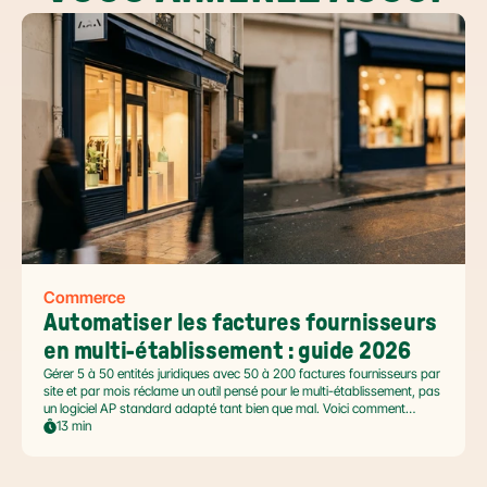
Commerce
Automatiser les factures fournisseurs 
en multi-établissement : guide 2026
Gérer 5 à 50 entités juridiques avec 50 à 200 factures fournisseurs par
site et par mois réclame un outil pensé pour le multi-établissement, pas
un logiciel AP standard adapté tant bien que mal. Voici comment
automatiser sans casser la gouvernance locale, capturer le levier BFR
13 min
et tenir l'échéance de la facture électronique de septembre 2026.