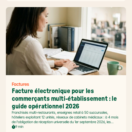
2026, et un ROI désormais quantifié (60 à 80 % de réduction du coût
de traitement, selon Forrester 2026). Ce comparatif passe en revue 8
outils pertinents pour les PME françaises et le positionnement de Libeo
dans ce paysage en mouvement.
Factures
Facture électronique pour les 
commerçants multi-établissement : le 
guide opérationnel 2026
Franchisés multi-restaurants, enseignes retail à 50 succursales,
hôteliers exploitant 12 unités, réseaux de cabinets médicaux : à 4 mois
de l'obligation de réception universelle du 1er septembre 2026, les
commerçants multi-établissement ont un défi spécifique. Ce guide
9 min
opérationnel répond aux questions concrètes des dirigeants de