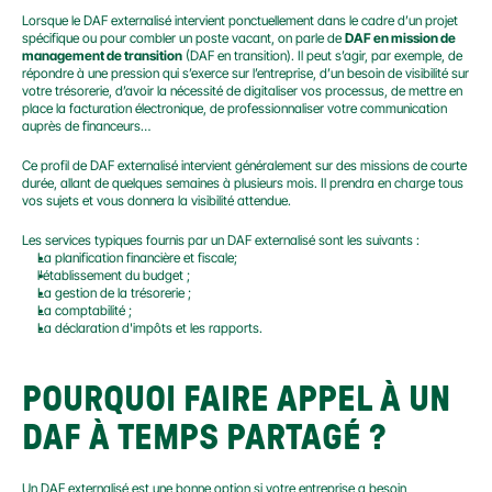
Lorsque le DAF externalisé intervient ponctuellement dans le cadre d’un projet 
spécifique ou pour combler un poste vacant, on parle de 
DAF en mission de 
management de transition
 (DAF en transition). Il peut s’agir, par exemple, de 
répondre à une pression qui s’exerce sur l’entreprise, d’un besoin de visibilité sur 
votre trésorerie, d’avoir la nécessité de digitaliser vos processus, de mettre en 
place la facturation électronique, de professionnaliser votre communication 
auprès de financeurs…
Ce profil de DAF externalisé intervient généralement sur des missions de courte 
durée, allant de quelques semaines à plusieurs mois. Il prendra en charge tous 
vos sujets et vous donnera la visibilité attendue.
Les services typiques fournis par un DAF externalisé sont les suivants :
La planification financière et fiscale;
l'établissement du budget ;
La gestion de la trésorerie ;
La comptabilité ;
La déclaration d'impôts et les rapports.
POURQUOI FAIRE APPEL À UN 
DAF À TEMPS PARTAGÉ ?
Un DAF externalisé est une bonne option si votre entreprise a besoin 