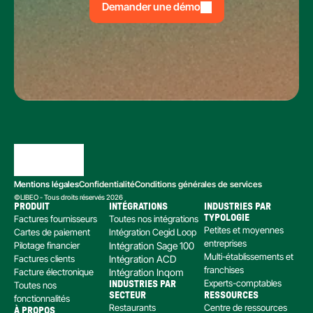
Demander une démo
Mentions légales
Confidentialité
Conditions générales de services
©LIBEO - Tous droits réservés 2026
PRODUIT
INTÉGRATIONS
INDUSTRIES PAR 
Factures fournisseurs
Toutes nos intégrations
TYPOLOGIE
Petites et moyennes 
Cartes de paiement
Intégration Cegid Loop
entreprises
Pilotage financier
Intégration Sage 100
Multi-établissements et 
Factures clients
Intégration ACD
franchises
Facture électronique
Intégration Inqom
Experts-comptables
Toutes nos 
INDUSTRIES PAR 
SECTEUR
RESSOURCES
fonctionnalités
Restaurants
Centre de ressources
À PROPOS