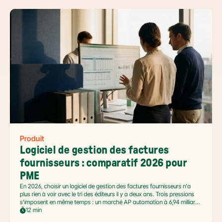
Produit
Logiciel de gestion des factures 
fournisseurs : comparatif 2026 pour 
PME
En 2026, choisir un logiciel de gestion des factures fournisseurs n'a
plus rien à voir avec le tri des éditeurs il y a deux ans. Trois pressions
s'imposent en même temps : un marché AP automation à 6,94 milliards
USD en pleine accélération, une réforme facture électronique 2026 qui
12 min
impose le passage par une Plateforme Agréée DGFiP au 1er septembre