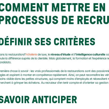
COMMENT METTRE EN 
PROCESSUS DE RECRU
DÉFINIR SES CRITÈRES
ans la restauration/l’
hôtellerie
 de luxe, le 
niveau d’étude
 et 
l’intelligence culturelle
 s
oute la différence auprès de la clientèle. Mais globalement, la formation et l’expérience n
andidats.
remière chose à savoir : les vrais professionnels de la restaurations sont des passionnés. I
ègles et aspirent à monter en compétence rapidement. Ainsi, on peut reconnaître les véri
oins visible dans les petites structures, qui comptent moins d’employés et nécessitent 
herchent à grimper les échelons. Au recruteur d’en tenir compte et d’orienter sa gesti
SAVOIR ANTICIPER