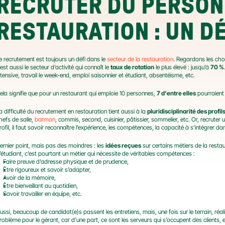
RECRUTER DU PERSONN
RESTAURATION : UN D
e recrutement est toujours un défi dans le 
secteur de la restauration
. Regardons les chos
’est aussi le secteur d’activité qui connaît le 
taux de rotation
 le plus élevé : jusqu’à 
70 %
ntensive, travail le week-end, emploi saisonnier et étudiant, absentéisme, etc.
ela signifie que pour un restaurant qui emploie 10 personnes, 
7 d'entre elles
 pourraient
a difficulté du recrutement en restauration tient aussi à la 
pluridisciplinarité des profil
hefs de salle, 
barman
, commis, second, cuisinier, pâtissier, sommelier, etc. Or, recruter 
rofil, il faut savoir reconnaître l’expérience, les compétences, la capacité à s’intégrer d
ernier point, mais pas des moindres : les 
idées reçues
 sur certains métiers de la rest
’étudiant, c’est pourtant un métier qui nécessite de véritables compétences :
Faire preuve d’adresse physique et de prudence,
Être rigoureux et savoir s’adapter,
Avoir de la mémoire,
Être bienveillant au quotidien,
Savoir travailler en équipe, etc.
ussi, beaucoup de candidat(e)s passent les entretiens, mais, une fois sur le terrain, réal
roblème pour le gérant, car d’une part, ce sont les serveurs qui s’occupent des clients, et 