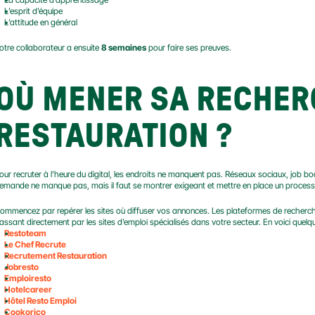
L’esprit d’équipe
L’attitude en général
otre collaborateur a ensuite 
8 semaines
 pour faire ses preuves.
OÙ MENER SA RECHERC
RESTAURATION ?
our recruter à l’heure du digital, les endroits ne manquent pas. Réseaux sociaux, job boa
emande ne manque pas, mais il faut se montrer exigeant et mettre en place un processu
ommencez par repérer les sites où diffuser vos annonces. Les plateformes de recherch
assant directement par les sites d’emploi spécialisés dans votre secteur. En voici quelq
Restoteam
Le Chef Recrute
Recrutement Restauration
Jobresto
Emploiresto
Hotelcareer
Hôtel Resto Emploi
Cookorico