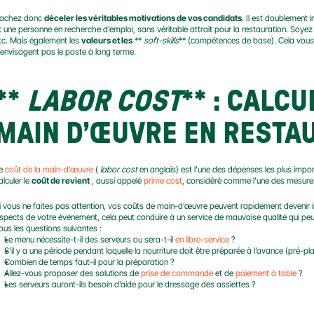
achez donc 
déceler les véritables motivations de vos candidats
. Il est doublement i
t une personne en recherche d’emploi, sans véritable attrait pour la restauration. Soyez 
tc. Mais également les 
valeurs et les
 ** 
soft-skills
** (compétences de base). Cela vous 
’envisagent pas le poste à long terme.
** 
LABOR COST
** 
: CALCU
MAIN D’ŒUVRE EN RESTA
e 
coût de la main-d’œuvre
 ( 
labor cost
 en anglais) est l’une des dépenses les plus impor
alculer le 
coût de revient
 , aussi appelé 
prime cost
, considéré comme l’une des mesures 
i vous ne faites pas attention, vos coûts de main-d’œuvre peuvent rapidement devenir in
spects de votre événement, cela peut conduire à un service de mauvaise qualité qui peut
ous les questions suivantes :
Le menu nécessite-t-il des serveurs ou sera-t-il 
en libre-service
 ?
S’il y a une période pendant laquelle la nourriture doit être préparée à l’avance (pré-pla
Combien de temps faut-il pour la préparation ?
Allez-vous proposer des solutions de 
prise de commande
 et de 
paiement à table
 ?
Les serveurs auront-ils besoin d’aide pour le dressage des assiettes ?