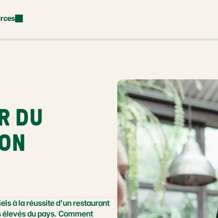
rces
 DU 
ON 
els à la réussite d'un restaurant 
us élevés du pays. Comment 