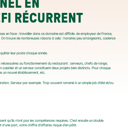
EL EN 
ÉFI RÉCURRENT
es en face : travailler dans ce domaine est difficile. 6e employeur de France, 
. On trouve de nombreuses raisons à cela : horaires peu arrangeants, cadence 
 quitter leur poste chaque année.
s
 nécessaires au fonctionnement du restaurant : serveurs, chefs de range, 
un cuisinier et un serveur constituent deux projets bien distincts. Pour chaque 
ans un nouvel établissement, etc.
auration. Serveur par exemple. Trop souvent ramené à un simple job d’été et/ou 
isent qu’ils n’ont pas les compétences requises. C’est ensuite un double 
d’une part, votre chiffre d’affaires risque d’en pâtir.