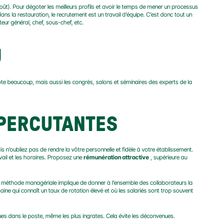
août). Pour dégoter les meilleurs profils et avoir le temps de mener un processus 
ans la restauration, le recrutement est un travail d’équipe. C’est donc tout un 
cteur général, chef, sous-chef, etc.
U
pte beaucoup, mais aussi les congrès, salons et séminaires des experts de la 
 PERCUTANTES
n’oubliez pas de rendre la vôtre personnelle et fidèle à votre établissement. 
ail et les horaires. Proposez une 
rémunération attractive
 , supérieure au 
tte méthode managériale implique de donner à l’ensemble des collaborateurs la 
e qui connaît un taux de rotation élevé et où les salariés sont trop souvent 
es dans le poste, même les plus ingrates. Cela évite les déconvenues.