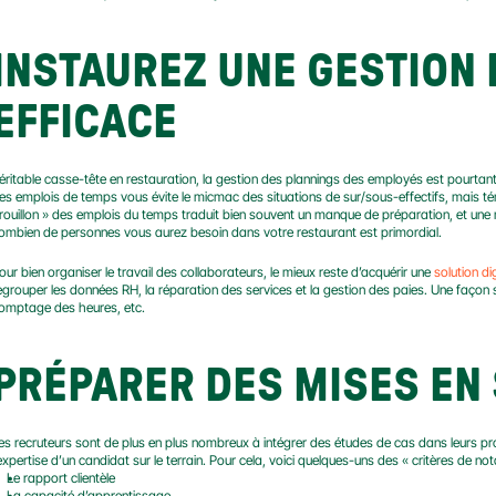
INSTAUREZ UNE GESTION 
EFFICACE
éritable casse-tête en restauration, la gestion des plannings des employés est pourtant
es emplois de temps vous évite le micmac des situations de sur/sous-effectifs, mais tém
rouillon » des emplois du temps traduit bien souvent un manque de préparation, et une 
ombien de personnes vous aurez besoin dans votre restaurant est primordial.
our bien organiser le travail des collaborateurs, le mieux reste d’acquérir une 
solution di
egrouper les données RH, la réparation des services et la gestion des paies. Une façon si
omptage des heures, etc.
PRÉPARER DES MISES EN 
es recruteurs sont de plus en plus nombreux à intégrer des études de cas dans leurs pr
’expertise d’un candidat sur le terrain. Pour cela, voici quelques-uns des « critères de not
Le rapport clientèle
La capacité d’apprentissage