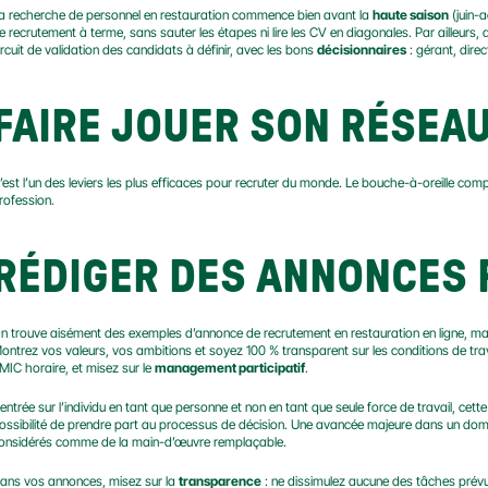
a recherche de personnel en restauration commence bien avant la 
haute saison
 (juin-
e recrutement à terme, sans sauter les étapes ni lire les CV en diagonales. Par ailleurs, d
ircuit de validation des candidats à définir, avec les bons 
décisionnaires
 : gérant, dire
FAIRE JOUER SON RÉSEA
’est l’un des leviers les plus efficaces pour recruter du monde. Le bouche-à-oreille com
rofession.
RÉDIGER DES ANNONCES
n trouve aisément des exemples d’annonce de recrutement en restauration en ligne, mais 
ontrez vos valeurs, vos ambitions et soyez 100 % transparent sur les conditions de trav
MIC horaire, et misez sur le 
management participatif
.
entrée sur l’individu en tant que personne et non en tant que seule force de travail, ce
ossibilité de prendre part au processus de décision. Une avancée majeure dans un domain
onsidérés comme de la main-d’œuvre remplaçable.
ans vos annonces, misez sur la 
transparence
 : ne dissimulez aucune des tâches prévu