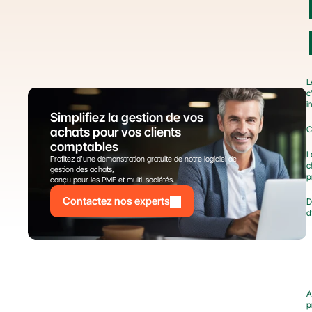
L
c
i
Simplifiez la gestion de vos 
C
achats pour vos clients 
comptables
L
Profitez d’une démonstration gratuite de notre logiciel de 
c
gestion des achats,
p
conçu pour les PME et multi-sociétés.
Contactez nos experts
D
d
A
p