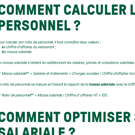
COMMENT CALCULER LE
PERSONNEL ?
our calculer son ratio de personnel, il faut connaître deux valeurs :
Le chiffre d'affaires du restaurant ;
Sa masse salariale.
a masse salariale s'obtient en additionnant les salaires, primes et cotisations salarial
* 
Masse salariale
** 
= Salaires et traitements + Charges sociales / Chiffre d’affaires ho
e ratio de personnel se mesure en faisant le rapport de la 
masse salariale
 avec le chi
* 
Ratio de personnel
** 
= Masse salariale / Chiffre d’ affaires HT x 100.
COMMENT OPTIMISER 
SALARIALE ?