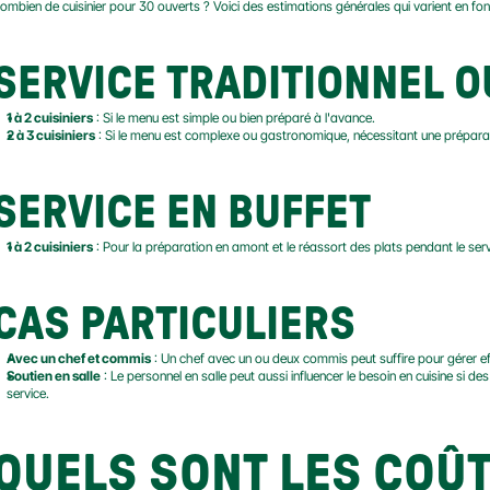
ombien de cuisinier pour 30 ouverts ? Voici des estimations générales qui varient en fon
SERVICE TRADITIONNEL 
1 à 2 cuisiniers
 : Si le menu est simple ou bien préparé à l'avance.
2 à 3 cuisiniers
 : Si le menu est complexe ou gastronomique, nécessitant une prépara
SERVICE EN BUFFET
1 à 2 cuisiniers
 : Pour la préparation en amont et le réassort des plats pendant le serv
CAS PARTICULIERS
Avec un chef et commis
 : Un chef avec un ou deux commis peut suffire pour gérer e
Soutien en salle
 : Le personnel en salle peut aussi influencer le besoin en cuisine si 
service.
QUELS SONT LES COÛTS