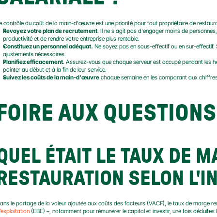
e contrôle du coût de la main-d'œuvre est une priorité pour tout propriétaire de restaur
Revoyez votre plan de recrutement
. Il ne s'agit pas d'engager moins de personnes
productivité et de rendre votre entreprise plus rentable.
Constituez un personnel adéquat.
 Ne soyez pas en sous-effectif ou en sur-effectif. 
ajustements nécessaires.
Planifiez efficacement
. Assurez-vous que chaque serveur est occupé pendant les heu
pointer au début et à la fin de leur service.
Suivez les coûts de la main-d'œuvre
 chaque semaine en les comparant aux chiffres d
FOIRE AUX QUESTIONS
QUEL ÉTAIT LE TAUX DE M
RESTAURATION SELON L'IN
ans le partage de la valeur ajoutée aux coûts des facteurs (VACF), le taux de marge ren
’exploitation
 (EBE) –, notamment pour rémunérer le capital et investir, une fois déduites 