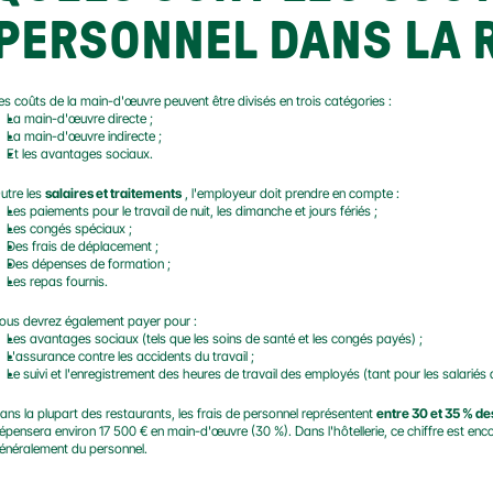
PERSONNEL DANS LA 
es coûts de la main-d'œuvre peuvent être divisés en trois catégories :
La main-d'œuvre directe ;
La main-d'œuvre indirecte ;
Et les avantages sociaux.
utre les 
salaires et traitements
 , l'employeur doit prendre en compte :
Les paiements pour le travail de nuit, les dimanche et jours fériés ;
Les congés spéciaux ;
Des frais de déplacement ;
Des dépenses de formation ;
Les repas fournis.
ous devrez également payer pour :
Les avantages sociaux (tels que les soins de santé et les congés payés) ;
L'assurance contre les accidents du travail ;
Le suivi et l'enregistrement des heures de travail des employés (tant pour les salariés q
ans la plupart des restaurants, les frais de personnel représentent 
entre 30 et 35 % de
épensera environ 17 500 € en main-d'œuvre (30 %). Dans l'hôtellerie, ce chiffre est encor
énéralement du personnel.