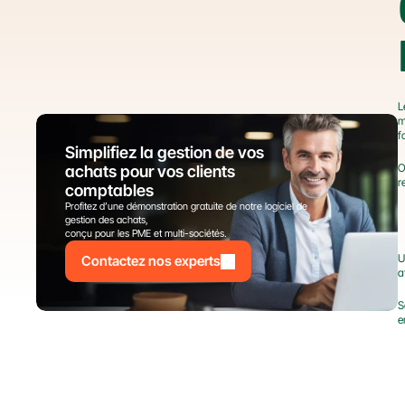
L
m
f
Simplifiez la gestion de vos 
O
achats pour vos clients 
r
comptables
Profitez d’une démonstration gratuite de notre logiciel de 
gestion des achats,
conçu pour les PME et multi-sociétés.
U
Contactez nos experts
a
S
e