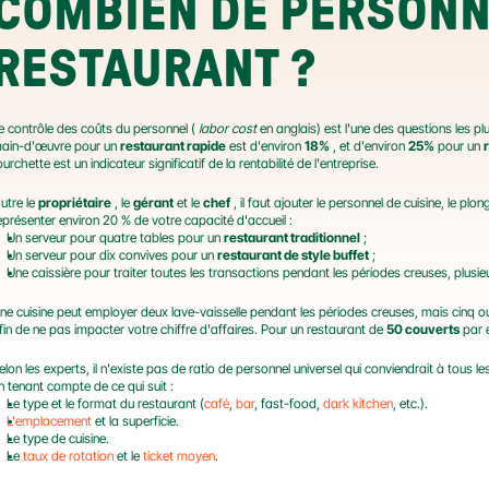
COMBIEN DE PERSONNE
RESTAURANT ?
e contrôle des coûts du personnel ( 
labor cost
 en anglais) est l'une des questions les p
ain-d'œuvre pour un 
restaurant rapide
 est d'environ 
18%
 , et d'environ 
25%
 pour un 
ourchette est un indicateur significatif de la rentabilité de l'entreprise.
utre le 
propriétaire
 , le 
gérant
 et le 
chef
 , il faut ajouter le personnel de cuisine, le pl
eprésenter environ 20 % de votre capacité d'accueil :
Un serveur pour quatre tables pour un 
restaurant traditionnel
 ;
Un serveur pour dix convives pour un 
restaurant de style buffet
 ;
Une caissière pour traiter toutes les transactions pendant les périodes creuses, plusi
ne cuisine peut employer deux lave-vaisselle pendant les périodes creuses, mais cinq ou
fin de ne pas impacter votre chiffre d'affaires. Pour un restaurant de 
50 couverts
 par 
elon les experts, il n'existe pas de ratio de personnel universel qui conviendrait à tous 
n tenant compte de ce qui suit :
Le type et le format du restaurant (
café
, 
bar
, fast-food, 
dark kitchen
, etc.).
L'emplacement
 et la superficie.
Le type de cuisine.
Le 
taux de rotation
 et le 
ticket moyen
.