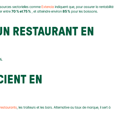
sources sectorielles comme 
Extencia
 indiquent que, pour assurer la rentabilité 
er entre 
70 % et 75 %
 , et atteindre environ 
85 %
 pour les boissons.
UN RESTAURANT EN 
 %
.
IENT EN 
 restaurants
, les traiteurs et les bars. Alternative au taux de marque, il sert à 