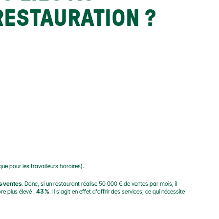
RESTAURATION ?
ue pour les travailleurs horaires).
s ventes
. Donc, si un restaurant réalise 50 000 € de ventes par mois, il 
e plus élevé : 
43 %
. Il s'agit en effet d'offrir des services, ce qui nécessite 