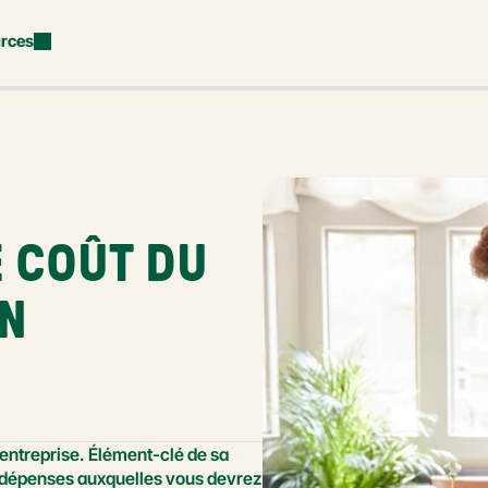
rces
 COÛT DU 
N 
entreprise. Élément-clé de sa 
s dépenses auxquelles vous devrez 