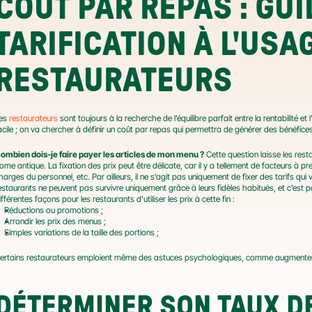
COÛT PAR REPAS : GUID
TARIFICATION À L'USAG
RESTAURATEURS
es 
restaurateurs
 sont toujours à la recherche de l’équilibre parfait entre la rentabilité et 
acile ; on va chercher à définir un coût par repas qui permettra de générer des bénéfices t
ombien dois-je faire payer les articles de mon menu ?
 Cette question laisse les res
ome antique. La fixation des prix peut être délicate, car il y a tellement de facteurs à p
harges du personnel, etc. Par ailleurs, il ne s’agit pas uniquement de fixer des tarifs qui
estaurants ne peuvent pas survivre uniquement grâce à leurs fidèles habitués, et c’est pourqu
ifférentes façons pour les restaurants d’utiliser les prix à cette fin :
Réductions ou promotions ;
Arrondir les prix des menus ;
Simples variations de la taille des portions ;
ertains restaurateurs emploient même des astuces psychologiques, comme augmenter le
DÉTERMINER SON TAUX D