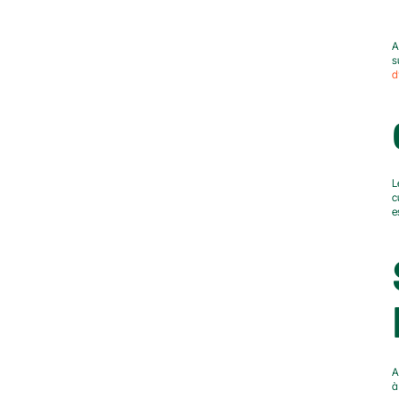
A
s
d
L
c
e
A
à