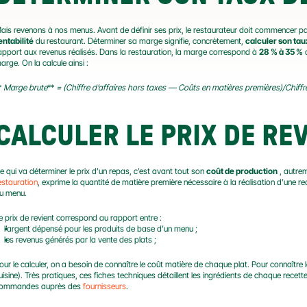
ais revenons à nos menus. Avant de définir ses prix, le restaurateur doit commencer par 
entabilité
 du restaurant. Déterminer sa marge signifie, concrètement, 
calculer son ta
apport aux revenus réalisés. Dans la restauration, la marge correspond à 
28 % à 35 %
 
arge. On la calcule ainsi :
* 
Marge brute
** 
= (Chiffre d’affaires hors taxes — Coûts en matières premières)/Chiffre
CALCULER LE PRIX DE RE
e qui va déterminer le prix d’un repas, c’est avant tout son 
coût de production
 , autre
estauration
, exprime la quantité de matière première nécessaire à la réalisation d’une rece
u menu.
e prix de revient correspond au rapport entre :
l’argent dépensé pour les produits de base d’un menu ;
les revenus générés par la vente des plats ;
our le calculer, on a besoin de connaître le coût matière de chaque plat. Pour connaître le
uisine). Très pratiques, ces fiches techniques détaillent les ingrédients de chaque recette 
ommandes auprès des 
fournisseurs
.