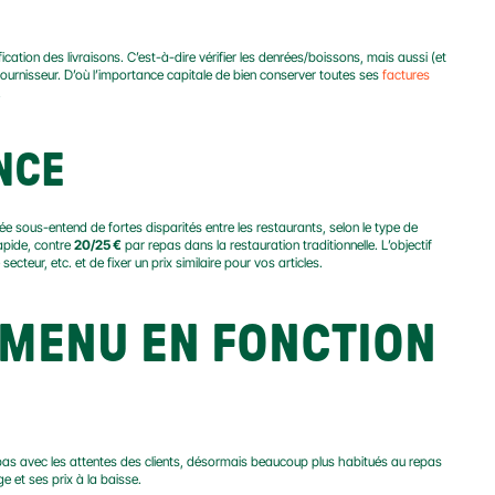
ication des livraisons. C’est-à-dire vérifier les denrées/boissons, mais aussi (et 
 fournisseur. D’où l’importance capitale de bien conserver toutes ses 
factures 
.
NCE
ée sous-entend de fortes disparités entre les restaurants, selon le type de 
apide, contre 
20/25 €
 par repas dans la restauration traditionnelle. L’objectif 
teur, etc. et de fixer un prix similaire pour vos articles.
MENU EN FONCTION 
 pas avec les attentes des clients, désormais beaucoup plus habitués au repas 
e et ses prix à la baisse.