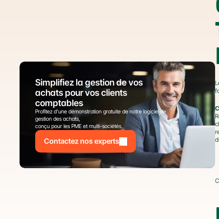
Simplifiez la gestion de vos 
L
f
achats pour vos clients 
comptables
C
Profitez d’une démonstration gratuite de notre logiciel de 
R
gestion des achats,
c
conçu pour les PME et multi-sociétés.
r
d
Contactez nos experts
C