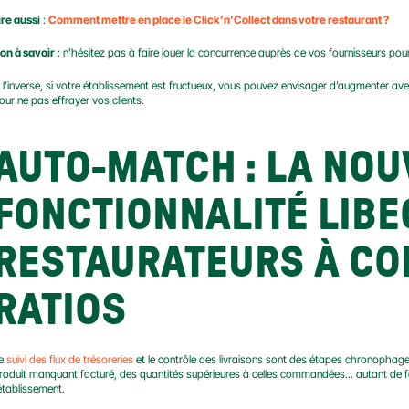
ire aussi
 : 
Comment mettre en place le Click’n’Collect dans votre restaurant ?
on à savoir
 : n’hésitez pas à faire jouer la concurrence auprès de vos fournisseurs pour
 l’inverse, si votre établissement est fructueux, vous pouvez envisager d’augmenter av
our ne pas effrayer vos clients.
AUTO-MATCH : LA NOU
FONCTIONNALITÉ LIBEO
RESTAURATEURS À CO
RATIOS
e 
suivi des flux de trésoreries
 et le contrôle des livraisons sont des étapes chronophages
roduit manquant facturé, des quantités supérieures à celles commandées... autant de fac
’établissement.