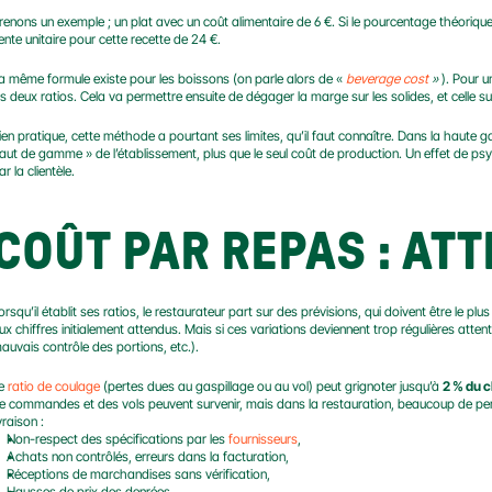
renons un exemple ; un plat avec un coût alimentaire de 6 €. Si le pourcentage théorique
ente unitaire pour cette recette de 24 €.
a même formule existe pour les boissons (on parle alors de « 
beverage cost
»
 ). Pour 
es deux ratios. Cela va permettre ensuite de dégager la marge sur les solides, et celle sur
ien pratique, cette méthode a pourtant ses limites, qu’il faut connaître. Dans la haute ga
aut de gamme » de l’établissement, plus que le seul coût de production. Un effet de psyc
ar la clientèle.
COÛT PAR REPAS : AT
orsqu’il établit ses ratios, le restaurateur part sur des prévisions, qui doivent être le pl
ux chiffres initialement attendus. Mais si ces variations deviennent trop régulières attent
auvais contrôle des portions, etc.).
e 
ratio de coulage
 (pertes dues au gaspillage ou au vol) peut grignoter jusqu’à 
2 % du c
e commandes et des vols peuvent survenir, mais dans la restauration, beaucoup de per
ivraison :
Non-respect des spécifications par les 
fournisseurs
,
Achats non contrôlés, erreurs dans la facturation,
Réceptions de marchandises sans vérification,
Hausses de prix des denrées,