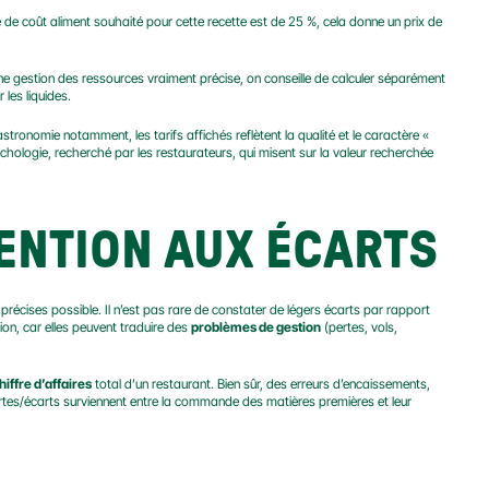
 de coût aliment souhaité pour cette recette est de 25 %, cela donne un prix de 
une gestion des ressources vraiment précise, on conseille de calculer séparément 
 les liquides.
stronomie notamment, les tarifs affichés reflètent la qualité et le caractère « 
hologie, recherché par les restaurateurs, qui misent sur la valeur recherchée 
TENTION AUX ÉCARTS
us précises possible. Il n’est pas rare de constater de légers écarts par rapport 
ion, car elles peuvent traduire des 
problèmes de gestion
 (pertes, vols, 
hiffre d’affaires
 total d’un restaurant. Bien sûr, des erreurs d’encaissements, 
tes/écarts surviennent entre la commande des matières premières et leur 