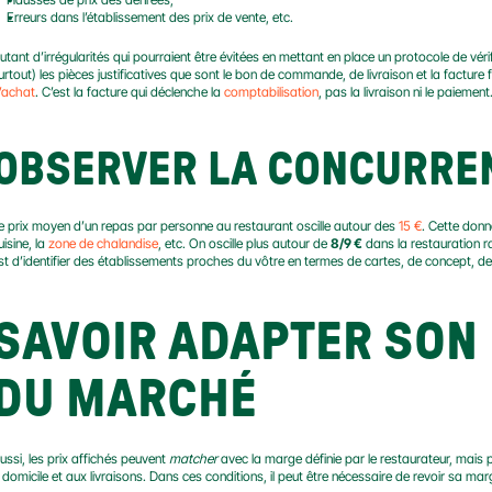
Erreurs dans l’établissement des prix de vente, etc.
utant d’irrégularités qui pourraient être évitées en mettant en place un protocole de vérif
urtout) les pièces justificatives que sont le bon de commande, de livraison et la facture
’achat
. C’est la facture qui déclenche la 
comptabilisation
, pas la livraison ni le paiement
OBSERVER LA CONCURRE
e prix moyen d’un repas par personne au restaurant oscille autour des 
15 €
. Cette donn
uisine, la 
zone de chalandise
, etc. On oscille plus autour de 
8/9 €
 dans la restauration r
st d’identifier des établissements proches du vôtre en termes de cartes, de concept, de sec
SAVOIR ADAPTER SON 
DU MARCHÉ
ussi, les prix affichés peuvent 
matcher
 avec la marge définie par le restaurateur, mais
 domicile et aux livraisons. Dans ces conditions, il peut être nécessaire de revoir sa marg