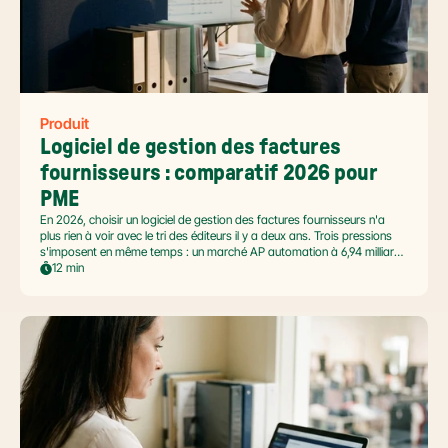
Produit
Logiciel de gestion des factures 
fournisseurs : comparatif 2026 pour 
PME
En 2026, choisir un logiciel de gestion des factures fournisseurs n'a
plus rien à voir avec le tri des éditeurs il y a deux ans. Trois pressions
s'imposent en même temps : un marché AP automation à 6,94 milliards
USD en pleine accélération, une réforme facture électronique 2026 qui
12 min
impose le passage par une Plateforme Agréée DGFiP au 1er septembre
2026, et un ROI désormais quantifié (60 à 80 % de réduction du coût
de traitement, selon Forrester 2026). Ce comparatif passe en revue 8
outils pertinents pour les PME françaises et le positionnement de Libeo
dans ce paysage en mouvement.