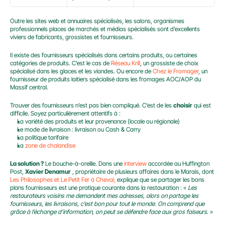
Outre les sites web et annuaires spécialisés, les salons, organismes 
professionnels places de marchés et médias spécialisés sont d’excellents 
viviers de fabricants, grossistes et fournisseurs.
Il existe des fournisseurs spécialisés dans certains produits, ou certaines 
catégories de produits. C’est le cas de 
Réseau Krill
, un grossiste de choix 
spécialisé dans les glaces et les viandes. Ou encore de 
Chez le Fromager
, un 
fournisseur de produits laitiers spécialisé dans les fromages AOC/AOP du 
Massif central.
Trouver des fournisseurs n’est pas bien compliqué. C’est de les 
choisir
 qui est 
difficile. Soyez particulièrement attentifs à :
La variété des produits et leur provenance (locale ou régionale)
Le mode de livraison : livraison ou Cash & Carry
La politique tarifaire
La 
zone de chalandise
La solution ?
 Le bouche-à-oreille. Dans une 
interview
 accordée au Huffington 
Post, 
Xavier Denamur
 , propriétaire de plusieurs affaires dans le Marais, dont 
Les Philosophes et Le Petit Fer à Cheval,
 explique que se partager les bons 
plans fournisseurs est une pratique courante dans la restauration : « 
Les 
restaurateurs voisins me demandent mes adresses, alors on partage les 
fournisseurs, les livraisons, c’est bon pour tout le monde. On comprend que 
grâce à l’échange d’information, on peut se défendre face aux gros faiseurs
. »