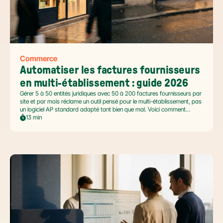
Commerce
Automatiser les factures fournisseurs 
en multi-établissement : guide 2026
Gérer 5 à 50 entités juridiques avec 50 à 200 factures fournisseurs par
site et par mois réclame un outil pensé pour le multi-établissement, pas
un logiciel AP standard adapté tant bien que mal. Voici comment
automatiser sans casser la gouvernance locale, capturer le levier BFR
13 min
et tenir l'échéance de la facture électronique de septembre 2026.