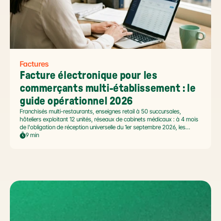
Factures
Facture électronique pour les 
commerçants multi-établissement : le 
guide opérationnel 2026
Franchisés multi-restaurants, enseignes retail à 50 succursales,
hôteliers exploitant 12 unités, réseaux de cabinets médicaux : à 4 mois
de l'obligation de réception universelle du 1er septembre 2026, les
commerçants multi-établissement ont un défi spécifique. Ce guide
9 min
opérationnel répond aux questions concrètes des dirigeants de
réseaux : cadre légal SIREN/SIRET, deux modèles d'organisation
possibles, choix de la plateforme agréée et workflow concret de
bascule.