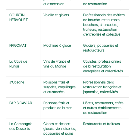
et d’occasion
de restauration
COURTIN 
Volaille et gibiers
Professionnels des métiers 
HERVOUET
de bouche, restaurants, 
bouchers, charcutiers, 
traiteurs, restauration 
d’entreprise et collective
FRIGOMAT
Machines à glace
Glaciers, pâtisseries et 
restaurateurs
La Cave de 
Vins de France et 
Cavistes, professionnels 
Rungis
vins du Monde
de la restauration, 
entreprises et collectivités
J’Océane
Poissons frais et 
Professionnels de la 
surgelés, coquillages 
restauration française et 
et crustacées
japonaise, collectivités
PARIS CAVIAR
Poissons frais et 
Hôtels, restaurants, cafés 
produits de la mer
et autres établissements 
de restauration
La Compagnie 
Glaces et dessert 
Restaurants et traiteurs
des Desserts
glacés, viennoiseries, 
pâtisseries et pains