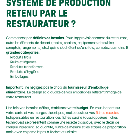
SYSTÈME DE PRODUCTION 
RETENU PAR LE 
RESTAURATEUR ?
Commencez par 
définir vos besoins
. Pour l’approvisionnement du restaurant, 
outre les éléments de départ (tables, chaises, équipements de cuisine, 
comptoir, rangements, etc.) qui ne s’achètent qu’une fois, comptez au moins 
5 
grandes catégories
 :
Produits frais
Fruits et légumes
Produits transformés
Produits d’hygiène
Emballages
Important
 : ne négligez pas le choix du 
fournisseur d’emballage 
alimentaire
. Le design et la qualité de vos emballages reflètent l’image de 
votre restaurant.
Une fois vos besoins définis, établissez votre 
budget
. En vous basant sur 
votre carte et vos marges théoriques, mais aussi sur vos 
fiches recettes
. 
Indispensables en restauration, ces fiches cuisine (aussi appelées fiches 
techniques) se présentent comme une recette classique, avec le détail de 
chaque ingrédient, sa quantité, l’unité de mesure et les étapes de préparation, 
mais avec en prime le prix à l’achat et unitaire.