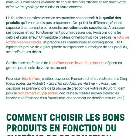
nous vous conseillons vivement de choisir des prestataires en lien avec votre 
offre, votre typologie de cuisine et votre concept.
Un fournisseur professionnel en restauration se reconnaît à la 
qualité des 
produits
 qu’il vend, mais pas uniquement. Ce qui fait la différence, c’est sa 
capacité à comprendre et répondre aux 
attentes de ses clients
. À analyser 
ses besoins et son fonctionnement pour lui assurer des livraisons dans les 
délais et sans erreur. Un véritable professionnel connaît vos besoins, le 
ratio de 
rotation de vos stocks
, et prépare ses commandes en conséquence. Il fait 
également preuve de la plus grande transparence sur l’origine de ses produits, 
ses tarifs et ses délais.
Gardez bien en tête que de la 
performance de vos fournisseurs
 dépend en 
grande partie celle de votre restaurant.
Pour citer 
Éric Briffard
, meilleur ouvrier de France et chef du restaurant le Cinq 
(deux étoiles au Michelin) 
« Sans les produits, on n’est rien ».
 Aussi, ces 
décisions se prennent lors de la phase de création de votre restaurant. Idem 
pour le 
recrutement du personnel
, cela reste le meilleur moyen d’éviter les 
imprévus (défaillance d’un fournisseur, changement de dernière minute, etc.).
COMMENT CHOISIR LES BONS 
PRODUITS EN FONCTION DU 