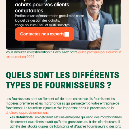
achats pour vos clients 
comptables
Profitez d’une démonstration gratuite de notre 
logiciel de gestion des achats,
conçu pour les PME et multi-sociétés.
Contactez nos experts
Vous débutez en restauration ? Découvrez notre 
guide pratique pour ouvrir un 
restaurant en 2025.
QUELS SONT LES DIFFÉRENTS 
TYPES DE FOURNISSEURS ?
Les fournisseurs sont un élément clé de toute entreprise. Ils fournissent les 
matières premières et les marchandises qui permettent à votre entreprise de 
fonctionner. Le fournisseur joue un rôle important dans le processus de la 
chaîne d'approvisionnement
.
Les 
détaillants
 : un détaillant est une entreprise qui vend des marchandises 
directement aux clients plutôt qu'à des grossistes ou à des distributeurs. Il 
achète des stocks auprès de fabricants et d'autres fournisseurs à des prix 