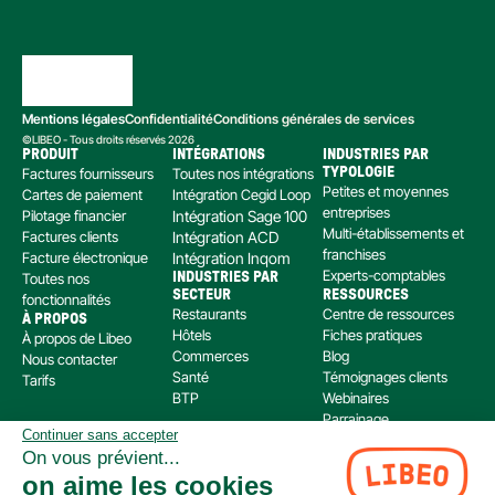
Mentions légales
Confidentialité
Conditions générales de services
©LIBEO - Tous droits réservés 2026
PRODUIT
INTÉGRATIONS
INDUSTRIES PAR 
Factures fournisseurs
Toutes nos intégrations
TYPOLOGIE
Petites et moyennes 
Cartes de paiement
Intégration Cegid Loop
entreprises
Pilotage financier
Intégration Sage 100
Multi-établissements et 
Factures clients
Intégration ACD
franchises
Facture électronique
Intégration Inqom
Experts-comptables
Toutes nos 
INDUSTRIES PAR 
SECTEUR
RESSOURCES
fonctionnalités
Restaurants
Centre de ressources
À PROPOS
Hôtels
Fiches pratiques
À propos de Libeo
Commerces
Blog
Nous contacter
Santé
Témoignages clients
Tarifs
BTP
Webinaires
Parrainage
Continuer sans accepter
Centre d’aide
On vous prévient...
Libeo, société par actions simplifiée immatriculée au RCS de Créteil, dont le siège social 
on aime les cookies
est situé au 112 Avenue de Paris, 94300 Vincennes, est enregistré auprès de l’Organisme 