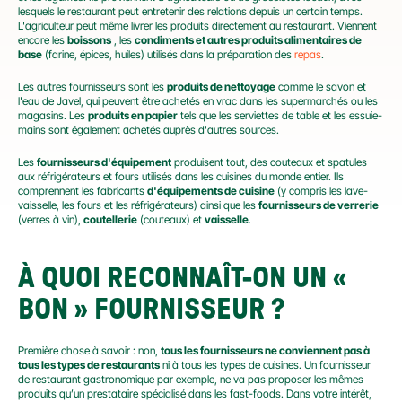
lesquels le restaurant peut entretenir des relations depuis un certain temps. 
L'agriculteur peut même livrer les produits directement au restaurant. Viennent 
encore les 
boissons
 , les 
condiments et autres produits alimentaires de 
base
 (farine, épices, huiles) utilisés dans la préparation des 
repas
.
Les autres fournisseurs sont les 
produits de nettoyage
 comme le savon et 
l'eau de Javel, qui peuvent être achetés en vrac dans les supermarchés ou les 
magasins. Les 
produits en papier
 tels que les serviettes de table et les essuie-
mains sont également achetés auprès d'autres sources.
Les 
fournisseurs d'équipement
 produisent tout, des couteaux et spatules 
aux réfrigérateurs et fours utilisés dans les cuisines du monde entier. Ils 
comprennent les fabricants 
d'équipements de cuisine
 (y compris les lave-
vaisselle, les fours et les réfrigérateurs) ainsi que les 
fournisseurs de verrerie
(verres à vin), 
coutellerie
 (couteaux) et 
vaisselle
.
À QUOI RECONNAÎT-ON UN « 
BON » FOURNISSEUR ?
Première chose à savoir : non, 
tous les fournisseurs ne conviennent pas à 
tous les types de restaurants
 ni à tous les types de cuisines. Un fournisseur 
de restaurant gastronomique par exemple, ne va pas proposer les mêmes 
produits qu’un prestataire spécialisé dans les fast-foods. Dans votre intérêt, 