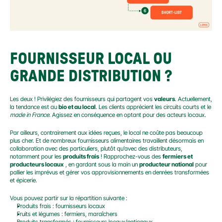
FOURNISSEUR LOCAL OU 
GRANDE DISTRIBUTION ?
Les deux ! Privilégiez des fournisseurs qui partagent vos 
valeurs
. Actuellement, 
la tendance est au 
bio et au local
. Les clients apprécient les circuits courts et le 
made in France
. Agissez en conséquence en optant pour des acteurs locaux.
Par ailleurs, contrairement aux idées reçues, le local ne coûte pas beaucoup 
plus cher. Et de nombreux fournisseurs alimentaires travaillent désormais en 
collaboration avec des particuliers, plutôt qu’avec des distributeurs, 
notamment pour les 
produits frais
 ! Rapprochez-vous des 
fermiers et 
producteurs locaux
 , en gardant sous la main un 
producteur national
 pour 
pallier les imprévus et gérer vos approvisionnements en denrées transformées 
et épicerie.
Vous pouvez partir sur la répartition suivante :
Produits frais : fournisseurs locaux
Fruits et légumes : fermiers, maraîchers
Produits transformés : fournisseurs locaux/nationaux