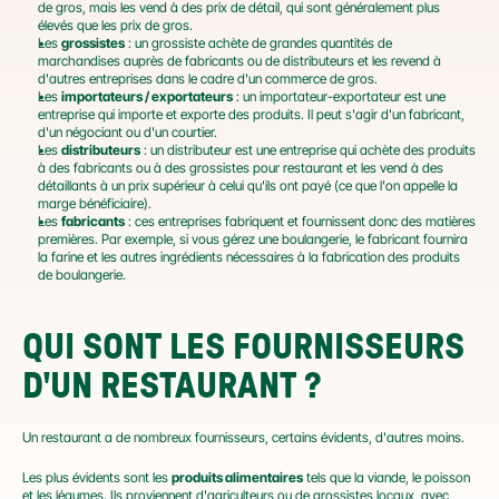
de gros, mais les vend à des prix de détail, qui sont généralement plus 
élevés que les prix de gros.
Les 
grossistes
 : un grossiste achète de grandes quantités de 
marchandises auprès de fabricants ou de distributeurs et les revend à 
d'autres entreprises dans le cadre d'un commerce de gros.
Les 
importateurs / exportateurs
 : un importateur-exportateur est une 
entreprise qui importe et exporte des produits. Il peut s'agir d'un fabricant, 
d'un négociant ou d'un courtier.
Les 
distributeurs
 : un distributeur est une entreprise qui achète des produits 
à des fabricants ou à des grossistes pour restaurant et les vend à des 
détaillants à un prix supérieur à celui qu'ils ont payé (ce que l'on appelle la 
marge bénéficiaire).
Les 
fabricants
 : ces entreprises fabriquent et fournissent donc des matières 
premières. Par exemple, si vous gérez une boulangerie, le fabricant fournira 
la farine et les autres ingrédients nécessaires à la fabrication des produits 
de boulangerie.
QUI SONT LES FOURNISSEURS 
D'UN RESTAURANT ?
Un restaurant a de nombreux fournisseurs, certains évidents, d'autres moins.
Les plus évidents sont les 
produits alimentaires
 tels que la viande, le poisson 
et les légumes. Ils proviennent d'agriculteurs ou de grossistes locaux, avec 