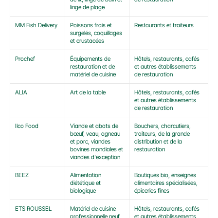
linge de plage
MM Fish Delivery
Poissons frais et 
Restaurants et traiteurs
surgelés, coquillages 
et crustacées
Prochef
Équipements de 
Hôtels, restaurants, cafés 
restauration et de 
et autres établissements 
matériel de cuisine
de restauration
ALIA
Art de la table
Hôtels, restaurants, cafés 
et autres établissements 
de restauration
Ilco Food
Viande et abats de 
Bouchers, charcutiers, 
bœuf, veau, agneau 
traiteurs, de la grande 
et porc, viandes 
distribution et de la 
bovines mondiales et 
restauration
viandes d'exception
BEEZ
Alimentation 
Boutiques bio, enseignes 
diététique et 
alimentaires spécialisées, 
biologique
épiceries fines
ETS ROUSSEL
Matériel de cuisine 
Hôtels, restaurants, cafés 
professionnelle neuf 
et autres établissements 