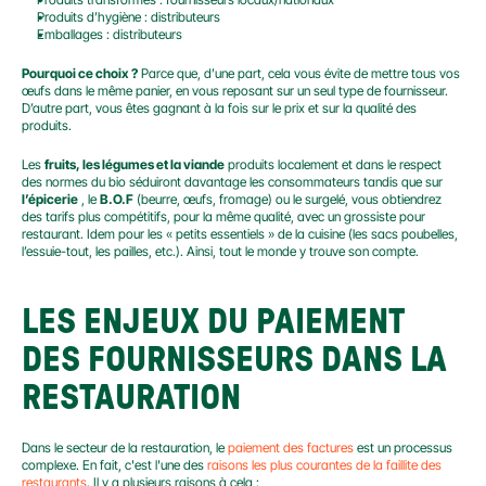
Produits d’hygiène : distributeurs
Emballages : distributeurs
Pourquoi ce choix ?
 Parce que, d’une part, cela vous évite de mettre tous vos 
œufs dans le même panier, en vous reposant sur un seul type de fournisseur. 
D’autre part, vous êtes gagnant à la fois sur le prix et sur la qualité des 
produits.
Les 
fruits, les légumes et la viande
 produits localement et dans le respect 
des normes du bio séduiront davantage les consommateurs tandis que sur 
l’épicerie
 , le 
B.O.F
 (beurre, œufs, fromage) ou le surgelé, vous obtiendrez 
des tarifs plus compétitifs, pour la même qualité, avec un grossiste pour 
restaurant. Idem pour les « petits essentiels » de la cuisine (les sacs poubelles, 
l’essuie-tout, les pailles, etc.). Ainsi, tout le monde y trouve son compte.
LES ENJEUX DU PAIEMENT 
DES FOURNISSEURS DANS LA 
RESTAURATION
Dans le secteur de la restauration, le 
paiement des factures
 est un processus 
complexe. En fait, c'est l'une des 
raisons les plus courantes de la faillite des 
restaurants
. Il y a plusieurs raisons à cela :