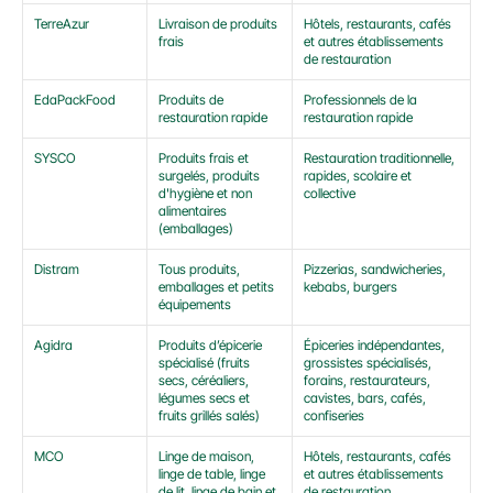
TerreAzur
Livraison de produits 
Hôtels, restaurants, cafés 
frais
et autres établissements 
de restauration
EdaPackFood
Produits de 
Professionnels de la 
restauration rapide
restauration rapide
SYSCO
Produits frais et 
Restauration traditionnelle, 
surgelés, produits 
rapides, scolaire et 
d'hygiène et non 
collective
alimentaires 
(emballages)
Distram
Tous produits, 
Pizzerias, sandwicheries, 
emballages et petits 
kebabs, burgers
équipements
Agidra
Produits d’épicerie 
Épiceries indépendantes, 
spécialisé (fruits 
grossistes spécialisés, 
secs, céréaliers, 
forains, restaurateurs, 
légumes secs et 
cavistes, bars, cafés, 
fruits grillés salés)
confiseries
MCO
Linge de maison, 
Hôtels, restaurants, cafés 
linge de table, linge 
et autres établissements 
de lit, linge de bain et 
de restauration