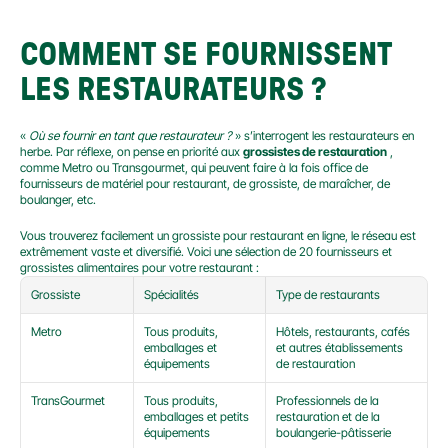
COMMENT SE FOURNISSENT 
LES RESTAURATEURS ?
« 
Où se fournir en tant que restaurateur ?
 » s’interrogent les restaurateurs en 
herbe. Par réflexe, on pense en priorité aux 
grossistes de restauration
 , 
comme Metro ou Transgourmet, qui peuvent faire à la fois office de 
fournisseurs de matériel pour restaurant, de grossiste, de maraîcher, de 
boulanger, etc.
Vous trouverez facilement un grossiste pour restaurant en ligne, le réseau est 
extrêmement vaste et diversifié. Voici une sélection de 20 fournisseurs et 
grossistes alimentaires pour votre restaurant :
Grossiste
Spécialités
Type de restaurants
Metro
Tous produits, 
Hôtels, restaurants, cafés 
emballages et 
et autres établissements 
équipements
de restauration
TransGourmet
Tous produits, 
Professionnels de la 
emballages et petits 
restauration et de la 
équipements
boulangerie-pâtisserie