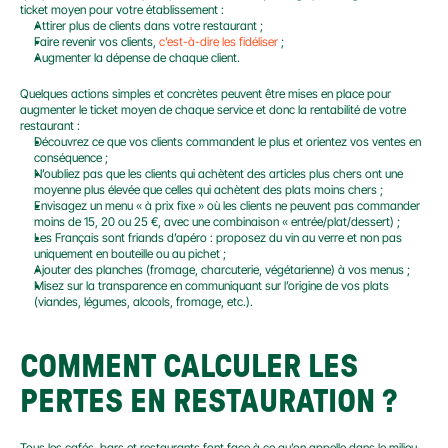
ticket moyen pour votre établissement :
Attirer plus de clients dans votre restaurant ;
Faire revenir vos clients, 
c’est-à-dire les fidéliser
 ;
Augmenter la dépense de chaque client.
Quelques actions simples et concrètes peuvent être mises en place pour 
augmenter le ticket moyen de chaque service et donc la rentabilité de votre 
restaurant :
Découvrez ce que vos clients commandent le plus et orientez vos ventes en 
conséquence ;
N’oubliez pas que les clients qui achètent des articles plus chers ont une 
moyenne plus élevée que celles qui achètent des plats moins chers ;
Envisagez un menu « à prix fixe » où les clients ne peuvent pas commander 
moins de 15, 20 ou 25 €, avec une combinaison « entrée/plat/dessert) ;
Les Français sont friands d’apéro : proposez du vin au verre et non pas 
uniquement en bouteille ou au pichet ;
Ajouter des planches (fromage, charcuterie, végétarienne) à vos menus ;
Misez sur la transparence en communiquant sur l’origine de vos plats 
(viandes, légumes, alcools, fromage, etc.).
COMMENT CALCULER LES 
PERTES EN RESTAURATION ?
Tous les cafés, bars et restaurants font face à ce qu’on appelle dans le milieu 