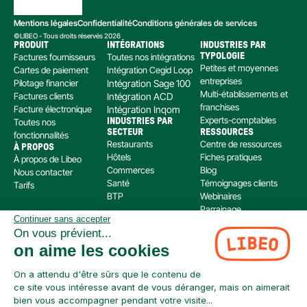
Mentions légales
Confidentialité
Conditions générales de services
©LIBEO - Tous droits réservés 2026
PRODUIT
INTÉGRATIONS
INDUSTRIES PAR 
Factures fournisseurs
Toutes nos intégrations
TYPOLOGIE
Petites et moyennes 
Cartes de paiement
Intégration Cegid Loop
entreprises
Pilotage financier
Intégration Sage 100
Multi-établissements et 
Factures clients
Intégration ACD
franchises
Facture électronique
Intégration Inqom
Experts-comptables
Toutes nos 
INDUSTRIES PAR 
SECTEUR
RESSOURCES
fonctionnalités
Restaurants
Centre de ressources
À PROPOS
Hôtels
Fiches pratiques
À propos de Libeo
Commerces
Blog
Nous contacter
Santé
Témoignages clients
Tarifs
BTP
Webinaires
Parrainage
Continuer sans accepter
Centre d’aide
On vous prévient...
Libeo, société par actions simplifiée immatriculée au RCS de Créteil, dont le siège social 
on aime les cookies
est situé au 112 Avenue de Paris, 94300 Vincennes, est enregistré auprès de l’Organisme 
pour le Registre Unique des Intermédiaires en assurance, banque et finance (ORIAS) sous 
le numéro 220 063 49 en tant que (i) courtier en opérations de banque et en services de 
On a attendu d'être sûrs que le contenu de
paiement (COBSP) et (ii) mandataire non exclusif en opération de Banque et Service de 
ce site vous intéresse avant de vous déranger, mais on aimerait
Paiement (MOBSP) de la société SWAN (SIREN: 853 827 103). Les immatriculations COBSP 
bien vous accompagner pendant votre visite...
et MOBSP peuvent être vérifiées à tout moment sur le répertoire ORIAS accessible à 