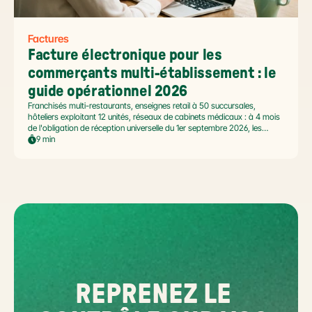
Factures
Facture électronique pour les 
commerçants multi-établissement : le 
guide opérationnel 2026
Franchisés multi-restaurants, enseignes retail à 50 succursales,
hôteliers exploitant 12 unités, réseaux de cabinets médicaux : à 4 mois
de l'obligation de réception universelle du 1er septembre 2026, les
commerçants multi-établissement ont un défi spécifique. Ce guide
9 min
opérationnel répond aux questions concrètes des dirigeants de
réseaux : cadre légal SIREN/SIRET, deux modèles d'organisation
possibles, choix de la plateforme agréée et workflow concret de
bascule.
REPRENEZ LE 