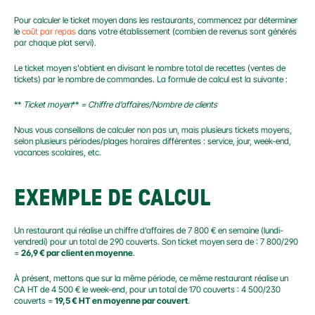
Pour calculer le ticket moyen dans les restaurants, commencez par déterminer 
le 
coût par repas
 dans votre établissement (combien de revenus sont générés 
par chaque plat servi).
Le ticket moyen s'obtient en divisant le nombre total de recettes (ventes de 
tickets) par le nombre de commandes. La formule de calcul est la suivante :
** 
Ticket moyen
** 
= Chiffre d’affaires/Nombre de clients
Nous vous conseillons de calculer non pas un, mais plusieurs tickets moyens, 
selon plusieurs périodes/plages horaires différentes : service, jour, week-end, 
vacances scolaires, etc.
EXEMPLE DE CALCUL
Un restaurant qui réalise un chiffre d’affaires de 7 800 € en semaine (lundi-
vendredi) pour un total de 290 couverts. Son ticket moyen sera de : 7 800/290 
= 
26,9 € par client en moyenne
.
À présent, mettons que sur la même période, ce même restaurant réalise un 
CA HT de 4 500 € le week-end, pour un total de 170 couverts : 4 500/230 
couverts = 
19,5 € HT en moyenne par couvert
.