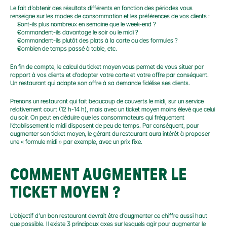
Le fait d’obtenir des résultats différents en fonction des périodes vous 
renseigne sur les modes de consommation et les préférences de vos clients :
Sont-ils plus nombreux en semaine que le week-end ?
Commandent-ils davantage le soir ou le midi ?
Commandent-ils plutôt des plats à la carte ou des formules ?
Combien de temps passé à table, etc.
En fin de compte, le calcul du ticket moyen vous permet de vous situer par 
rapport à vos clients et d’adapter votre carte et votre offre par conséquent. 
Un restaurant qui adapte son offre à sa demande fidélise ses clients.
Prenons un restaurant qui fait beaucoup de couverts le midi, sur un service 
relativement court (12 h-14 h), mais avec un ticket moyen moins élevé que celui 
du soir. On peut en déduire que les consommateurs qui fréquentent 
l’établissement le midi disposent de peu de temps. Par conséquent, pour 
augmenter son ticket moyen, le gérant du restaurant aura intérêt à proposer 
une « formule midi » par exemple, avec un prix fixe.
COMMENT AUGMENTER LE 
TICKET MOYEN ?
L’objectif d’un bon restaurant devrait être d’augmenter ce chiffre aussi haut 
que possible. Il existe 3 principaux axes sur lesquels agir pour augmenter le 