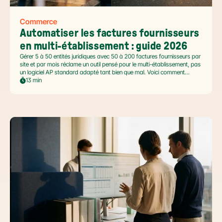
Commerce
Automatiser les factures fournisseurs 
en multi-établissement : guide 2026
Gérer 5 à 50 entités juridiques avec 50 à 200 factures fournisseurs par
site et par mois réclame un outil pensé pour le multi-établissement, pas
un logiciel AP standard adapté tant bien que mal. Voici comment
automatiser sans casser la gouvernance locale, capturer le levier BFR
13 min
et tenir l'échéance de la facture électronique de septembre 2026.