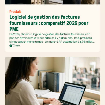
Produit
Logiciel de gestion des factures 
fournisseurs : comparatif 2026 pour 
PME
En 2026, choisir un logiciel de gestion des factures fournisseurs n'a
plus rien à voir avec le tri des éditeurs il y a deux ans. Trois pressions
s'imposent en même temps : un marché AP automation à 6,94 milliards
USD en pleine accélération, une réforme facture électronique 2026 qui
12 min
impose le passage par une Plateforme Agréée DGFiP au 1er septembre
2026, et un ROI désormais quantifié (60 à 80 % de réduction du coût
de traitement, selon Forrester 2026). Ce comparatif passe en revue 8
outils pertinents pour les PME françaises et le positionnement de Libeo
dans ce paysage en mouvement.