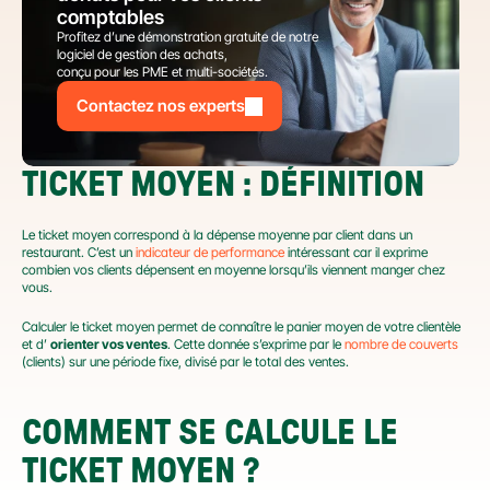
comptables
Profitez d’une démonstration gratuite de notre 
logiciel de gestion des achats,
conçu pour les PME et multi-sociétés.
Contactez nos experts
TICKET MOYEN : DÉFINITION
Le ticket moyen correspond à la dépense moyenne par client dans un 
restaurant. C’est un 
indicateur de performance
 intéressant car il exprime 
combien vos clients dépensent en moyenne lorsqu’ils viennent manger chez 
vous.
Calculer le ticket moyen permet de connaître le panier moyen de votre clientèle 
et d’ 
orienter vos ventes
. Cette donnée s’exprime par le 
nombre de couverts
(clients) sur une période fixe, divisé par le total des ventes.
COMMENT SE CALCULE LE 
TICKET MOYEN ?