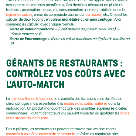
des « pertes de matières premières ». Ces dernières découlent de plusieurs 
facteurs : péremption, casse, vol, consommation non comptabilisée dans le 
logiciel de caisse
, erreur de commande auprès du 
fournisseur
, etc. On peut les 
calculer de deux façons : en 
valeur monétaire
 ou en 
pourcentage
. Voici 
comment les calculer, avec chaque formule :
Perte en valeur monétaire
 = 
(Coût matière du produit vendu en €) — 
(Sortie matière en €)
Perte en Pourcentage
 = 
(Perte en valeur monétaire en €)/(Sortie matière en 
€)
GÉRANTS DE RESTAURANTS : 
CONTRÔLEZ VOS COÛTS AVEC 
L'AUTO-MATCH
Le 
suivi des flux de trésoreries
 et le contrôle des livraisons sont des étapes 
chronophages mais essentielles à la 
maîtrise des coûts matières
 dans la 
restauration. Un produit manquant facturé, des quantités supérieures à celles 
commandées... autant de facteurs qui peuvent impacter au quotidien les 
ratios 
et les stocks du restaurant
.
Dès à présent, les restaurateurs peuvent retrouver tous les documents 
associés à un même numéro de commande
, et éviter les nombreux aller-