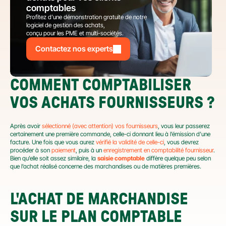
comptables
Profitez d’une démonstration gratuite de notre 
logiciel de gestion des achats,
conçu pour les PME et multi-sociétés.
Contactez nos experts
COMMENT COMPTABILISER 
VOS ACHATS FOURNISSEURS ?
Après avoir 
sélectionné (avec attention) vos fournisseurs
, vous leur passerez 
certainement une première commande, celle-ci donnant lieu à l’émission d’une 
facture. Une fois que vous aurez 
vérifié la validité de celle-ci
, vous devrez 
procéder à son 
paiement
, puis à un 
enregistrement en comptabilité fournisseur
. 
Bien qu’elle soit assez similaire, la 
saisie comptable
 diffère quelque peu selon 
que l’achat réalisé concerne des marchandises ou de matières premières.
L'ACHAT DE MARCHANDISE 
SUR LE PLAN COMPTABLE