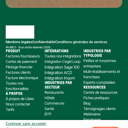
Mentions légales
Confidentialité
Conditions générales de services
©LIBEO - Tous droits réservés 2026
PRODUIT
INTÉGRATIONS
INDUSTRIES PAR 
Factures fournisseurs
Toutes nos intégrations
TYPOLOGIE
Petites et moyennes 
Cartes de paiement
Intégration Cegid Loop
entreprises
Pilotage financier
Intégration Sage 100
Multi-établissements et 
Factures clients
Intégration ACD
franchises
Facture électronique
Intégration Inqom
Experts-comptables
Toutes nos 
INDUSTRIES PAR 
SECTEUR
RESSOURCES
fonctionnalités
Restaurants
Centre de ressources
À PROPOS
Hôtels
Fiches pratiques
À propos de Libeo
Commerces
Blog
Nous contacter
Santé
Témoignages clients
Tarifs
BTP
Webinaires
Parrainage
Continuer sans accepter
Centre d’aide