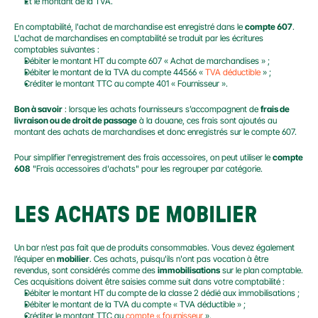
Et le montant de la TVA.
En comptabilité, l'achat de marchandise est enregistré dans le 
compte 607
. 
L'achat de marchandises en comptabilité se traduit par les écritures 
comptables suivantes :
Débiter le montant HT du compte 607 « Achat de marchandises » ;
Débiter le montant de la TVA du compte 44566 « 
TVA déductible
 » ;
Créditer le montant TTC au compte 401 « Fournisseur ».
Bon à savoir
 : lorsque les achats fournisseurs s’accompagnent de 
frais de 
livraison ou de droit de passage
 à la douane, ces frais sont ajoutés au 
montant des achats de marchandises et donc enregistrés sur le compte 607.
Pour simplifier l'enregistrement des frais accessoires, on peut utiliser le 
compte 
608
 "Frais accessoires d'achats" pour les regrouper par catégorie.
LES ACHATS DE MOBILIER
Un bar n’est pas fait que de produits consommables. Vous devez également 
l’équiper en 
mobilier
. Ces achats, puisqu'ils n'ont pas vocation à être 
revendus, sont considérés comme des 
immobilisations
 sur le plan comptable. 
Ces acquisitions doivent être saisies comme suit dans votre comptabilité :
Débiter le montant HT du compte de la classe 2 dédié aux immobilisations ;
Débiter le montant de la TVA du compte « TVA déductible » ;
Créditer le montant TTC au 
compte « fournisseur
 ».