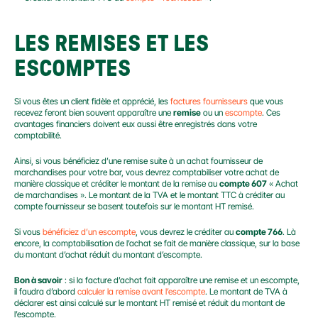
LES REMISES ET LES 
ESCOMPTES
Si vous êtes un client fidèle et apprécié, les 
factures fournisseurs
 que vous 
recevez feront bien souvent apparaître une 
remise
 ou un 
escompte
. Ces 
avantages financiers doivent eux aussi être enregistrés dans votre 
comptabilité.
Ainsi, si vous bénéficiez d’une remise suite à un achat fournisseur de 
marchandises pour votre bar, vous devrez comptabiliser votre achat de 
manière classique et créditer le montant de la remise au 
compte 607
 « Achat 
de marchandises ». Le montant de la TVA et le montant TTC à créditer au 
compte fournisseur se basent toutefois sur le montant HT remisé.
Si vous 
bénéficiez d’un escompte
, vous devrez le créditer au 
compte 766
. Là 
encore, la comptabilisation de l’achat se fait de manière classique, sur la base 
du montant d’achat réduit du montant d’escompte.
Bon à savoir
 : si la facture d’achat fait apparaître une remise et un escompte, 
il faudra d’abord 
calculer la remise avant l’escompte
. Le montant de TVA à 
déclarer est ainsi calculé sur le montant HT remisé et réduit du montant de 
l’escompte.