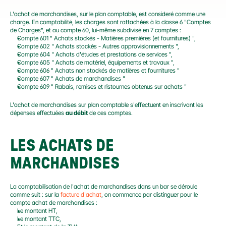
L'achat de marchandises, sur le plan comptable, est consideré comme une 
charge. En comptabilité, les charges sont rattachées à la classe 6 "Comptes 
de Charges", et au compte 60, lui-même subdivisé en 7 comptes :
Compte 601 " Achats stockés - Matières premières (et fournitures) ",
Compte 602 " Achats stockés - Autres approvisionnements ",
Compte 604 " Achats d'études et prestations de services ",
Compte 605 " Achats de matériel, équipements et travaux ",
Compte 606 " Achats non stockés de matières et fournitures "
Compte 607 " Achats de marchandises "
Compte 609 " Rabais, remises et ristournes obtenus sur achats "
L'achat de marchandises sur plan comptable s'effectuent en inscrivant les 
dépenses effectuées 
au débit
 de ces comptes.
LES ACHATS DE 
MARCHANDISES
La comptabilisation de l'achat de marchandises dans un bar se déroule 
comme suit : sur la 
facture d'achat
, on commence par distinguer pour le 
compte achat de marchandises :
Le montant HT,
Le montant TTC,