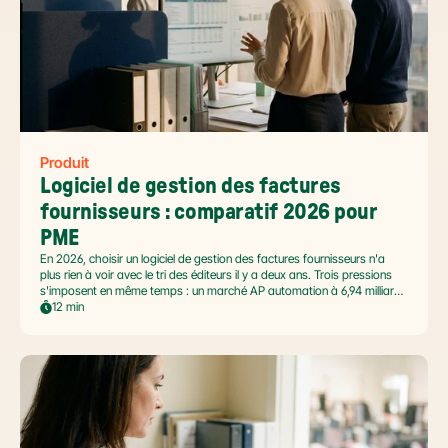
Produit
Logiciel de gestion des factures 
fournisseurs : comparatif 2026 pour 
PME
En 2026, choisir un logiciel de gestion des factures fournisseurs n'a
plus rien à voir avec le tri des éditeurs il y a deux ans. Trois pressions
s'imposent en même temps : un marché AP automation à 6,94 milliards
USD en pleine accélération, une réforme facture électronique 2026 qui
12 min
impose le passage par une Plateforme Agréée DGFiP au 1er septembre
2026, et un ROI désormais quantifié (60 à 80 % de réduction du coût
de traitement, selon Forrester 2026). Ce comparatif passe en revue 8
outils pertinents pour les PME françaises et le positionnement de Libeo
dans ce paysage en mouvement.