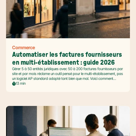
Commerce
Automatiser les factures fournisseurs 
en multi-établissement : guide 2026
Gérer 5 à 50 entités juridiques avec 50 à 200 factures fournisseurs par
site et par mois réclame un outil pensé pour le multi-établissement, pas
un logiciel AP standard adapté tant bien que mal. Voici comment
automatiser sans casser la gouvernance locale, capturer le levier BFR
13 min
et tenir l'échéance de la facture électronique de septembre 2026.