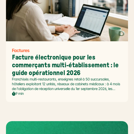
Factures
Facture électronique pour les 
commerçants multi-établissement : le 
guide opérationnel 2026
Franchisés multi-restaurants, enseignes retail à 50 succursales,
hôteliers exploitant 12 unités, réseaux de cabinets médicaux : à 4 mois
de l'obligation de réception universelle du 1er septembre 2026, les
commerçants multi-établissement ont un défi spécifique. Ce guide
9 min
opérationnel répond aux questions concrètes des dirigeants de
réseaux : cadre légal SIREN/SIRET, deux modèles d'organisation
possibles, choix de la plateforme agréée et workflow concret de
bascule.