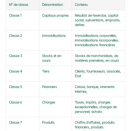
N° de classe
Dénomination
Contenu
Classe 1
Capitaux propres
Résultat de l’exercice, capital 
social, subventions, emprunts, 
dettes
Classe 2
Immobilisations
Immobilisations corporelles, 
immobilisations incorporelles, 
immobilisations financières
Classe 3
Stocks et en-
Stocks de marchandises, de 
cours
matières premières, en-cours
Classe 4
Tiers
Clients, fournisseurs, associés, 
État
Classe 5
Financiers
Caisse, banque, virements 
internes,
Classe 6
Charges
Taxes, impôts, charges 
exceptionnelles, charges de 
personnel, achats
Classe 7
Produits
Chiffre d’affaires, produits 
financiers, produits 