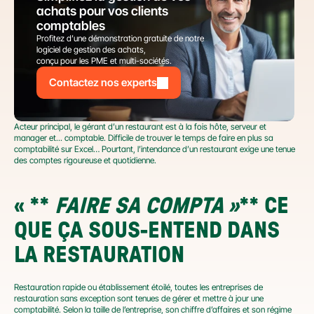
achats pour vos clients 
comptables
Profitez d’une démonstration gratuite de notre 
logiciel de gestion des achats,
conçu pour les PME et multi-sociétés.
Contactez nos experts
Acteur principal, le gérant d’un restaurant est à la fois hôte, serveur et 
manager et... comptable. Difficile de trouver le temps de faire en plus sa 
comptabilité sur Excel… Pourtant, l’intendance d’un restaurant exige une tenue 
des comptes rigoureuse et quotidienne.
«
 ** 
FAIRE SA COMPTA »
** 
CE 
QUE ÇA SOUS-ENTEND DANS 
LA RESTAURATION
Restauration rapide ou établissement étoilé, toutes les entreprises de 
restauration sans exception sont tenues de gérer et mettre à jour une 
comptabilité. Selon la taille de l’entreprise, son chiffre d’affaires et son régime 