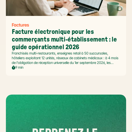
Factures
Facture électronique pour les 
commerçants multi-établissement : le 
guide opérationnel 2026
Franchisés multi-restaurants, enseignes retail à 50 succursales,
hôteliers exploitant 12 unités, réseaux de cabinets médicaux : à 4 mois
de l'obligation de réception universelle du 1er septembre 2026, les
commerçants multi-établissement ont un défi spécifique. Ce guide
9 min
opérationnel répond aux questions concrètes des dirigeants de
réseaux : cadre légal SIREN/SIRET, deux modèles d'organisation
possibles, choix de la plateforme agréée et workflow concret de
bascule.