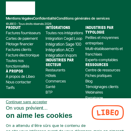
Mentions légales
Confidentialité
Conditions générales de services
©LIBEO - Tous droits réservés 2026
PRODUIT
INTÉGRATIONS
INDUSTRIES PAR 
Factures fournisseurs
Toutes nos intégrations
TYPOLOGIE
Petites et moyennes 
Cartes de paiement
Intégration Cegid Loop
entreprises
Pilotage financier
Intégration Sage 100
Multi-établissements et 
Factures clients
Intégration ACD
franchises
Facture électronique
Intégration Inqom
Experts-comptables
Toutes nos 
INDUSTRIES PAR 
SECTEUR
RESSOURCES
fonctionnalités
Restaurants
Centre de ressources
À PROPOS
Hôtels
Fiches pratiques
À propos de Libeo
Commerces
Blog
Nous contacter
Santé
Témoignages clients
Tarifs
BTP
Webinaires
Parrainage
Continuer sans accepter
Centre d’aide
On vous prévient...
Libeo, société par actions simplifiée immatriculée au RCS de Créteil, dont le siège social 
on aime les cookies
est situé au 112 Avenue de Paris, 94300 Vincennes, est enregistré auprès de l’Organisme 
pour le Registre Unique des Intermédiaires en assurance, banque et finance (ORIAS) sous 
le numéro 220 063 49 en tant que (i) courtier en opérations de banque et en services de 
On a attendu d'être sûrs que le contenu de
paiement (COBSP) et (ii) mandataire non exclusif en opération de Banque et Service de 