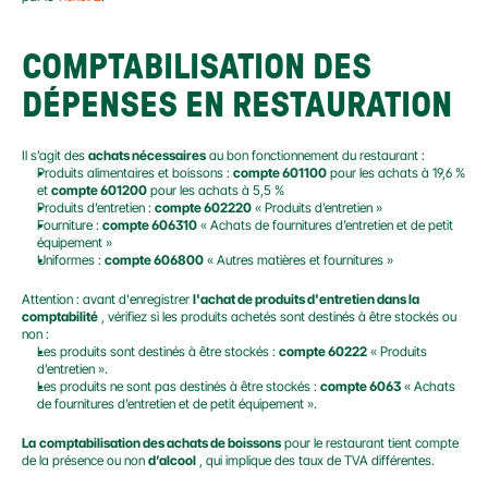
COMPTABILISATION DES 
DÉPENSES EN RESTAURATION
Il s’agit des 
achats nécessaires
 au bon fonctionnement du restaurant :
Produits alimentaires et boissons : 
compte 601100
 pour les achats à 19,6 % 
et 
compte 601200
 pour les achats à 5,5 %
Produits d’entretien : 
compte 602220
 « Produits d’entretien »
Fourniture : 
compte 606310
 « Achats de fournitures d’entretien et de petit 
équipement »
Uniformes : 
compte 606800
 « Autres matières et fournitures »
Attention : avant d'enregistrer 
l'achat de produits d'entretien dans la 
comptabilité
 , vérifiez si les produits achetés sont destinés à être stockés ou 
non :
Les produits sont destinés à être stockés : 
compte 60222
 « Produits 
d’entretien ».
Les produits ne sont pas destinés à être stockés : 
compte 6063
 « Achats 
de fournitures d’entretien et de petit équipement ».
La
comptabilisation des achats de boissons
 pour le restaurant tient compte 
de la présence ou non 
d’alcool
 , qui implique des taux de TVA différentes.