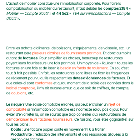
L’achat de mobilier constitue une immobilisation corporelle. Pour faire la 
comptabilisation du mobilier du restaurant, il faut débiter les 
comptes 2184
 « 
Mobilier — Compte d’actif
 » et 
44 562
 « 
TVA sur immobilisations — Compte 
d’actif
 ».
LA GESTION DES FACTURES FOURNISSEURS
Entre les achats d’aliments, de boissons, d’équipements, de vaisselle, etc., un 
restaurant gère 
plusieurs dizaines de fournisseurs par mois
. Et donc au moins 
autant de 
factures
. Pour simplifier les choses, beaucoup de restaurants 
payent leurs fournisseurs une fois par mois. Un moyen de « liquider » toutes les 
factures en une fois et de lisser le 
besoin en fonds de roulement
. En soi, c’est 
tout à fait possible. En fait, les restaurants sont libres de fixer les fréquences 
de règlement pourvu qu’ils respectent les 
dates d’échéances
 de factures. Et 
que celles-ci sont 
conformes
 et qu’au moment de la saisie des données dans le 
logiciel comptable
, il n’y ait aucune erreur, que ce soit de chiffres, de compte, 
de
 doublons
, etc.
Le risque ?
 Une saisie comptable erronée, qui peut entraîner un 
rejet de 
comptabilité
 si l’information comptable est incorrecte et/ou pas à jour. Pour 
éviter d’en arrêter là, on ne saurait que trop conseiller aux restaurateurs de 
dématérialiser leurs factures fournisseurs
. Ce faisant, vous êtes gagnant(e) sur 
tous les plans :
Coûts
 : une facture papier coûte en moyenne 14 € à traiter ;
Productivité
 : réduction des intervenants et des ressources allouées à la 
gestion des factures ;