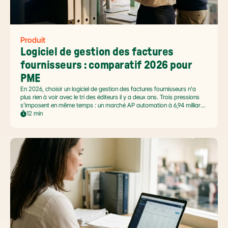
Produit
Logiciel de gestion des factures 
fournisseurs : comparatif 2026 pour 
PME
En 2026, choisir un logiciel de gestion des factures fournisseurs n'a
plus rien à voir avec le tri des éditeurs il y a deux ans. Trois pressions
s'imposent en même temps : un marché AP automation à 6,94 milliards
USD en pleine accélération, une réforme facture électronique 2026 qui
12 min
impose le passage par une Plateforme Agréée DGFiP au 1er septembre
2026, et un ROI désormais quantifié (60 à 80 % de réduction du coût
de traitement, selon Forrester 2026). Ce comparatif passe en revue 8
outils pertinents pour les PME françaises et le positionnement de Libeo
dans ce paysage en mouvement.