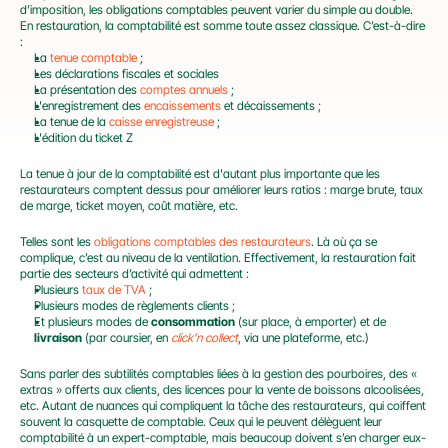
d’imposition, les obligations comptables peuvent varier du simple au double. 
En restauration, la comptabilité est somme toute assez classique. C’est-à-dire 
:
La 
tenue comptable
 ;
Les déclarations fiscales et sociales
La présentation des 
comptes annuels
 ;
L'enregistrement des 
encaissements
 et décaissements ;
La tenue de la 
caisse enregistreuse
 ;
L'édition du ticket Z
La tenue à jour de la comptabilité est d'autant plus importante que les 
restaurateurs comptent dessus pour améliorer leurs ratios : marge brute, taux 
de marge, ticket moyen, coût matière, etc.
Telles sont les 
obligations comptables des restaurateurs
. Là où ça se 
complique, c’est au niveau de la ventilation. Effectivement, la restauration fait 
partie des secteurs d’activité qui admettent :
Plusieurs 
taux de TVA
 ;
Plusieurs modes de règlements clients ;
Et plusieurs modes de 
consommation
 (sur place, à emporter) et de 
livraison
 (par coursier, en 
click’n
collect
, via une plateforme, etc.)
Sans parler des subtilités comptables liées à la gestion des pourboires, des « 
extras » offerts aux clients, des licences pour la vente de boissons alcoolisées, 
etc. Autant de nuances qui compliquent la tâche des restaurateurs, qui coiffent 
souvent la casquette de comptable. Ceux qui le peuvent délèguent leur 
comptabilité à un expert-comptable, mais beaucoup doivent s’en charger eux-