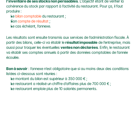
l’inventaire de ses stocks non périssables
. L’objectif étant de vérifier la 
cohérence du stock par rapport à l’activité du restaurant. Pour ça, il faut 
produire :
Le
 bilan comptable
 du restaurant ;
Son 
compte de résultat
 ;
Le cas échéant, l’annexe.
Les résultats sont ensuite transmis aux services de l’administration fiscale. À 
partir des bilans, celle-ci va établir le 
résultat imposable
 de l’entreprise, mais 
aussi pour traquer les éventuelles 
ventes non déclarées
. Enfin, le restaurant 
va établir ses comptes annuels à partir des données comptables de l’année 
écoulée.
Bon à savoir
 : l’annexe n’est obligatoire que si au moins deux des conditions 
listées ci-dessous sont réunies :
Le montant du bilan est supérieur à 350 000 € ;
Le restaurant a réalisé un chiffre d’affaires plus de 700 000 € ;
Le restaurant emploie plus de 10 salariés permanents.