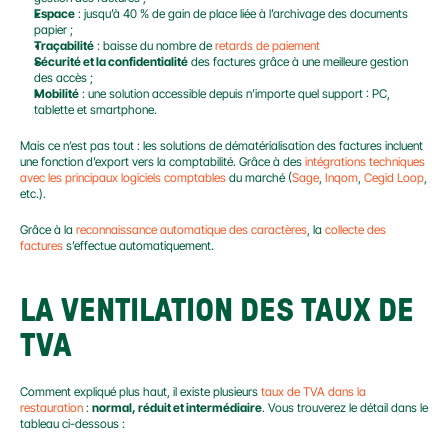
Espace
 : jusqu’à 40 % de gain de place liée à l’archivage des documents 
papier ;
Traçabilité
 : baisse du nombre de 
retards de paiement
Sécurité et la confidentialité
 des factures grâce à une meilleure gestion 
des accès ;
Mobilité
 : une solution accessible depuis n’importe quel support : PC, 
tablette et smartphone.
Mais ce n’est pas tout : les solutions de dématérialisation des factures incluent 
une fonction d’export vers la comptabilité. Grâce à des 
intégrations techniques 
avec les principaux logiciels comptables
 du marché (
Sage
, 
Inqom
, 
Cegid Loop
, 
etc.).
Grâce à la 
reconnaissance automatique des caractères
, la 
collecte des 
factures
 s’effectue automatiquement.
LA VENTILATION DES TAUX DE 
TVA
Comment expliqué plus haut, il existe plusieurs 
taux de TVA dans la 
restauration
 : 
normal, réduit et intermédiaire
. Vous trouverez le détail dans le 
tableau ci-dessous :