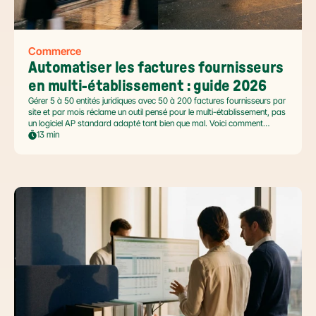
Commerce
Automatiser les factures fournisseurs 
en multi-établissement : guide 2026
Gérer 5 à 50 entités juridiques avec 50 à 200 factures fournisseurs par
site et par mois réclame un outil pensé pour le multi-établissement, pas
un logiciel AP standard adapté tant bien que mal. Voici comment
automatiser sans casser la gouvernance locale, capturer le levier BFR
13 min
et tenir l'échéance de la facture électronique de septembre 2026.