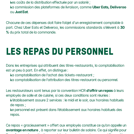
Les coûts de la distribution effectuée par un salarié ;
La commission des plateformes de livraison, comme 
Uber Eats, Deliveroo
ou 
Just Eat
.
Chacune de ces dépenses doit faire l’objet d’un enregistrement comptable à 
part. Chez Uber Eats et Deliveroo, les commissions standards s’élèvent à 
30 
%
 du prix total de la commande.
LES REPAS DU PERSONNEL
Dans les entreprises qui attribuent des titres-restaurants, la comptabilisation 
est un peu à part. En effet, on distingue :
La comptabilisation de l'achat des tickets-restaurant ;
La comptabilisation de l'attribution des titres-restaurant au personnel.
Les restaurateurs sont tenus par la convention HCR 
d’offrir un repas
 à leurs 
employés de salle et de cuisine, si ces deux conditions sont réunies :
L’établissement assure 2 services : le midi et le soir, aux horaires habituels 
de repas ;
Le personnel est présent dans l’établissement aux horaires habituels des 
repas.
Ce repas « gracieusement » offert aux employés constitue ce qu’on appelle un 
avantage en nature
 , à reporter sur leur bulletin de salaire. Ce qui signifie pour 