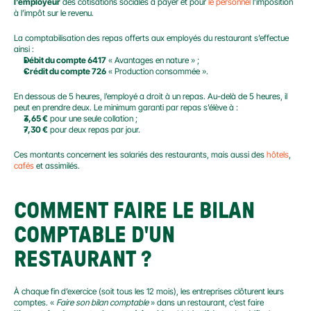
l’employeur
 des cotisations sociales à payer et pour 
le personnel
 l’imposition 
à l’impôt sur le revenu.
La comptabilisation des repas offerts aux employés du restaurant s’effectue 
ainsi :
Débit du compte 6417
 « Avantages en nature » ;
Crédit du compte 726
 « Production consommée ».
En dessous de 5 heures, l’employé a droit à un repas. Au-delà de 5 heures, il 
peut en prendre deux. Le minimum garanti par repas s’élève à :
3,65 €
 pour une seule collation ;
7,30 €
 pour deux repas par jour.
Ces montants concernent les salariés des restaurants, mais aussi des 
hôtels
, 
cafés
 et assimilés.
COMMENT FAIRE LE BILAN 
COMPTABLE D'UN 
RESTAURANT ?
À chaque fin d’exercice (soit tous les 12 mois), les entreprises clôturent leurs 
comptes. « 
Faire son bilan comptable
 » dans un restaurant, c’est faire 