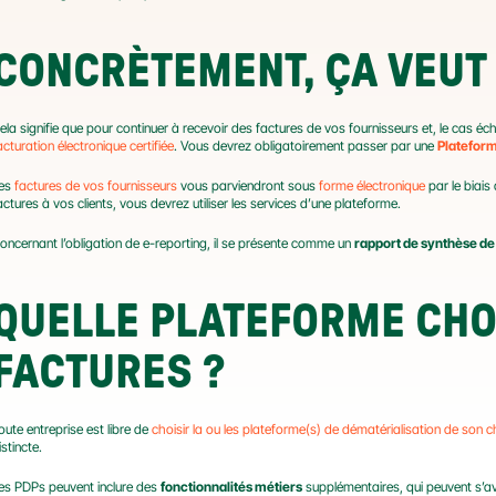
CONCRÈTEMENT, ÇA VEUT 
ela signifie que pour continuer à recevoir des factures de vos fournisseurs et, le cas éch
acturation électronique certifiée
. Vous devrez obligatoirement passer par une 
Plateform
es 
factures de vos fournisseurs
 vous parviendront sous 
forme électronique
 par le biai
actures à vos clients, vous devrez utiliser les services d’une plateforme.
oncernant l’obligation de e-reporting, il se présente comme un 
rapport de synthèse de
QUELLE PLATEFORME CHOI
FACTURES ?
oute entreprise est libre de 
choisir la ou les plateforme(s) de dématérialisation de son c
istincte.
es PDPs peuvent inclure des 
fonctionnalités métiers
 supplémentaires, qui peuvent s’av