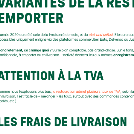
VARIANTES DE LA REST
EMPORTER
’année 2020 aura été celle de la livraison à domicile, et du 
click and collect
. Elle aura a
ccessibles uniquement en ligne via des plateformes comme Uber Eats, Deliveroo ou Jus
oncrètement, ça change quoi ?
 Sur le plan comptable, pas grand-chose. Sur le fond,
raditionnelle, à emporter ou en livraison. L’activité donnera lieu aux mêmes 
enregistrem
ATTENTION À LA TVA
omme nous l’expliquons plus bas, 
la restauration admet plusieurs taux de TVA
, selon l
n livraison, il est facile de « mélanger » les taux, surtout avec des commandes contenant
cellés, etc.).
LES FRAIS DE LIVRAISON