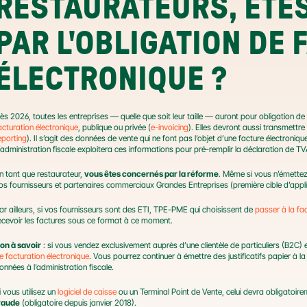
RESTAURATEURS, ÊTE
PAR L'OBLIGATION DE 
ÉLECTRONIQUE ?
ès 2026, toutes les entreprises — quelle que soit leur taille — auront pour obligation de 
acturation électronique
, publique ou privée (
e-invoicing
). Elles devront aussi transmettre
eporting
). Il s’agit des données de vente qui ne font pas l’objet d’une facture électroniqu
’administration fiscale exploitera ces informations pour pré-remplir la déclaration de TV
n tant que restaurateur, 
vous êtes concernés par la réforme
. Même si vous n’émettez
os fournisseurs et partenaires commerciaux Grandes Entreprises (première cible d’appl
ar ailleurs, si vos fournisseurs sont des ETI, TPE-PME qui choisissent de 
passer à la fa
ecevoir les factures sous ce format à ce moment.
on à savoir
 : si vous vendez exclusivement auprès d’une clientèle de particuliers (B2C)
e facturation électronique
. Vous pourrez continuer à émettre des justificatifs papier à 
onnées à l’administration fiscale.
i vous utilisez un 
logiciel de caisse
 ou un Terminal Point de Vente, celui devra obligatoir
raude
 (obligatoire depuis janvier 2018).