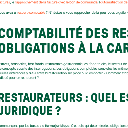
actures
, le 
rapprochement de la facture avec le bon de commande
, l’
automatisation de
ous avez un 
expert-comptable
 ? N’hésitez à vous rapprocher de lui pour vous aiguiller
COMPTABILITÉ DES RE
OBLIGATIONS À LA CA
istrots, brasseries, fast foods, restaurants gastronomiques, food trucks, le secteur de l
e concepts suscite des interrogations. Les obligations comptables sont-elles les même
uelles différences y a-t-il entre la restauration sur place ou à emporter ? Comment établi
ndiqué pour un restaurant ?
RESTAURATEURS : QUEL ES
JURIDIQUE ?
ommençons par les bases : la 
forme juridique
. C’est elle qui détermine les obligation