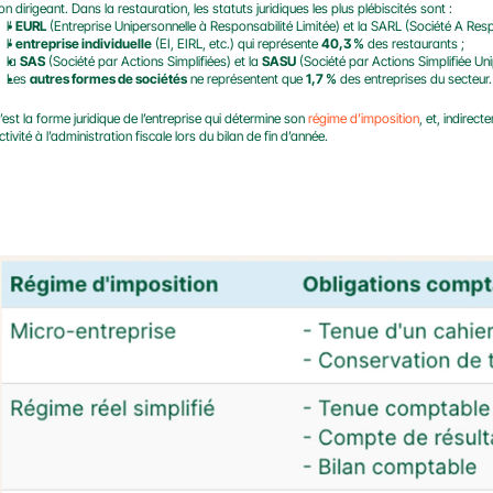
on dirigeant. Dans la restauration, les statuts juridiques les plus plébiscités sont :
l’ 
EURL
 (Entreprise Unipersonnelle à Responsabilité Limitée) et la SARL (Société A Resp
l’ 
entreprise individuelle
 (EI, EIRL, etc.) qui représente 
40,3 %
 des restaurants ;
la 
SAS
 (Société par Actions Simplifiées) et la 
SASU
 (Société par Actions Simplifiée Uni
Les 
autres formes de sociétés
 ne représentent que 
1,7 %
 des entreprises du secteur.
’est la forme juridique de l’entreprise qui détermine son 
régime d’imposition
, et, indirec
ctivité à l’administration fiscale lors du bilan de fin d’année.