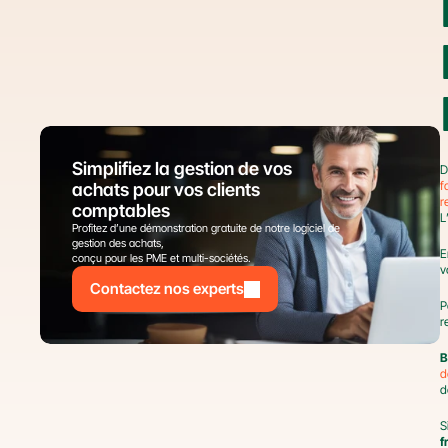
Simplifiez la gestion de vos 
D
f
achats pour vos clients 
r
comptables
L
Profitez d’une démonstration gratuite de notre logiciel de 
gestion des achats,
E
conçu pour les PME et multi-sociétés.
v
Contactez nos experts
P
r
B
d
d
S
f