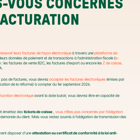
S-VOUS CONCERNÉS 
FACTURATION 
recevoir leurs factures de façon électronique
 à travers une 
plateforme de 
 leurs données de paiement et de transactions à l’administration fiscale (
e-
e : les factures de vente B2C, les factures d’export ou encore les 
Z de caisse
. 
A.
 pas de factures, vous devrez 
accepter les factures électroniques
 émises par 
ication de la réforme) à compter du 1er septembre 2026.
cturation électronique
 avant la date butoir, vous devrez être en capacité de 
 et émettez des 
tickets de caisse
 , 
vous n’êtes pas concernés par l’obligation 
la demande du client. Mais vous restez soumis à l’obligation de transmission des 
ement disposer d’une 
attestation ou certificat de conformité à la loi anti-