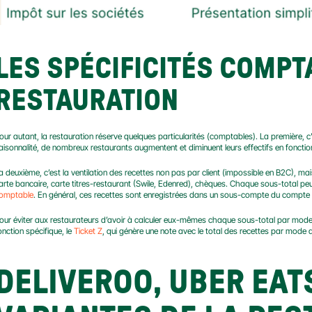
LES SPÉCIFICITÉS COMPTA
RESTAURATION
our autant, la restauration réserve quelques particularités (comptables). La première, c’e
aisonnalité, de nombreux restaurants augmentent et diminuent leurs effectifs en fonction
a deuxième, c’est la ventilation des recettes non pas par client (impossible en B2C), mai
arte bancaire, carte titres-restaurant (Swile, Edenred), chèques. Chaque sous-total peu
omptable
. En général, ces recettes sont enregistrées dans un sous-compte du compte 70
our éviter aux restaurateurs d’avoir à calculer eux-mêmes chaque sous-total par mode
onction spécifique, le 
Ticket Z
, qui génère une note avec le total des recettes par mode 
DELIVEROO, UBER EATS,