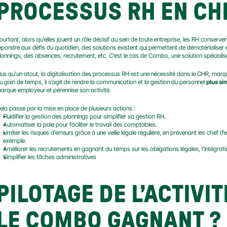
PROCESSUS RH EN CH
ourtant, alors qu’elles jouent un rôle décisif au sein de toute entreprise, les RH conserv
épondre aux défis du quotidien, des solutions existent qui permettent de dématérialiser e
lannings, des absences, recrutement, etc. C’est le cas de Combo, une solution spécialis
lus qu’un atout, la digitalisation des processus RH est une nécessité dans le CHR, marqu
u gain de temps, il s’agit de rendre la communication et la gestion du personnel 
plus si
arque employeur et pérennise son activité.
ela passe par la mise en place de plusieurs actions :
Fluidifier la gestion des plannings pour simplifier sa gestion RH.
Automatiser la paie pour faciliter le travail des comptables.
Limiter les risques d’erreurs grâce à une veille légale régulière, en prévenant les chef (f
exemple.
Améliorer les recrutements en gagnant du temps sur les obligations légales, l’intégr
Simplifier les tâches administratives
PILOTAGE DE L’ACTIVIT
LE COMBO GAGNANT ?