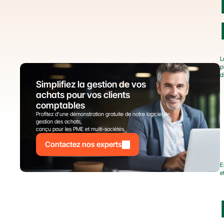
L
p
d
Simplifiez la gestion de vos 
achats pour vos clients 
comptables
Profitez d’une démonstration gratuite de notre logiciel de 
gestion des achats,
conçu pour les PME et multi-sociétés.
Contactez nos experts
E
e