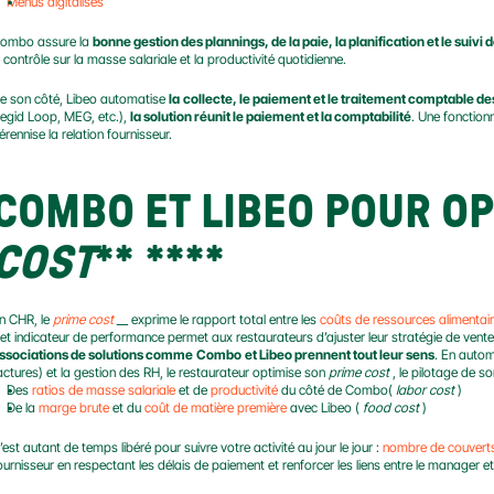
Menus digitalisés
ombo assure la 
bonne gestion des plannings, de la paie, la planification et le suivi
e contrôle sur la masse salariale et la productivité quotidienne.
e son côté, Libeo automatise 
la
collecte, le paiement et le traitement comptable de
egid Loop, MEG, etc.), 
la solution réunit le paiement et la comptabilité
. Une fonction
érennise la relation fournisseur.
COMBO ET LIBEO POUR OP
COST
** ****
n CHR, le 
prime cost
 __ exprime le rapport total entre les 
coûts de ressources alimentai
et indicateur de performance permet aux restaurateurs d’ajuster leur stratégie de ventes
ssociations de solutions comme
Combo
et Libeo prennent tout leur sens
. En autom
actures) et la gestion des RH, le restaurateur optimise son 
prime cost
 , le pilotage de s
Des 
ratios de masse salariale
 et de 
productivité
 du côté de Combo( 
labor cost
 )
De la 
marge brute
 et du 
coût de matière première
 avec Libeo ( 
food cost
 )
’est autant de temps libéré pour suivre votre activité au jour le jour : 
nombre de couvert
ournisseur en respectant les délais de paiement et renforcer les liens entre le manager e