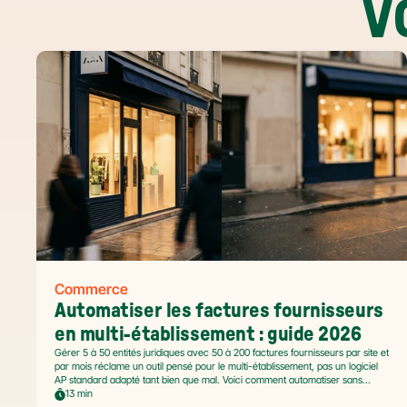
V
Commerce
Automatiser les factures fournisseurs 
en multi-établissement : guide 2026
Gérer 5 à 50 entités juridiques avec 50 à 200 factures fournisseurs par site et
par mois réclame un outil pensé pour le multi-établissement, pas un logiciel
AP standard adapté tant bien que mal. Voici comment automatiser sans
casser la gouvernance locale, capturer le levier BFR et tenir l'échéance de
13 min