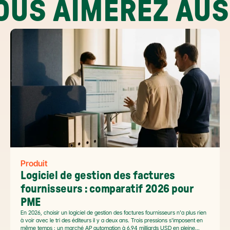
OUS AIMEREZ AUS
Produit
Logiciel de gestion des factures 
fournisseurs : comparatif 2026 pour 
PME
En 2026, choisir un logiciel de gestion des factures fournisseurs n'a plus rien
à voir avec le tri des éditeurs il y a deux ans. Trois pressions s'imposent en
même temps : un marché AP automation à 6,94 milliards USD en pleine