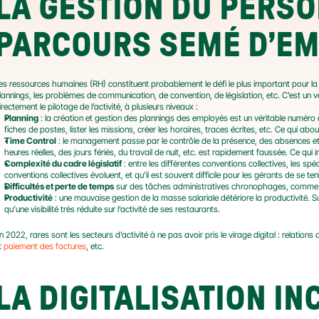
LA GESTION DU PERSON
PARCOURS SEMÉ D’E
es ressources humaines (RH) constituent probablement le défi le plus important pour la p
lannings, les problèmes de communication, de convention, de législation, etc. C’est un vé
irectement le pilotage de l’activité, à plusieurs niveaux :
Planning
 : la création et gestion des plannings des employés est un véritable numéro d
fiches de postes, lister les missions, créer les horaires, traces écrites, etc. Ce qui a
Time Control
 : le management passe par le contrôle de la présence, des absences et
heures réelles, des jours fériés, du travail de nuit, etc. est rapidement faussée. Ce qui 
Complexité du cadre législatif
 : entre les différentes conventions collectives, les spé
conventions collectives évoluent, et qu’il est souvent difficile pour les gérants de se 
Difficultés et perte de temps
 sur des tâches administratives chronophages, comme la 
Productivité
 : une mauvaise gestion de la masse salariale détériore la productivité. 
qu’une visibilité très réduite sur l’activité de ses restaurants.
n 2022, rares sont les secteurs d’activité à ne pas avoir pris le virage digital : relatio
t 
paiement des factures
, etc.
LA DIGITALISATION I