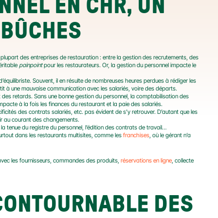
NEL EN CHR, UN 
MBÛCHES
lupart des entreprises de restauration : entre la gestion des recrutements, des 
ritable 
painpoint
 pour les restaurateurs. Or, la gestion du personnel impacte le 
’équilibriste. Souvent, il en résulte de nombreuses heures perdues à rédiger les 
boutit à une mauvaise communication avec les salariés, voire des départs.
 des retards. Sans une bonne gestion du personnel, la comptabilisation des 
impacte à la fois les finances du restaurant et la paie des salariés.
cificités des contrats salariés, etc. pas évident de s’y retrouver. D’autant que les 
tenir au courant des changements.
tenue du registre du personnel, l’édition des contrats de travail…
Surtout dans les restaurants multisites, comme les 
franchises
, où le gérant n’a 
ns avec les fournisseurs, commandes des produits, 
réservations en ligne
, collecte 
NCONTOURNABLE DES 