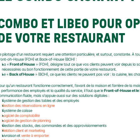
COMBO ET LIBEO POUR OPT
DE VOTRE RESTAURANT
e pilotage d’un restaurant requiert une attention particulière, et surtout, constante. À tou
ront-oh-House (FOH) et Back-of-House (BOH) :
La « 
Front of House
 » (FOH), désigne tout ce que vos clients peuvent voir depuis la s
nécessaires au bon fonctionnement de cette partie de votre restaurant.
Le « 
Back of House
 » (BOH), ce que les clients ne peuvent pas voir : la cuisine, les ch
our qu’un restaurant fonctionne correctement, l’avant de la maison et l’arrière de la m
a performance des employés et la qualité du service, il faut que le 
Front-of-House et l
ommunication fluide, mais s’appuie aussi sur des solutions digitales :
Système de gestion des tables et des employés
Gestion des réservations en ligne
Système de caisse
Logiciel de comptabilité
Logiciel de gestion de planning
Gestion des stocks, des commandes et des approvisionnements
Relation client et marketing
Livraison et 
vente à emporter