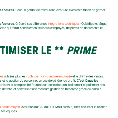
 des heures
. Pour un gérant de restaurant, c’est une excellente façon de garder 
s factures
. Grâce à ses différentes 
intégrations techniques
 (QuickBooks, Sage, 
nalité qui réduit sensiblement le risque d’impayés, de pertes de documents et 
TIMISER LE
 ** 
PRIME 
res
 utilisées plus les 
coûts de main-d’œuvre employée
 et le chiffre des ventes. 
 et la gestion du personnel, en vue de générer du profit. 
C’est là que les 
atisant la comptabilité fournisseur (centralisation, traitement et paiement des 
on activité, et bénéficie d’une meilleure gestion de trésorerie grâce au calcul :
s
, 
ticket moyen
, évolution du CA, du BFR. Mais surtout, c’est sécuriser la relation 
t ses équipes.