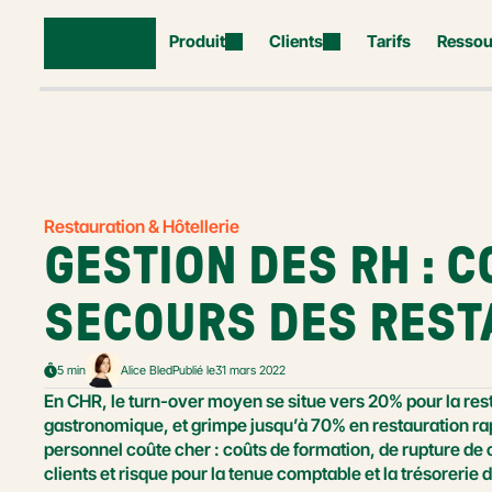
Produit
Clients
Tarifs
Ressou
Restauration & Hôtellerie
GESTION DES RH : C
SECOURS DES RES
5 min
Alice Bled
Publié le
31 mars 2022
En CHR, le turn-over moyen se situe vers 20% pour la resta
gastronomique, et grimpe jusqu’à 70% en restauration rap
personnel coûte cher : coûts de formation, de rupture de co
clients et risque pour la tenue comptable et la trésorerie 